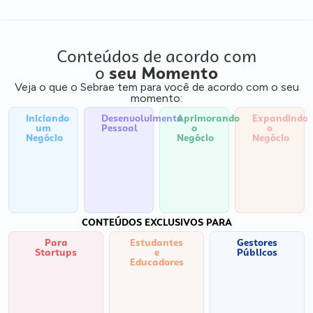
Conteúdos de acordo com
o
seu Momento
Veja o que o Sebrae tem para você de acordo com o seu
momento:
Iniciando
Desenvolvimento
Aprimorando
Expandindo
um
Pessoal
o
o
Negócio
Negócio
Negócio
CONTEÚDOS EXCLUSIVOS PARA
Para
Estudantes
Gestores
Startups
e
Públicos
Educadores