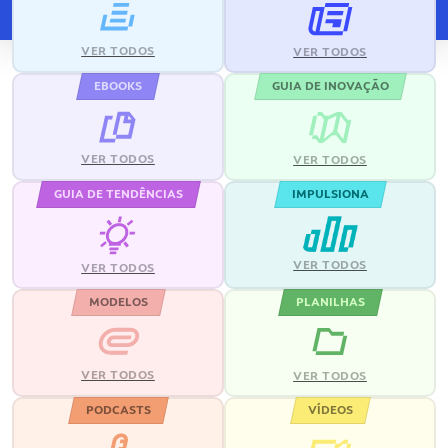
VER TODOS
VER TODOS
EBOOKS
GUIA DE INOVAÇÃO
VER TODOS
VER TODOS
GUIA DE TENDÊNCIAS
IMPULSIONA
VER TODOS
VER TODOS
MODELOS
PLANILHAS
VER TODOS
VER TODOS
PODCASTS
VÍDEOS