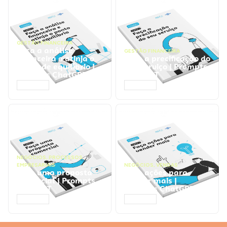
GESTÃO FINANCEIRA
Faça a análise
GESTÃO FINANCEIRA
financeira e atinja o
Faça a precificação do
ponto de equilíbrio |
seu serviço | Prompts
Prompts ChatGPT
ChatGPT
ACESSAR
ACESSAR
NEGÓCIOS
,
PROCESSOS
EMPRESARIAIS
NEGÓCIOS
,
VENDAS
Faça uma proposta
Faça ações para
comercial | Prompts
vender mais |
ChatGPT
Prompts ChatGPT
ACESSAR
ACESSAR