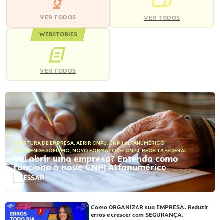
VER TODOS
VER TODOS
WEBSTORIES
VER TODOS
ABERTURA DE EMPRESA
,
ABRIR CNPJ
,
CNPJ ALFANUMÉRICO
,
EMPREENDEDORISMO
,
NOVO FORMATO DE CNPJ
,
RECEITA FEDERAL
Vai abrir uma empresa? Entenda como
funciona o novo CNPJ Alfanumérico
ACESSAR
Como ORGANIZAR sua EMPRESA. Reduzir
erros e crescer com SEGURANÇA.