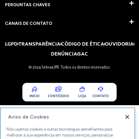
PERGUNTAS CHAVES​
CANAIS DE CONTATO
LGPD
TRANSPARÊNCIA
CÓDIGO DE ÉTICA
OUVIDORIA
DENÚNCIA
SAC
© 2024 Sebrae/PR. Todos os direitos reservados.
INICIO
CONTEÚDOS
LOJA
CONTATO
Aviso de Cookies
Nós usamos cookies e outras tecnologias semelhantes para
melhorar a sua experiência em nossos serviços, personalizar