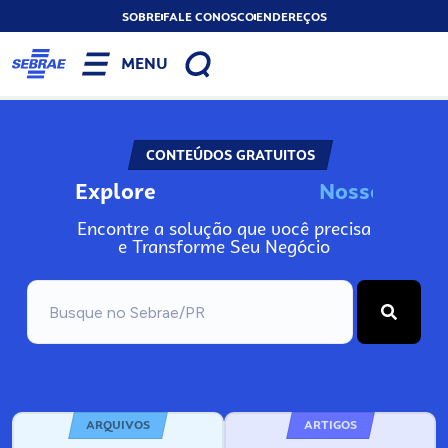
SOBRE
FALE CONOSCO
ENDEREÇOS
MENU
CONTEÚDOS GRATUITOS
Explore
N
o
s
s
o
s
A
I
n
Encontre a solução que você precisa
e Transforme Seu Negócio
ARQUIVOS
ARTIGOS