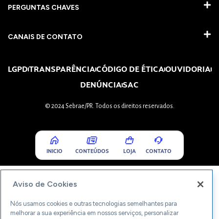
PERGUNTAS CHAVES​
CANAIS DE CONTATO
LGPD
TRANSPARÊNCIA
CÓDIGO DE ÉTICA
OUVIDORIA
DENÚNCIA
SAC
© 2024 Sebrae/PR. Todos os direitos reservados.
INICIO
CONTEÚDOS
LOJA
CONTATO
Aviso de Cookies
Nós usamos cookies e outras tecnologias semelhantes para
melhorar a sua experiência em nossos serviços, personalizar