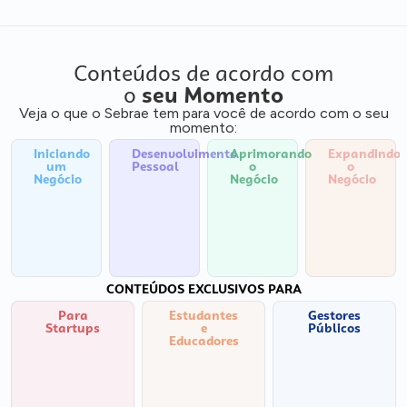
Conteúdos de acordo com
o
seu Momento
Veja o que o Sebrae tem para você de acordo com o seu
momento:
Iniciando
Desenvolvimento
Aprimorando
Expandindo
um
Pessoal
o
o
Negócio
Negócio
Negócio
CONTEÚDOS EXCLUSIVOS PARA
Para
Estudantes
Gestores
Startups
e
Públicos
Educadores