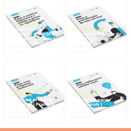
GESTÃO FINANCEIRA
Faça a análise
GESTÃO FINANCEIRA
financeira e atinja o
Faça a precificação do
ponto de equilíbrio |
seu serviço | Prompts
Prompts ChatGPT
ChatGPT
ACESSAR
ACESSAR
NEGÓCIOS
,
PROCESSOS
EMPRESARIAIS
NEGÓCIOS
,
VENDAS
Faça uma proposta
Faça ações para
comercial | Prompts
vender mais |
ChatGPT
Prompts ChatGPT
ACESSAR
ACESSAR