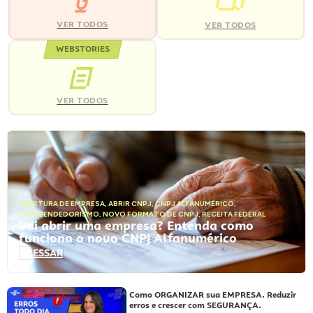
VER TODOS
VER TODOS
WEBSTORIES
VER TODOS
ABERTURA DE EMPRESA
,
ABRIR CNPJ
,
CNPJ ALFANUMÉRICO
,
EMPREENDEDORISMO
,
NOVO FORMATO DE CNPJ
,
RECEITA FEDERAL
Vai abrir uma empresa? Entenda como
funciona o novo CNPJ Alfanumérico
ACESSAR
Como ORGANIZAR sua EMPRESA. Reduzir
erros e crescer com SEGURANÇA.