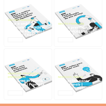
GESTÃO FINANCEIRA
Faça a análise
GESTÃO FINANCEIRA
financeira e atinja o
Faça a precificação do
ponto de equilíbrio |
seu serviço | Prompts
Prompts ChatGPT
ChatGPT
ACESSAR
ACESSAR
NEGÓCIOS
,
PROCESSOS
EMPRESARIAIS
NEGÓCIOS
,
VENDAS
Faça uma proposta
Faça ações para
comercial | Prompts
vender mais |
ChatGPT
Prompts ChatGPT
ACESSAR
ACESSAR