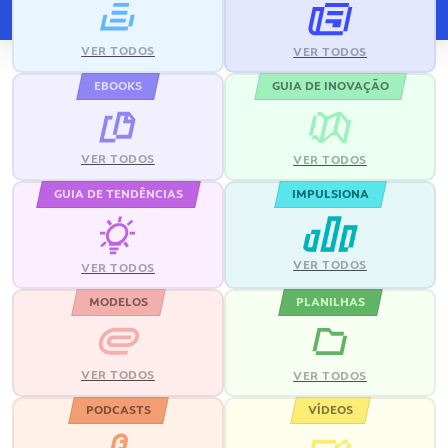
VER TODOS
VER TODOS
EBOOKS
GUIA DE INOVAÇÃO
VER TODOS
VER TODOS
GUIA DE TENDÊNCIAS
IMPULSIONA
VER TODOS
VER TODOS
MODELOS
PLANILHAS
VER TODOS
VER TODOS
PODCASTS
VÍDEOS