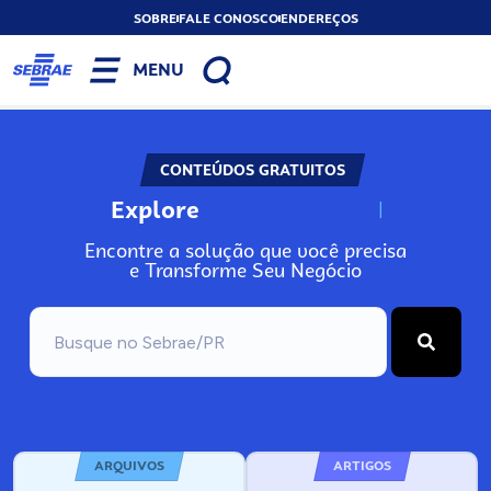
SOBRE
FALE CONOSCO
ENDEREÇOS
MENU
CONTEÚDOS GRATUITOS
Explore
N
o
s
s
o
s
A
Encontre a solução que você precisa
e Transforme Seu Negócio
ARQUIVOS
ARTIGOS