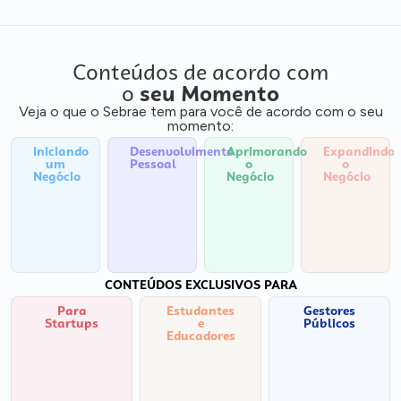
Conteúdos de acordo com
o
seu Momento
Veja o que o Sebrae tem para você de acordo com o seu
momento:
Iniciando
Desenvolvimento
Aprimorando
Expandindo
um
Pessoal
o
o
Negócio
Negócio
Negócio
CONTEÚDOS EXCLUSIVOS PARA
Para
Estudantes
Gestores
Startups
e
Públicos
Educadores