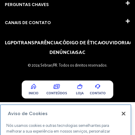
PERGUNTAS CHAVES​
CANAIS DE CONTATO
LGPD
TRANSPARÊNCIA
CÓDIGO DE ÉTICA
OUVIDORIA
DENÚNCIA
SAC
© 2024 Sebrae/PR. Todos os direitos reservados.
INICIO
CONTEÚDOS
LOJA
CONTATO
Aviso de Cookies
Nós usamos cookies e outras tecnologias semelhantes para
melhorar a sua experiência em nossos serviços, personalizar