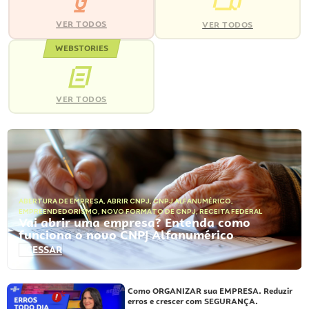
VER TODOS
VER TODOS
WEBSTORIES
VER TODOS
ABERTURA DE EMPRESA
,
ABRIR CNPJ
,
CNPJ ALFANUMÉRICO
,
EMPREENDEDORISMO
,
NOVO FORMATO DE CNPJ
,
RECEITA FEDERAL
Vai abrir uma empresa? Entenda como
funciona o novo CNPJ Alfanumérico
ACESSAR
Como ORGANIZAR sua EMPRESA. Reduzir
erros e crescer com SEGURANÇA.