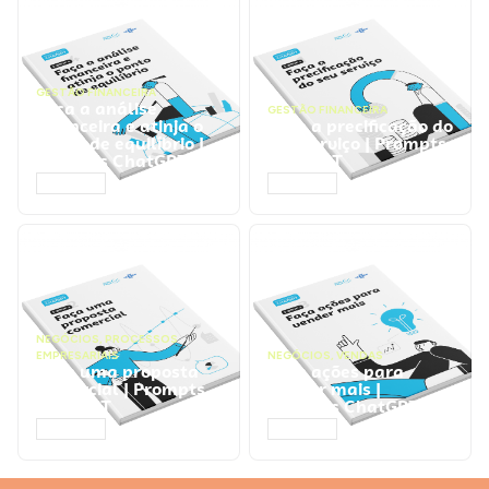
GESTÃO FINANCEIRA
Faça a análise
GESTÃO FINANCEIRA
financeira e atinja o
Faça a precificação do
ponto de equilíbrio |
seu serviço | Prompts
Prompts ChatGPT
ChatGPT
ACESSAR
ACESSAR
NEGÓCIOS
,
PROCESSOS
EMPRESARIAIS
NEGÓCIOS
,
VENDAS
Faça uma proposta
Faça ações para
comercial | Prompts
vender mais |
ChatGPT
Prompts ChatGPT
ACESSAR
ACESSAR