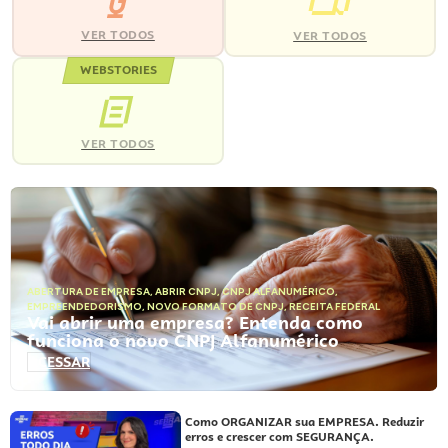
VER TODOS
VER TODOS
WEBSTORIES
VER TODOS
ABERTURA DE EMPRESA
,
ABRIR CNPJ
,
CNPJ ALFANUMÉRICO
,
EMPREENDEDORISMO
,
NOVO FORMATO DE CNPJ
,
RECEITA FEDERAL
Vai abrir uma empresa? Entenda como
funciona o novo CNPJ Alfanumérico
ACESSAR
Como ORGANIZAR sua EMPRESA. Reduzir
erros e crescer com SEGURANÇA.