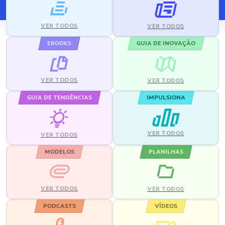
VER TODOS
VER TODOS
EBOOKS
GUIA DE INOVAÇÃO
VER TODOS
VER TODOS
GUIA DE TENDÊNCIAS
IMPULSIONA
VER TODOS
VER TODOS
MODELOS
PLANILHAS
VER TODOS
VER TODOS
PODCASTS
VÍDEOS