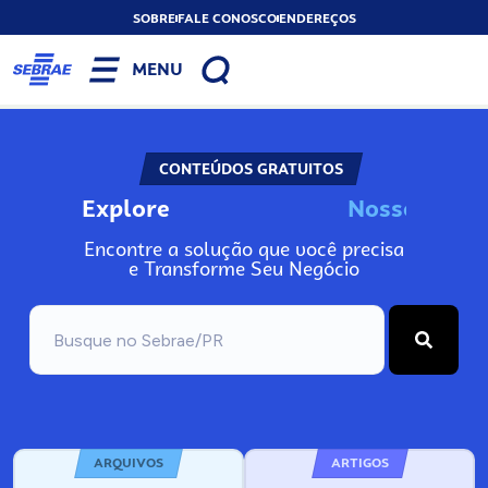
SOBRE
FALE CONOSCO
ENDEREÇOS
MENU
CONTEÚDOS GRATUITOS
Explore
N
o
s
s
o
s
A
Encontre a solução que você precisa
e Transforme Seu Negócio
ARQUIVOS
ARTIGOS