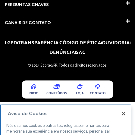
PERGUNTAS CHAVES​
CANAIS DE CONTATO
LGPD
TRANSPARÊNCIA
CÓDIGO DE ÉTICA
OUVIDORIA
DENÚNCIA
SAC
© 2024 Sebrae/PR. Todos os direitos reservados.
INICIO
CONTEÚDOS
LOJA
CONTATO
Aviso de Cookies
Nós usamos cookies e outras tecnologias semelhantes para
melhorar a sua experiência em nossos serviços, personalizar