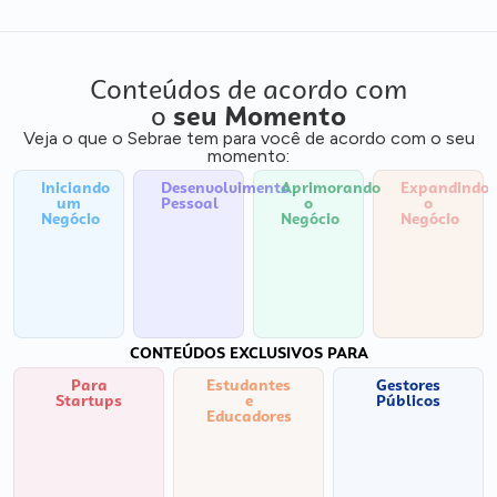
Conteúdos de acordo com
o
seu Momento
Veja o que o Sebrae tem para você de acordo com o seu
momento:
Iniciando
Desenvolvimento
Aprimorando
Expandindo
um
Pessoal
o
o
Negócio
Negócio
Negócio
CONTEÚDOS EXCLUSIVOS PARA
Para
Estudantes
Gestores
Startups
e
Públicos
Educadores