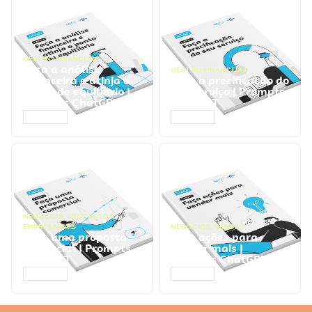
GESTÃO FINANCEIRA
Faça a análise
GESTÃO FINANCEIRA
financeira e atinja o
Faça a precificação do
ponto de equilíbrio |
seu serviço | Prompts
Prompts ChatGPT
ChatGPT
ACESSAR
ACESSAR
NEGÓCIOS
,
PROCESSOS
EMPRESARIAIS
NEGÓCIOS
,
VENDAS
Faça uma proposta
Faça ações para
comercial | Prompts
vender mais |
ChatGPT
Prompts ChatGPT
ACESSAR
ACESSAR