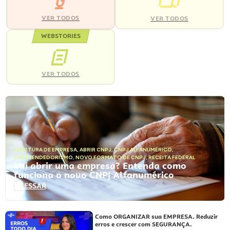
VER TODOS
VER TODOS
WEBSTORIES
VER TODOS
ABERTURA DE EMPRESA
,
ABRIR CNPJ
,
CNPJ ALFANUMÉRICO
,
EMPREENDEDORISMO
,
NOVO FORMATO DE CNPJ
,
RECEITA FEDERAL
Vai abrir uma empresa? Entenda como
funciona o novo CNPJ Alfanumérico
ACESSAR
Como ORGANIZAR sua EMPRESA. Reduzir
erros e crescer com SEGURANÇA.