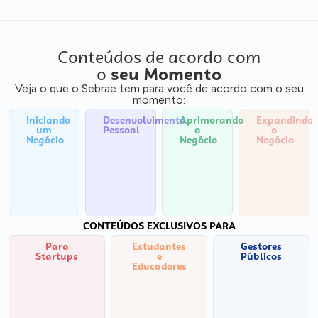
Conteúdos de acordo com
o
seu Momento
Veja o que o Sebrae tem para você de acordo com o seu
momento:
Iniciando
Desenvolvimento
Aprimorando
Expandindo
um
Pessoal
o
o
Negócio
Negócio
Negócio
CONTEÚDOS EXCLUSIVOS PARA
Para
Estudantes
Gestores
Startups
e
Públicos
Educadores