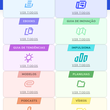
VER TODOS
VER TODOS
EBOOKS
GUIA DE INOVAÇÃO
VER TODOS
VER TODOS
GUIA DE TENDÊNCIAS
IMPULSIONA
VER TODOS
VER TODOS
MODELOS
PLANILHAS
VER TODOS
VER TODOS
PODCASTS
VÍDEOS