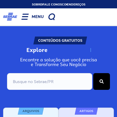
SOBRE
FALE CONOSCO
ENDEREÇOS
MENU
CONTEÚDOS GRATUITOS
Explore
N
o
s
s
o
s
A
Encontre a solução que você precisa
e Transforme Seu Negócio
ARQUIVOS
ARTIGOS