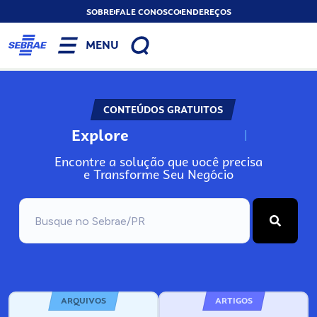
SOBRE
FALE CONOSCO
ENDEREÇOS
MENU
CONTEÚDOS GRATUITOS
Explore
N
o
s
s
o
s
A
Encontre a solução que você precisa
e Transforme Seu Negócio
ARQUIVOS
ARTIGOS