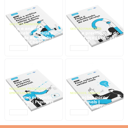
GESTÃO FINANCEIRA
Faça a análise
GESTÃO FINANCEIRA
financeira e atinja o
Faça a precificação do
ponto de equilíbrio |
seu serviço | Prompts
Prompts ChatGPT
ChatGPT
ACESSAR
ACESSAR
NEGÓCIOS
,
PROCESSOS
EMPRESARIAIS
NEGÓCIOS
,
VENDAS
Faça uma proposta
Faça ações para
comercial | Prompts
vender mais |
ChatGPT
Prompts ChatGPT
ACESSAR
ACESSAR