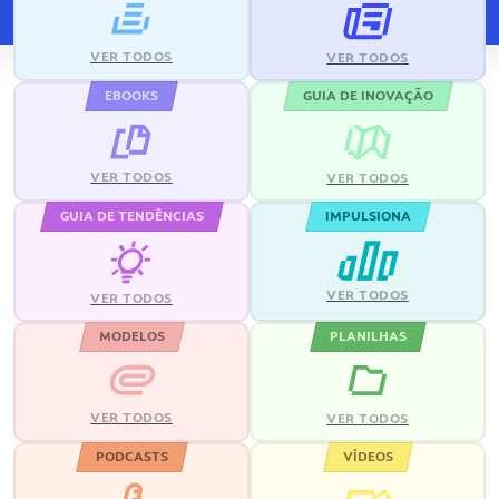
VER TODOS
VER TODOS
EBOOKS
GUIA DE INOVAÇÃO
VER TODOS
VER TODOS
GUIA DE TENDÊNCIAS
IMPULSIONA
VER TODOS
VER TODOS
MODELOS
PLANILHAS
VER TODOS
VER TODOS
PODCASTS
VÍDEOS