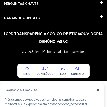
PERGUNTAS CHAVES​
CANAIS DE CONTATO
LGPD
TRANSPARÊNCIA
CÓDIGO DE ÉTICA
OUVIDORIA
DENÚNCIA
SAC
© 2024 Sebrae/PR. Todos os direitos reservados.
INICIO
CONTEÚDOS
LOJA
CONTATO
Aviso de Cookies
Nós usamos cookies e outras tecnologias semelhantes para
melhorar a sua experiência em nossos serviços, personalizar