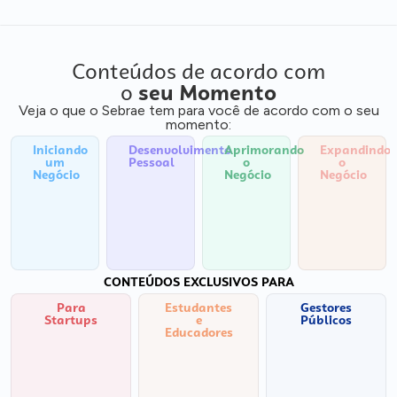
Conteúdos de acordo com
o
seu Momento
Veja o que o Sebrae tem para você de acordo com o seu
momento:
Iniciando
Desenvolvimento
Aprimorando
Expandindo
um
Pessoal
o
o
Negócio
Negócio
Negócio
CONTEÚDOS EXCLUSIVOS PARA
Para
Estudantes
Gestores
Startups
e
Públicos
Educadores