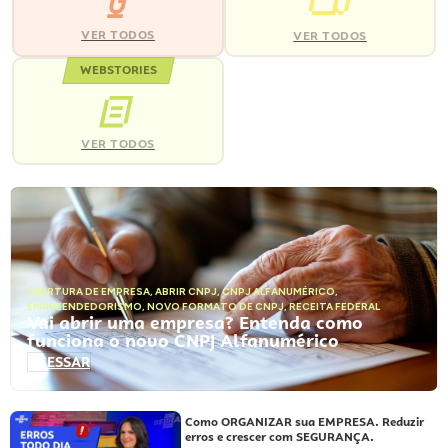
VER TODOS
VER TODOS
WEBSTORIES
VER TODOS
ABERTURA DE EMPRESA
,
ABRIR CNPJ
,
CNPJ ALFANUMÉRICO
,
EMPREENDEDORISMO
,
NOVO FORMATO DE CNPJ
,
RECEITA FEDERAL
Vai abrir uma empresa? Entenda como
funciona o novo CNPJ Alfanumérico
ACESSAR
Como ORGANIZAR sua EMPRESA. Reduzir
erros e crescer com SEGURANÇA.