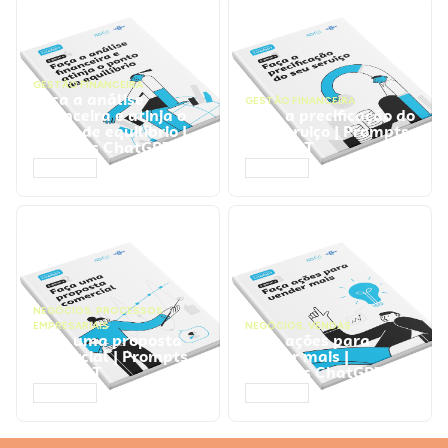
GESTÃO FINANCEIRA
Faça a análise
GESTÃO FINANCEIRA
financeira e atinja o
Faça a precificação do
ponto de equilíbrio |
seu serviço | Prompts
Prompts ChatGPT
ChatGPT
ACESSAR
ACESSAR
NEGÓCIOS
,
PROCESSOS
EMPRESARIAIS
NEGÓCIOS
,
VENDAS
Faça uma proposta
Faça ações para
comercial | Prompts
vender mais |
ChatGPT
Prompts ChatGPT
ACESSAR
ACESSAR