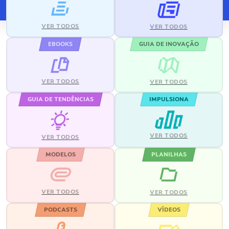
VER TODOS
VER TODOS
EBOOKS
GUIA DE INOVAÇÃO
VER TODOS
VER TODOS
GUIA DE TENDÊNCIAS
IMPULSIONA
VER TODOS
VER TODOS
MODELOS
PLANILHAS
VER TODOS
VER TODOS
PODCASTS
VÍDEOS