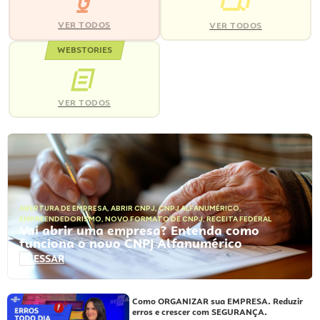
VER TODOS
VER TODOS
WEBSTORIES
VER TODOS
ABERTURA DE EMPRESA
,
ABRIR CNPJ
,
CNPJ ALFANUMÉRICO
,
EMPREENDEDORISMO
,
NOVO FORMATO DE CNPJ
,
RECEITA FEDERAL
Vai abrir uma empresa? Entenda como
funciona o novo CNPJ Alfanumérico
ACESSAR
Como ORGANIZAR sua EMPRESA. Reduzir
erros e crescer com SEGURANÇA.