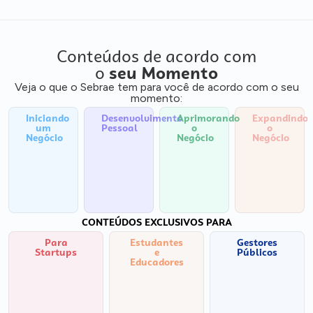
Conteúdos de acordo com
o
seu Momento
Veja o que o Sebrae tem para você de acordo com o seu
momento:
Iniciando
Desenvolvimento
Aprimorando
Expandindo
um
Pessoal
o
o
Negócio
Negócio
Negócio
CONTEÚDOS EXCLUSIVOS PARA
Para
Estudantes
Gestores
Startups
e
Públicos
Educadores