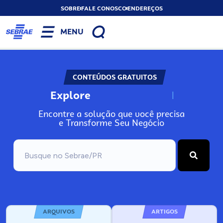
SOBRE
FALE CONOSCO
ENDEREÇOS
MENU
CONTEÚDOS GRATUITOS
Explore
N
o
s
s
o
s
A
Encontre a solução que você precisa
e Transforme Seu Negócio
ARQUIVOS
ARTIGOS