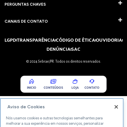
PERGUNTAS CHAVES​
CANAIS DE CONTATO
LGPD
TRANSPARÊNCIA
CÓDIGO DE ÉTICA
OUVIDORIA
DENÚNCIA
SAC
© 2024 Sebrae/PR. Todos os direitos reservados.
INICIO
CONTEÚDOS
LOJA
CONTATO
Aviso de Cookies
Nós usamos cookies e outras tecnologias semelhantes para
melhorar a sua experiência em nossos serviços, personalizar