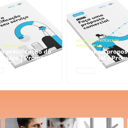
NEGÓCIOS
,
PROCESSOS
 FINANCEIRA
EMPRESARIAIS
 a precificação do
Faça uma propos
serviço | Prompts
comercial | Prom
tGPT
ChatGPT
AR
ACESSAR