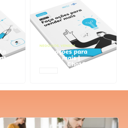
NEGÓCIOS
,
VENDAS
ta
Faça ações para
pts
vender mais |
Prompts ChatGPT
ACESSAR