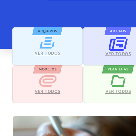
ARQUIVOS
ARTIGOS
VER TODOS
VER TODOS
MODELOS
PLANILHAS
VER TODOS
VER TODOS