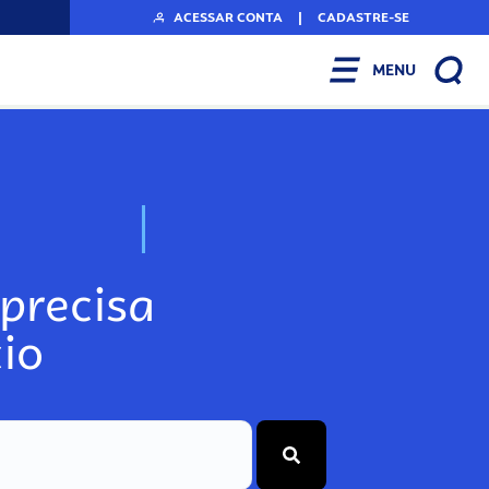
ACESSAR CONTA
|
CADASTRE-SE
MENU
N
o
s
s
o
s
A
r
precisa
io