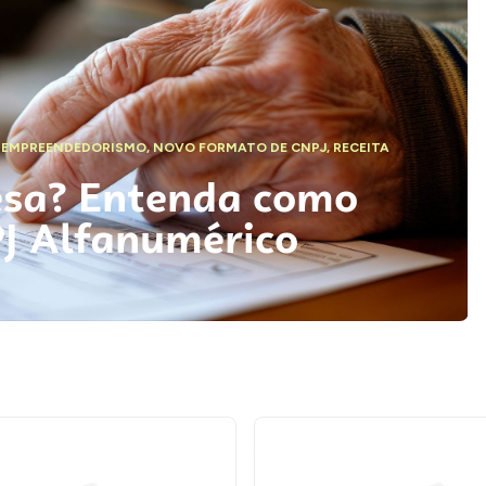
,
EMPREENDEDORISMO
,
NOVO FORMATO DE CNPJ
,
RECEITA
esa? Entenda como
PJ Alfanumérico