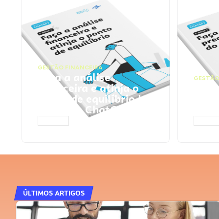
GESTÃO FINANCEIRA
Faça a análise
GESTÃO
financeira e atinja o
Faça
ponto de equilíbrio |
seu 
Prompts ChatGPT
Cha
ACESSAR
ACESS
ÚLTIMOS ARTIGOS