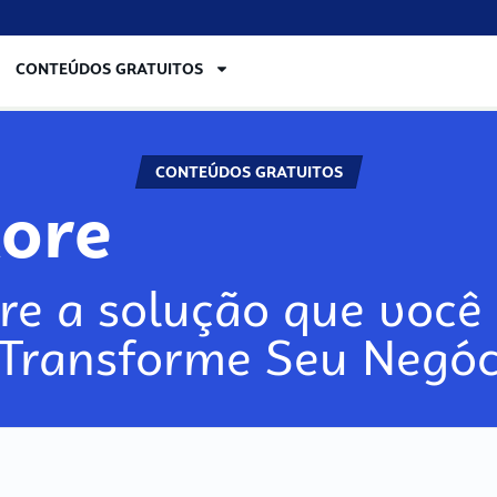
CONTEÚDOS GRATUITOS
CONTEÚDOS GRATUITOS
lore
re a solução que você 
 Transforme Seu Negóc