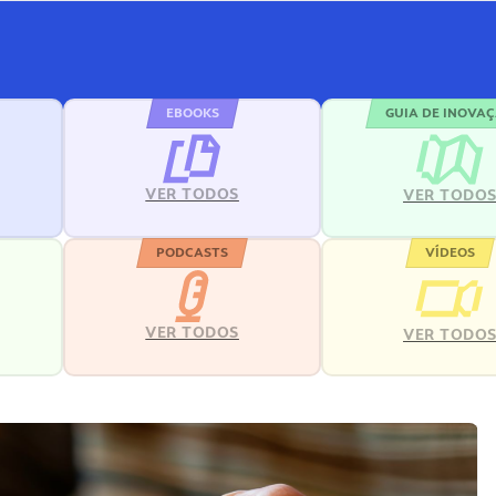
EBOOKS
GUIA DE INOVA
VER TODOS
VER TODO
PODCASTS
VÍDEOS
VER TODOS
VER TODO