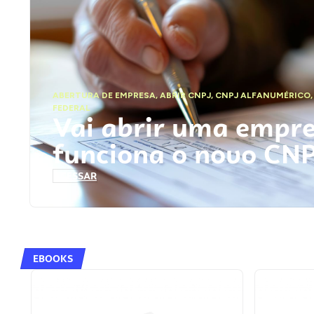
ABERTURA DE EMPRESA
,
ABRIR CNPJ
,
CNPJ ALFANUMÉRICO
FEDERAL
Vai abrir uma empr
funciona o novo CN
ACESSAR
EBOOKS