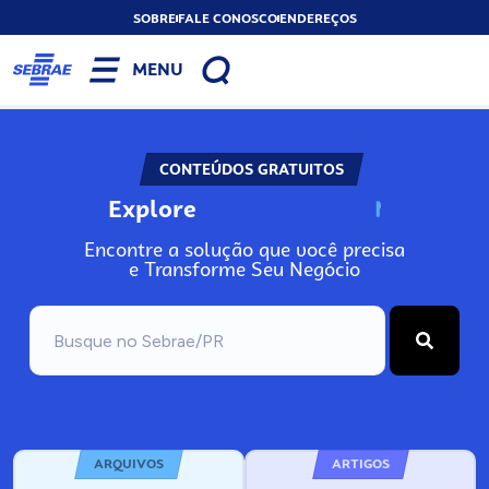
SOBRE
FALE CONOSCO
ENDEREÇOS
MENU
CONTEÚDOS GRATUITOS
Explore
N
o
s
s
o
s
A
Encontre a solução que você precisa
e Transforme Seu Negócio
ARQUIVOS
ARTIGOS