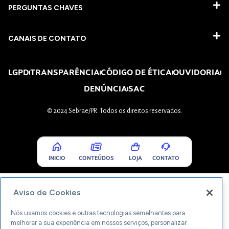
PERGUNTAS CHAVES​
CANAIS DE CONTATO
LGPD
TRANSPARÊNCIA
CÓDIGO DE ÉTICA
OUVIDORIA
DENÚNCIA
SAC
© 2024 Sebrae/PR. Todos os direitos reservados.
INICIO
CONTEÚDOS
LOJA
CONTATO
Aviso de Cookies
Nós usamos cookies e outras tecnologias semelhantes para
melhorar a sua experiência em nossos serviços, personalizar