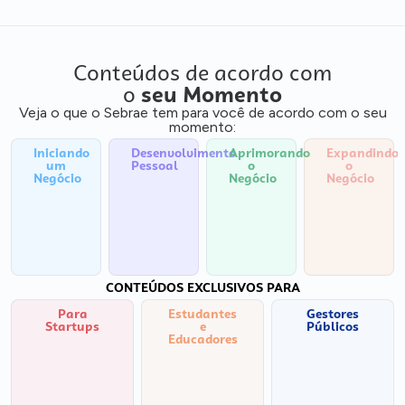
Conteúdos de acordo com
o
seu Momento
Veja o que o Sebrae tem para você de acordo com o seu
momento:
Iniciando
Desenvolvimento
Aprimorando
Expandindo
um
Pessoal
o
o
Negócio
Negócio
Negócio
CONTEÚDOS EXCLUSIVOS PARA
Para
Estudantes
Gestores
Startups
e
Públicos
Educadores