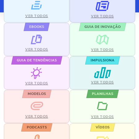
VER TODOS
VER TODOS
EBOOKS
GUIA DE INOVAÇÃO
VER TODOS
VER TODOS
GUIA DE TENDÊNCIAS
IMPULSIONA
VER TODOS
VER TODOS
MODELOS
PLANILHAS
VER TODOS
VER TODOS
PODCASTS
VÍDEOS