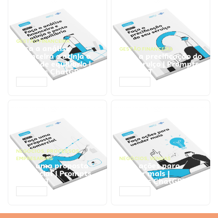
GESTÃO FINANCEIRA
Faça a análise
GESTÃO FINANCEIRA
financeira e atinja o
Faça a precificação do
ponto de equilíbrio |
seu serviço | Prompts
Prompts ChatGPT
ChatGPT
ACESSAR
ACESSAR
NEGÓCIOS
,
PROCESSOS
EMPRESARIAIS
NEGÓCIOS
,
VENDAS
Faça uma proposta
Faça ações para
comercial | Prompts
vender mais |
ChatGPT
Prompts ChatGPT
ACESSAR
ACESSAR