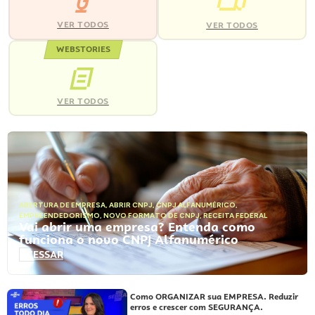
VER TODOS
VER TODOS
WEBSTORIES
VER TODOS
ABERTURA DE EMPRESA
,
ABRIR CNPJ
,
CNPJ ALFANUMÉRICO
,
EMPREENDEDORISMO
,
NOVO FORMATO DE CNPJ
,
RECEITA FEDERAL
Vai abrir uma empresa? Entenda como
funciona o novo CNPJ Alfanumérico
ACESSAR
Como ORGANIZAR sua EMPRESA. Reduzir
erros e crescer com SEGURANÇA.