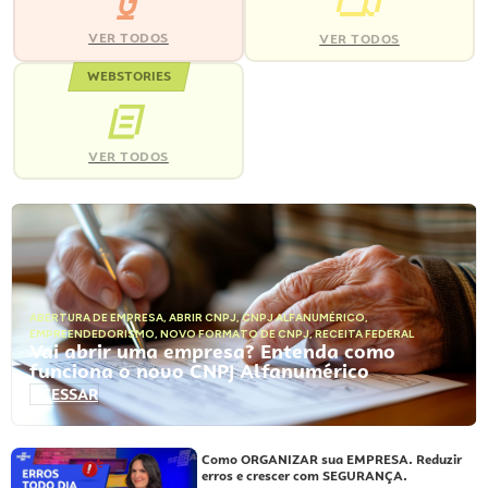
VER TODOS
VER TODOS
WEBSTORIES
VER TODOS
ABERTURA DE EMPRESA
,
ABRIR CNPJ
,
CNPJ ALFANUMÉRICO
,
EMPREENDEDORISMO
,
NOVO FORMATO DE CNPJ
,
RECEITA FEDERAL
Vai abrir uma empresa? Entenda como
funciona o novo CNPJ Alfanumérico
ACESSAR
Como ORGANIZAR sua EMPRESA. Reduzir
erros e crescer com SEGURANÇA.