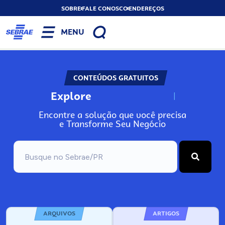
SOBRE
FALE CONOSCO
ENDEREÇOS
MENU
CONTEÚDOS GRATUITOS
Explore
N
o
s
s
o
s
A
Encontre a solução que você precisa
e Transforme Seu Negócio
ARQUIVOS
ARTIGOS