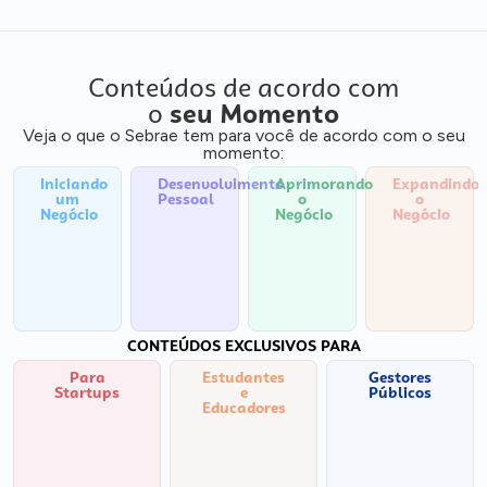
Conteúdos de acordo com
o
seu Momento
Veja o que o Sebrae tem para você de acordo com o seu
momento:
Iniciando
Desenvolvimento
Aprimorando
Expandindo
um
Pessoal
o
o
Negócio
Negócio
Negócio
CONTEÚDOS EXCLUSIVOS PARA
Para
Estudantes
Gestores
Startups
e
Públicos
Educadores