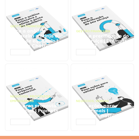
GESTÃO FINANCEIRA
Faça a análise
GESTÃO FINANCEIRA
financeira e atinja o
Faça a precificação do
ponto de equilíbrio |
seu serviço | Prompts
Prompts ChatGPT
ChatGPT
ACESSAR
ACESSAR
NEGÓCIOS
,
PROCESSOS
EMPRESARIAIS
NEGÓCIOS
,
VENDAS
Faça uma proposta
Faça ações para
comercial | Prompts
vender mais |
ChatGPT
Prompts ChatGPT
ACESSAR
ACESSAR