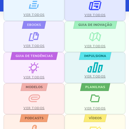
VER TODOS
VER TODOS
EBOOKS
GUIA DE INOVAÇÃO
VER TODOS
VER TODOS
GUIA DE TENDÊNCIAS
IMPULSIONA
VER TODOS
VER TODOS
MODELOS
PLANILHAS
VER TODOS
VER TODOS
PODCASTS
VÍDEOS