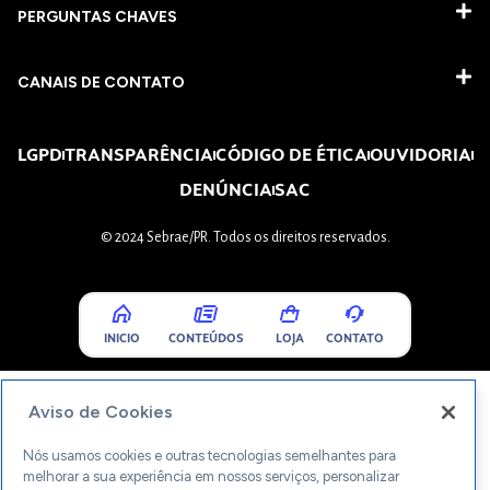
PERGUNTAS CHAVES​
CANAIS DE CONTATO
LGPD
TRANSPARÊNCIA
CÓDIGO DE ÉTICA
OUVIDORIA
DENÚNCIA
SAC
© 2024 Sebrae/PR. Todos os direitos reservados.
INICIO
CONTEÚDOS
LOJA
CONTATO
Aviso de Cookies
Nós usamos cookies e outras tecnologias semelhantes para
melhorar a sua experiência em nossos serviços, personalizar