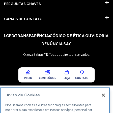
PERGUNTAS CHAVES​
CANAIS DE CONTATO
LGPD
TRANSPARÊNCIA
CÓDIGO DE ÉTICA
OUVIDORIA
DENÚNCIA
SAC
© 2024 Sebrae/PR. Todos os direitos reservados.
INICIO
CONTEÚDOS
LOJA
CONTATO
Aviso de Cookies
Nós usamos cookies e outras tecnologias semelhantes para
melhorar a sua experiência em nossos serviços, personalizar