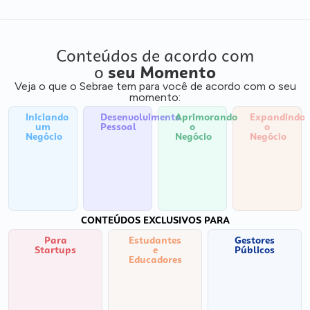
Conteúdos de acordo com
o
seu Momento
Veja o que o Sebrae tem para você de acordo com o seu
momento:
Iniciando
Desenvolvimento
Aprimorando
Expandindo
um
Pessoal
o
o
Negócio
Negócio
Negócio
CONTEÚDOS EXCLUSIVOS PARA
Para
Estudantes
Gestores
Startups
e
Públicos
Educadores