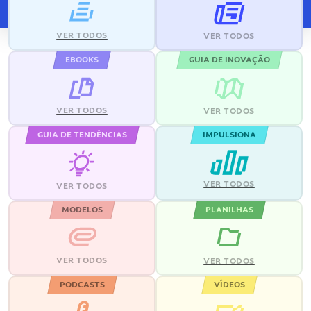
VER TODOS
VER TODOS
EBOOKS
GUIA DE INOVAÇÃO
VER TODOS
VER TODOS
GUIA DE TENDÊNCIAS
IMPULSIONA
VER TODOS
VER TODOS
MODELOS
PLANILHAS
VER TODOS
VER TODOS
PODCASTS
VÍDEOS