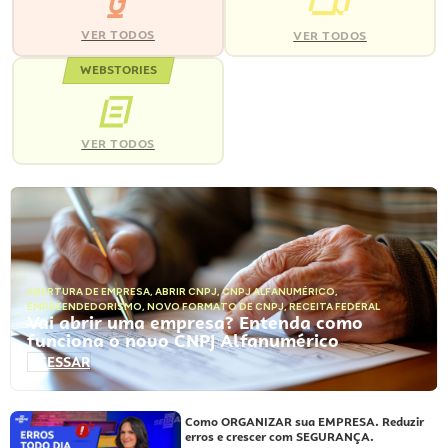
VER TODOS
VER TODOS
WEBSTORIES
VER TODOS
ABERTURA DE EMPRESA
,
ABRIR CNPJ
,
CNPJ ALFANUMÉRICO
,
EMPREENDEDORISMO
,
NOVO FORMATO DE CNPJ
,
RECEITA FEDERAL
Vai abrir uma empresa? Entenda como
funciona o novo CNPJ Alfanumérico
ACESSAR
Como ORGANIZAR sua EMPRESA. Reduzir
erros e crescer com SEGURANÇA.