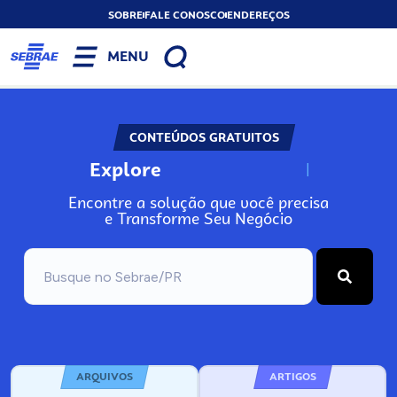
SOBRE
FALE CONOSCO
ENDEREÇOS
MENU
CONTEÚDOS GRATUITOS
Explore
N
o
s
s
o
s
A
Encontre a solução que você precisa
e Transforme Seu Negócio
ARQUIVOS
ARTIGOS