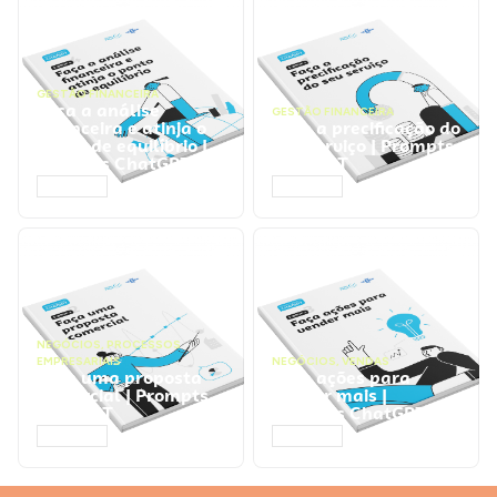
GESTÃO FINANCEIRA
Faça a análise
GESTÃO FINANCEIRA
financeira e atinja o
Faça a precificação do
ponto de equilíbrio |
seu serviço | Prompts
Prompts ChatGPT
ChatGPT
ACESSAR
ACESSAR
NEGÓCIOS
,
PROCESSOS
EMPRESARIAIS
NEGÓCIOS
,
VENDAS
Faça uma proposta
Faça ações para
comercial | Prompts
vender mais |
ChatGPT
Prompts ChatGPT
ACESSAR
ACESSAR