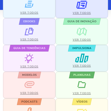
VER TODOS
VER TODOS
EBOOKS
GUIA DE INOVAÇÃO
VER TODOS
VER TODOS
GUIA DE TENDÊNCIAS
IMPULSIONA
VER TODOS
VER TODOS
MODELOS
PLANILHAS
VER TODOS
VER TODOS
PODCASTS
VÍDEOS