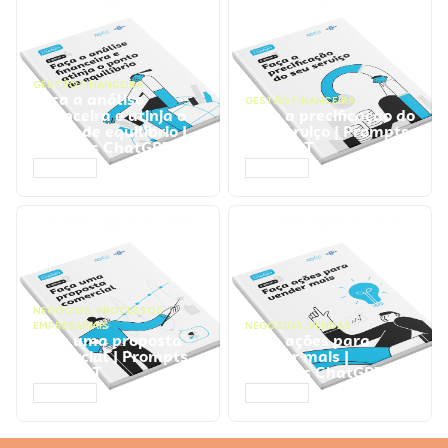
GESTÃO FINANCEIRA
Faça a análise
GESTÃO FINANCEIRA
financeira e atinja o
Faça a precificação do
ponto de equilíbrio |
seu serviço | Prompts
Prompts ChatGPT
ChatGPT
ACESSAR
ACESSAR
NEGÓCIOS
,
PROCESSOS
EMPRESARIAIS
NEGÓCIOS
,
VENDAS
Faça uma proposta
Faça ações para
comercial | Prompts
vender mais |
ChatGPT
Prompts ChatGPT
ACESSAR
ACESSAR