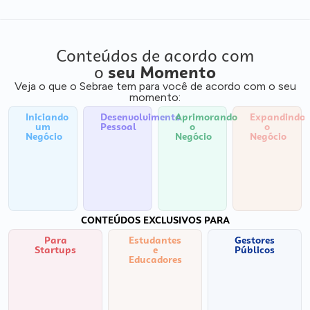
Conteúdos de acordo com
o
seu Momento
Veja o que o Sebrae tem para você de acordo com o seu
momento:
Iniciando
Desenvolvimento
Aprimorando
Expandindo
um
Pessoal
o
o
Negócio
Negócio
Negócio
CONTEÚDOS EXCLUSIVOS PARA
Para
Estudantes
Gestores
Startups
e
Públicos
Educadores