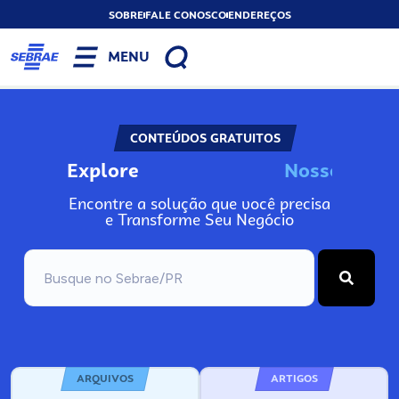
SOBRE
FALE CONOSCO
ENDEREÇOS
MENU
CONTEÚDOS GRATUITOS
Explore
N
o
s
s
o
s
I
n
f
o
Encontre a solução que você precisa
e Transforme Seu Negócio
ARQUIVOS
ARTIGOS