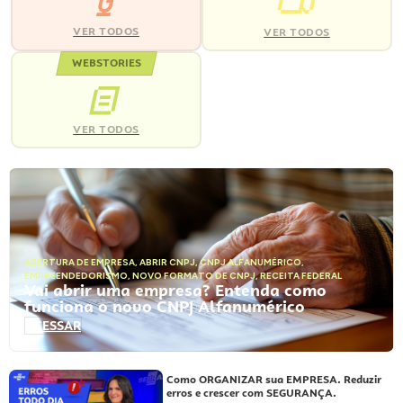
VER TODOS
VER TODOS
WEBSTORIES
VER TODOS
ABERTURA DE EMPRESA
,
ABRIR CNPJ
,
CNPJ ALFANUMÉRICO
,
EMPREENDEDORISMO
,
NOVO FORMATO DE CNPJ
,
RECEITA FEDERAL
Vai abrir uma empresa? Entenda como
funciona o novo CNPJ Alfanumérico
ACESSAR
Como ORGANIZAR sua EMPRESA. Reduzir
erros e crescer com SEGURANÇA.