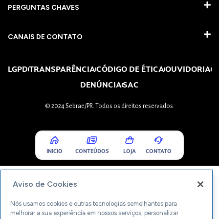
PERGUNTAS CHAVES​
CANAIS DE CONTATO
LGPD
TRANSPARÊNCIA
CÓDIGO DE ÉTICA
OUVIDORIA
DENÚNCIA
SAC
© 2024 Sebrae/PR. Todos os direitos reservados.
INICIO
CONTEÚDOS
LOJA
CONTATO
Aviso de Cookies
Nós usamos cookies e outras tecnologias semelhantes para
melhorar a sua experiência em nossos serviços, personalizar