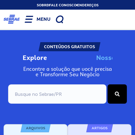
SOBRE
FALE CONOSCO
ENDEREÇOS
MENU
CONTEÚDOS GRATUITOS
Explore
N
o
s
s
o
s
I
n
f
Encontre a solução que você precisa
e Transforme Seu Negócio
ARQUIVOS
ARTIGOS