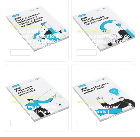
GESTÃO FINANCEIRA
Faça a análise
GESTÃO FINANCEIRA
financeira e atinja o
Faça a precificação do
ponto de equilíbrio |
seu serviço | Prompts
Prompts ChatGPT
ChatGPT
ACESSAR
ACESSAR
NEGÓCIOS
,
PROCESSOS
EMPRESARIAIS
NEGÓCIOS
,
VENDAS
Faça uma proposta
Faça ações para
comercial | Prompts
vender mais |
ChatGPT
Prompts ChatGPT
ACESSAR
ACESSAR