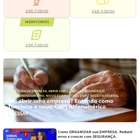
VER TODOS
VER TODOS
WEBSTORIES
VER TODOS
ABERTURA DE EMPRESA
,
ABRIR CNPJ
,
CNPJ ALFANUMÉRICO
,
EMPREENDEDORISMO
,
NOVO FORMATO DE CNPJ
,
RECEITA FEDERAL
Vai abrir uma empresa? Entenda como
funciona o novo CNPJ Alfanumérico
ACESSAR
Como ORGANIZAR sua EMPRESA. Reduzir
erros e crescer com SEGURANÇA.