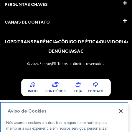
PERGUNTAS CHAVES​
CANAIS DE CONTATO
LGPD
TRANSPARÊNCIA
CÓDIGO DE ÉTICA
OUVIDORIA
DENÚNCIA
SAC
© 2024 Sebrae/PR. Todos os direitos reservados.
INICIO
CONTEÚDOS
LOJA
CONTATO
Aviso de Cookies
Nós usamos cookies e outras tecnologias semelhantes para
melhorar a sua experiência em nossos serviços, personalizar