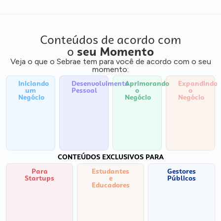
Conteúdos de acordo com
o
seu Momento
Veja o que o Sebrae tem para você de acordo com o seu
momento:
Iniciando
Desenvolvimento
Aprimorando
Expandindo
um
Pessoal
o
o
Negócio
Negócio
Negócio
CONTEÚDOS EXCLUSIVOS PARA
Para
Estudantes
Gestores
Startups
e
Públicos
Educadores