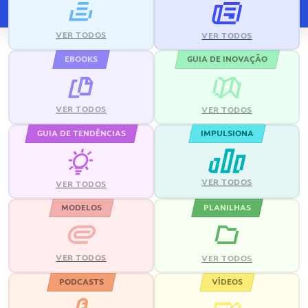
VER TODOS
VER TODOS
EBOOKS
GUIA DE INOVAÇÃO
VER TODOS
VER TODOS
GUIA DE TENDÊNCIAS
IMPULSIONA
VER TODOS
VER TODOS
MODELOS
PLANILHAS
VER TODOS
VER TODOS
PODCASTS
VÍDEOS