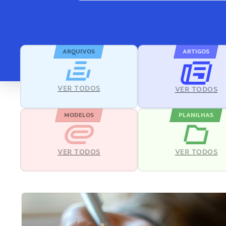
ARQUIVOS
ARTIGOS
VER TODOS
VER TODOS
MODELOS
PLANILHAS
VER TODOS
VER TODOS