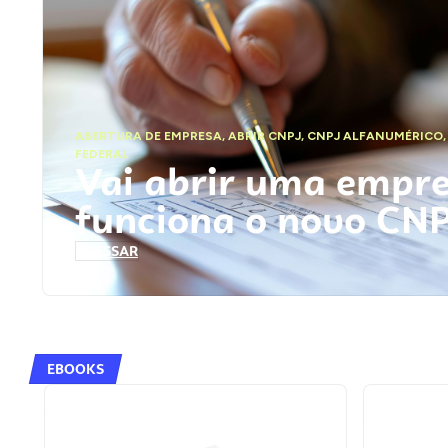
ABERTURA DE EMPRESA
,
ABRIR CNPJ
,
CNPJ ALFANUMÉRICO
FEDERAL
Vai abrir uma empr
funciona o novo CN
ACESSAR
EBOOKS