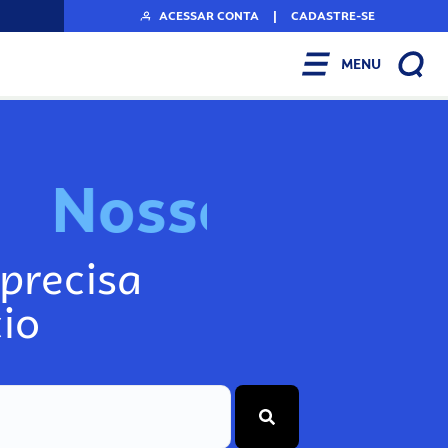
ACESSAR CONTA
|
CADASTRE-SE
MENU
N
o
s
s
o
s
I
n
f
o
g
precisa
io