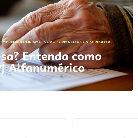
,
EMPREENDEDORISMO
,
NOVO FORMATO DE CNPJ
,
RECEITA
esa? Entenda como
PJ Alfanumérico