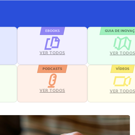
EBOOKS
GUIA DE INOVA
VER TODOS
VER TODO
PODCASTS
VÍDEOS
VER TODOS
VER TODO