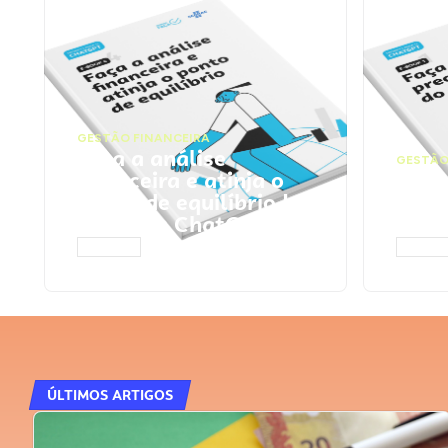
GESTÃO FINANCEIRA
Faça a análise
GESTÃO
financeira e atinja o
Faça
ponto de equilíbrio |
seu 
Prompts ChatGPT
Cha
ACESSAR
ACESS
ÚLTIMOS ARTIGOS