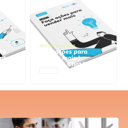
NEGÓCIOS
,
VENDAS
ta
Faça ações para
pts
vender mais |
Prompts ChatGPT
ACESSAR