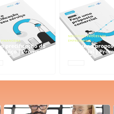
NEGÓCIOS
,
PROCESSOS
 FINANCEIRA
EMPRESARIAIS
 a precificação do
Faça uma propos
serviço | Prompts
comercial | Prom
tGPT
ChatGPT
AR
ACESSAR