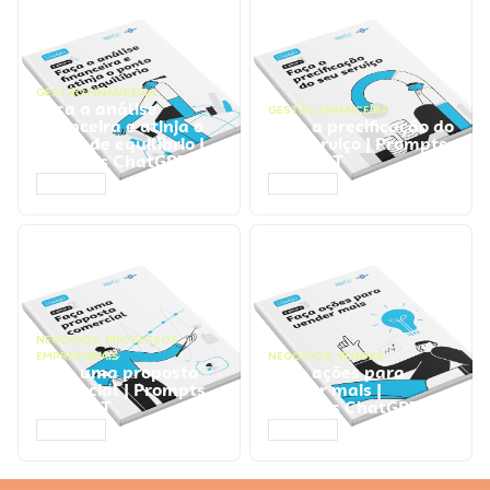
GESTÃO FINANCEIRA
Faça a análise
GESTÃO FINANCEIRA
financeira e atinja o
Faça a precificação do
ponto de equilíbrio |
seu serviço | Prompts
Prompts ChatGPT
ChatGPT
ACESSAR
ACESSAR
NEGÓCIOS
,
PROCESSOS
EMPRESARIAIS
NEGÓCIOS
,
VENDAS
Faça uma proposta
Faça ações para
comercial | Prompts
vender mais |
ChatGPT
Prompts ChatGPT
ACESSAR
ACESSAR