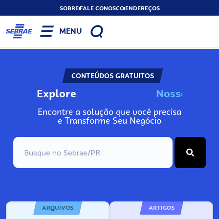
SOBRE
FALE CONOSCO
ENDEREÇOS
MENU
CONTEÚDOS GRATUITOS
Explore
N
o
s
s
o
s
I
n
f
o
Encontre a solução que você precisa
e Transforme Seu Negócio
ARQUIVOS
ARTIGOS