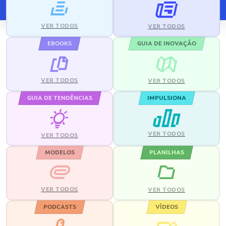
VER TODOS
VER TODOS
EBOOKS
GUIA DE INOVAÇÃO
VER TODOS
VER TODOS
GUIA DE TENDÊNCIAS
IMPULSIONA
VER TODOS
VER TODOS
MODELOS
PLANILHAS
VER TODOS
VER TODOS
PODCASTS
VÍDEOS