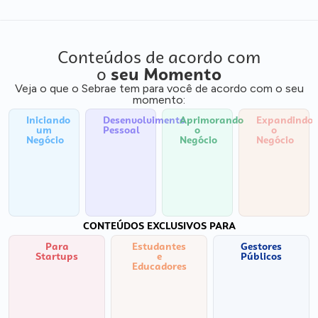
Conteúdos de acordo com
o
seu Momento
Veja o que o Sebrae tem para você de acordo com o seu
momento:
Iniciando
Desenvolvimento
Aprimorando
Expandindo
um
Pessoal
o
o
Negócio
Negócio
Negócio
CONTEÚDOS EXCLUSIVOS PARA
Para
Estudantes
Gestores
Startups
e
Públicos
Educadores