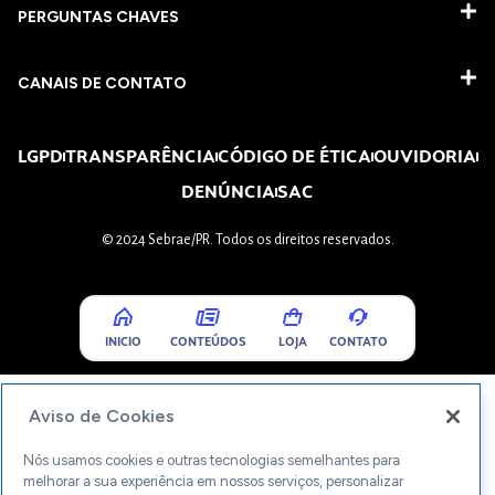
PERGUNTAS CHAVES​
CANAIS DE CONTATO
LGPD
TRANSPARÊNCIA
CÓDIGO DE ÉTICA
OUVIDORIA
DENÚNCIA
SAC
© 2024 Sebrae/PR. Todos os direitos reservados.
INICIO
CONTEÚDOS
LOJA
CONTATO
Aviso de Cookies
Nós usamos cookies e outras tecnologias semelhantes para
melhorar a sua experiência em nossos serviços, personalizar