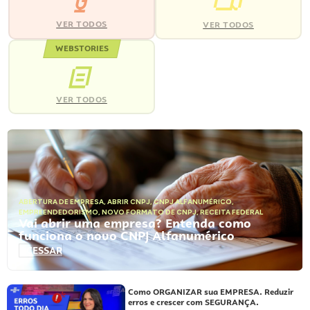
VER TODOS
VER TODOS
WEBSTORIES
VER TODOS
ABERTURA DE EMPRESA
,
ABRIR CNPJ
,
CNPJ ALFANUMÉRICO
,
EMPREENDEDORISMO
,
NOVO FORMATO DE CNPJ
,
RECEITA FEDERAL
Vai abrir uma empresa? Entenda como
funciona o novo CNPJ Alfanumérico
ACESSAR
Como ORGANIZAR sua EMPRESA. Reduzir
erros e crescer com SEGURANÇA.