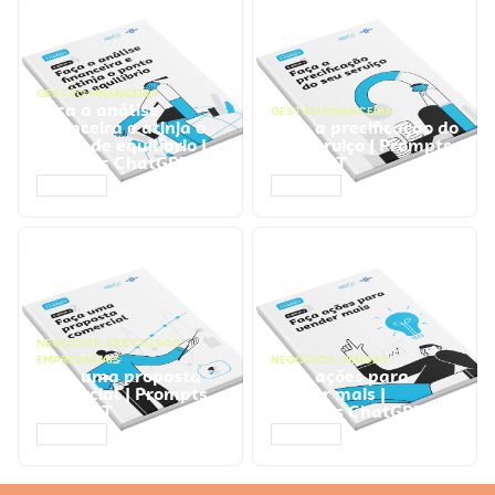
GESTÃO FINANCEIRA
Faça a análise
GESTÃO FINANCEIRA
financeira e atinja o
Faça a precificação do
ponto de equilíbrio |
seu serviço | Prompts
Prompts ChatGPT
ChatGPT
ACESSAR
ACESSAR
NEGÓCIOS
,
PROCESSOS
EMPRESARIAIS
NEGÓCIOS
,
VENDAS
Faça uma proposta
Faça ações para
comercial | Prompts
vender mais |
ChatGPT
Prompts ChatGPT
ACESSAR
ACESSAR