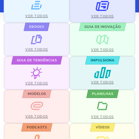
VER TODOS
VER TODOS
EBOOKS
GUIA DE INOVAÇÃO
VER TODOS
VER TODOS
GUIA DE TENDÊNCIAS
IMPULSIONA
VER TODOS
VER TODOS
MODELOS
PLANILHAS
VER TODOS
VER TODOS
PODCASTS
VÍDEOS