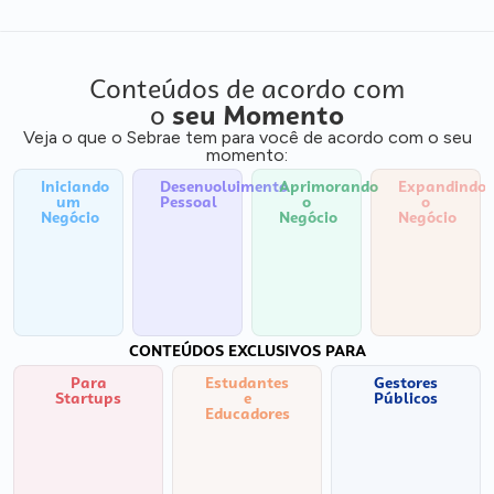
Conteúdos de acordo com
o
seu Momento
Veja o que o Sebrae tem para você de acordo com o seu
momento:
Iniciando
Desenvolvimento
Aprimorando
Expandindo
um
Pessoal
o
o
Negócio
Negócio
Negócio
CONTEÚDOS EXCLUSIVOS PARA
Para
Estudantes
Gestores
Startups
e
Públicos
Educadores