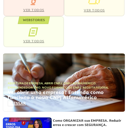
VER TODOS
VER TODOS
WEBSTORIES
VER TODOS
ABERTURA DE EMPRESA
,
ABRIR CNPJ
,
CNPJ ALFANUMÉRICO
,
EMPREENDEDORISMO
,
NOVO FORMATO DE CNPJ
,
RECEITA FEDERAL
Vai abrir uma empresa? Entenda como
funciona o novo CNPJ Alfanumérico
ACESSAR
Como ORGANIZAR sua EMPRESA. Reduzir
erros e crescer com SEGURANÇA.