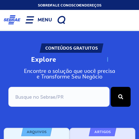
SOBRE
FALE CONOSCO
ENDEREÇOS
MENU
CONTEÚDOS GRATUITOS
Explore
N
o
s
s
o
s
A
Encontre a solução que você precisa
e Transforme Seu Negócio
ARQUIVOS
ARTIGOS