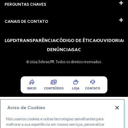
PERGUNTAS CHAVES​
CANAIS DE CONTATO
LGPD
TRANSPARÊNCIA
CÓDIGO DE ÉTICA
OUVIDORIA
DENÚNCIA
SAC
© 2024 Sebrae/PR. Todos os direitos reservados.
INICIO
CONTEÚDOS
LOJA
CONTATO
Aviso de Cookies
Nós usamos cookies e outras tecnologias semelhantes para
melhorar a sua experiência em nossos serviços, personalizar