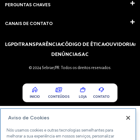
PERGUNTAS CHAVES​
CANAIS DE CONTATO
LGPD
TRANSPARÊNCIA
CÓDIGO DE ÉTICA
OUVIDORIA
DENÚNCIA
SAC
© 2024 Sebrae/PR. Todos os direitos reservados.
INICIO
CONTEÚDOS
LOJA
CONTATO
Aviso de Cookies
Nós usamos cookies e outras tecnologias semelhantes para
melhorar a sua experiência em nossos serviços, personalizar