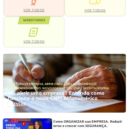
VER TODOS
VER TODOS
WEBSTORIES
VER TODOS
ABERTURA DE EMPRESA
,
ABRIR CNPJ
,
CNPJ ALFANUMÉRICO
,
EMPREENDEDORISMO
,
NOVO FORMATO DE CNPJ
,
RECEITA FEDERAL
Vai abrir uma empresa? Entenda como
funciona o novo CNPJ Alfanumérico
ACESSAR
Como ORGANIZAR sua EMPRESA. Reduzir
erros e crescer com SEGURANÇA.