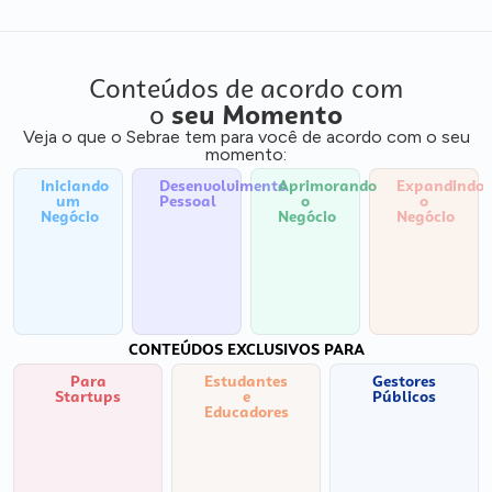
Conteúdos de acordo com
o
seu Momento
Veja o que o Sebrae tem para você de acordo com o seu
momento:
Iniciando
Desenvolvimento
Aprimorando
Expandindo
um
Pessoal
o
o
Negócio
Negócio
Negócio
CONTEÚDOS EXCLUSIVOS PARA
Para
Estudantes
Gestores
Startups
e
Públicos
Educadores