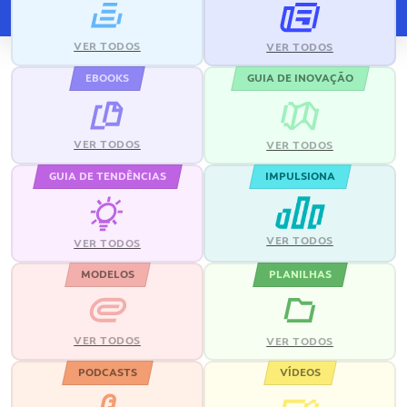
VER TODOS
VER TODOS
EBOOKS
GUIA DE INOVAÇÃO
VER TODOS
VER TODOS
GUIA DE TENDÊNCIAS
IMPULSIONA
VER TODOS
VER TODOS
MODELOS
PLANILHAS
VER TODOS
VER TODOS
PODCASTS
VÍDEOS