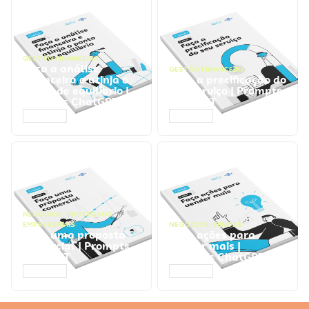
GESTÃO FINANCEIRA
Faça a análise
GESTÃO FINANCEIRA
financeira e atinja o
Faça a precificação do
ponto de equilíbrio |
seu serviço | Prompts
Prompts ChatGPT
ChatGPT
ACESSAR
ACESSAR
NEGÓCIOS
,
PROCESSOS
EMPRESARIAIS
NEGÓCIOS
,
VENDAS
Faça uma proposta
Faça ações para
comercial | Prompts
vender mais |
ChatGPT
Prompts ChatGPT
ACESSAR
ACESSAR