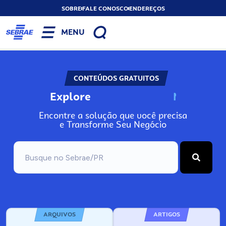
SOBRE
FALE CONOSCO
ENDEREÇOS
MENU
CONTEÚDOS GRATUITOS
Explore
N
o
s
s
o
s
A
Encontre a solução que você precisa
e Transforme Seu Negócio
ARQUIVOS
ARTIGOS