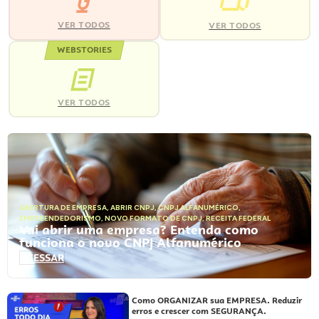
VER TODOS
VER TODOS
WEBSTORIES
VER TODOS
ABERTURA DE EMPRESA
,
ABRIR CNPJ
,
CNPJ ALFANUMÉRICO
,
EMPREENDEDORISMO
,
NOVO FORMATO DE CNPJ
,
RECEITA FEDERAL
Vai abrir uma empresa? Entenda como
funciona o novo CNPJ Alfanumérico
ACESSAR
Como ORGANIZAR sua EMPRESA. Reduzir
erros e crescer com SEGURANÇA.