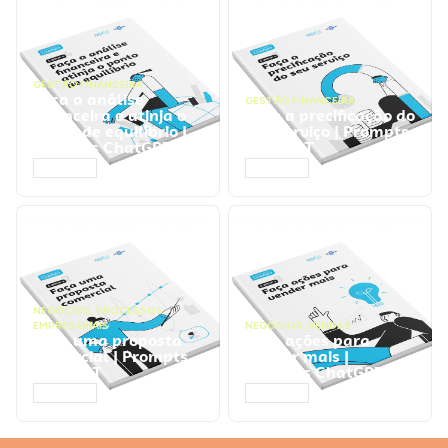
GESTÃO FINANCEIRA
Faça a análise
GESTÃO FINANCEIRA
financeira e atinja o
Faça a precificação do
ponto de equilíbrio |
seu serviço | Prompts
Prompts ChatGPT
ChatGPT
ACESSAR
ACESSAR
NEGÓCIOS
,
PROCESSOS
EMPRESARIAIS
NEGÓCIOS
,
VENDAS
Faça uma proposta
Faça ações para
comercial | Prompts
vender mais |
ChatGPT
Prompts ChatGPT
ACESSAR
ACESSAR