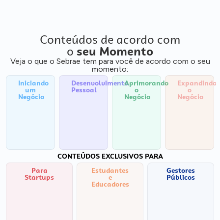
Conteúdos de acordo com
o
seu Momento
Veja o que o Sebrae tem para você de acordo com o seu
momento:
Iniciando
Desenvolvimento
Aprimorando
Expandindo
um
Pessoal
o
o
Negócio
Negócio
Negócio
CONTEÚDOS EXCLUSIVOS PARA
Para
Estudantes
Gestores
Startups
e
Públicos
Educadores