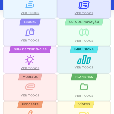
VER TODOS
VER TODOS
EBOOKS
GUIA DE INOVAÇÃO
VER TODOS
VER TODOS
GUIA DE TENDÊNCIAS
IMPULSIONA
VER TODOS
VER TODOS
MODELOS
PLANILHAS
VER TODOS
VER TODOS
PODCASTS
VÍDEOS