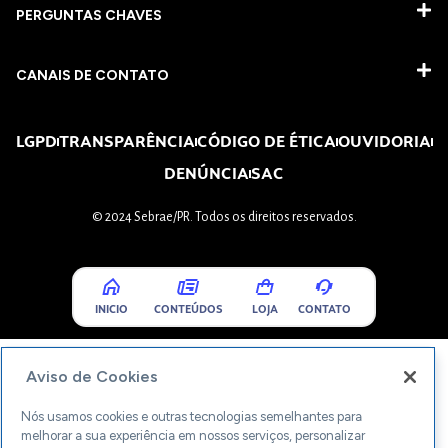
PERGUNTAS CHAVES​
CANAIS DE CONTATO
LGPD
TRANSPARÊNCIA
CÓDIGO DE ÉTICA
OUVIDORIA
DENÚNCIA
SAC
© 2024 Sebrae/PR. Todos os direitos reservados.
INICIO
CONTEÚDOS
LOJA
CONTATO
Aviso de Cookies
Nós usamos cookies e outras tecnologias semelhantes para
melhorar a sua experiência em nossos serviços, personalizar