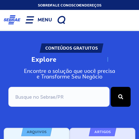
SOBRE
FALE CONOSCO
ENDEREÇOS
MENU
CONTEÚDOS GRATUITOS
Explore
N
o
s
s
o
s
A
Encontre a solução que você precisa
e Transforme Seu Negócio
ARQUIVOS
ARTIGOS