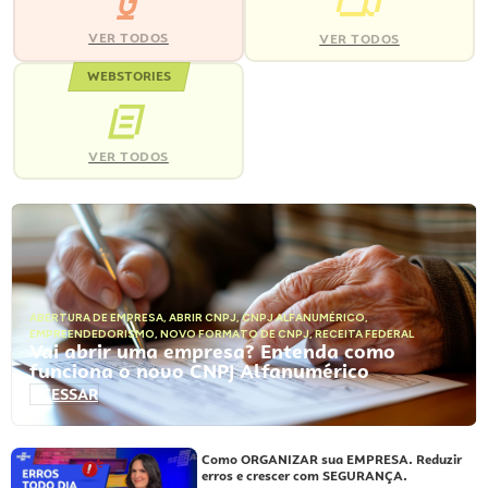
VER TODOS
VER TODOS
WEBSTORIES
VER TODOS
ABERTURA DE EMPRESA
,
ABRIR CNPJ
,
CNPJ ALFANUMÉRICO
,
EMPREENDEDORISMO
,
NOVO FORMATO DE CNPJ
,
RECEITA FEDERAL
Vai abrir uma empresa? Entenda como
funciona o novo CNPJ Alfanumérico
ACESSAR
Como ORGANIZAR sua EMPRESA. Reduzir
erros e crescer com SEGURANÇA.