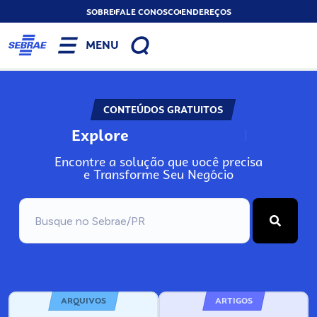
SOBRE
FALE CONOSCO
ENDEREÇOS
MENU
CONTEÚDOS GRATUITOS
Explore
N
o
s
s
o
s
A
Encontre a solução que você precisa
e Transforme Seu Negócio
ARQUIVOS
ARTIGOS