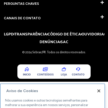
PERGUNTAS CHAVES​
CANAIS DE CONTATO
LGPD
TRANSPARÊNCIA
CÓDIGO DE ÉTICA
OUVIDORIA
DENÚNCIA
SAC
© 2024 Sebrae/PR. Todos os direitos reservados.
INICIO
CONTEÚDOS
LOJA
CONTATO
Aviso de Cookies
Nós usamos cookies e outras tecnologias semelhantes para
melhorar a sua experiência em nossos serviços, personalizar