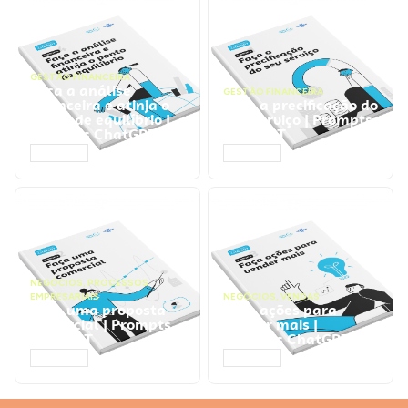
GESTÃO FINANCEIRA
Faça a análise
GESTÃO FINANCEIRA
financeira e atinja o
Faça a precificação do
ponto de equilíbrio |
seu serviço | Prompts
Prompts ChatGPT
ChatGPT
ACESSAR
ACESSAR
NEGÓCIOS
,
PROCESSOS
EMPRESARIAIS
NEGÓCIOS
,
VENDAS
Faça uma proposta
Faça ações para
comercial | Prompts
vender mais |
ChatGPT
Prompts ChatGPT
ACESSAR
ACESSAR