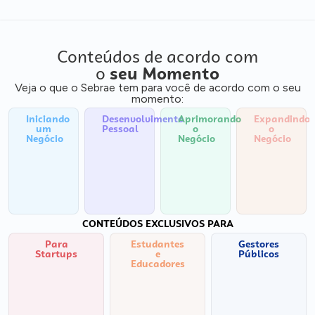
Conteúdos de acordo com
o
seu Momento
Veja o que o Sebrae tem para você de acordo com o seu
momento:
Iniciando
Desenvolvimento
Aprimorando
Expandindo
um
Pessoal
o
o
Negócio
Negócio
Negócio
CONTEÚDOS EXCLUSIVOS PARA
Para
Estudantes
Gestores
Startups
e
Públicos
Educadores