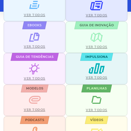
VER TODOS
VER TODOS
EBOOKS
GUIA DE INOVAÇÃO
VER TODOS
VER TODOS
GUIA DE TENDÊNCIAS
IMPULSIONA
VER TODOS
VER TODOS
MODELOS
PLANILHAS
VER TODOS
VER TODOS
PODCASTS
VÍDEOS