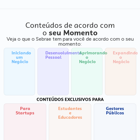
Conteúdos de acordo com
o
seu Momento
Veja o que o Sebrae tem para você de acordo com o seu
momento:
Iniciando
Desenvolvimento
Aprimorando
Expandindo
um
Pessoal
o
o
Negócio
Negócio
Negócio
CONTEÚDOS EXCLUSIVOS PARA
Para
Estudantes
Gestores
Startups
e
Públicos
Educadores