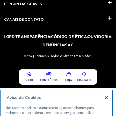
PERGUNTAS CHAVES​
CANAIS DE CONTATO
LGPD
TRANSPARÊNCIA
CÓDIGO DE ÉTICA
OUVIDORIA
DENÚNCIA
SAC
© 2024 Sebrae/PR. Todos os direitos reservados.
INICIO
CONTEÚDOS
LOJA
CONTATO
Aviso de Cookies
Nós usamos cookies e outras tecnologias semelhantes para
melhorar a sua experiência em nossos serviços, personalizar