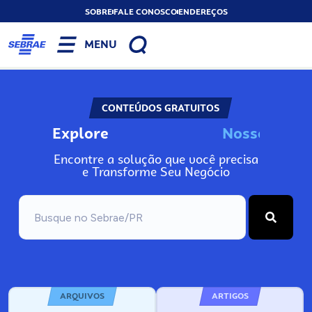
SOBRE
FALE CONOSCO
ENDEREÇOS
MENU
CONTEÚDOS GRATUITOS
Explore
N
o
s
s
o
s
I
n
f
o
Encontre a solução que você precisa
e Transforme Seu Negócio
ARQUIVOS
ARTIGOS