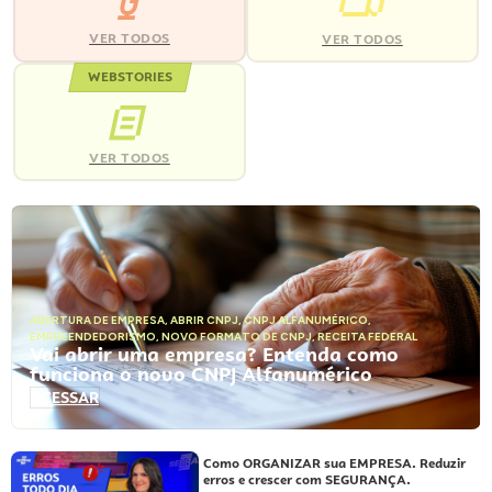
VER TODOS
VER TODOS
WEBSTORIES
VER TODOS
ABERTURA DE EMPRESA
,
ABRIR CNPJ
,
CNPJ ALFANUMÉRICO
,
EMPREENDEDORISMO
,
NOVO FORMATO DE CNPJ
,
RECEITA FEDERAL
Vai abrir uma empresa? Entenda como
funciona o novo CNPJ Alfanumérico
ACESSAR
Como ORGANIZAR sua EMPRESA. Reduzir
erros e crescer com SEGURANÇA.