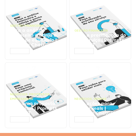
GESTÃO FINANCEIRA
Faça a análise
GESTÃO FINANCEIRA
financeira e atinja o
Faça a precificação do
ponto de equilíbrio |
seu serviço | Prompts
Prompts ChatGPT
ChatGPT
ACESSAR
ACESSAR
NEGÓCIOS
,
PROCESSOS
EMPRESARIAIS
NEGÓCIOS
,
VENDAS
Faça uma proposta
Faça ações para
comercial | Prompts
vender mais |
ChatGPT
Prompts ChatGPT
ACESSAR
ACESSAR