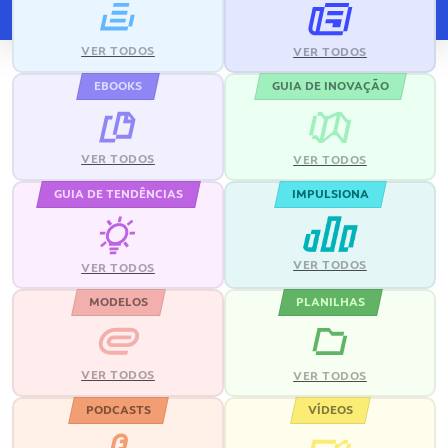
VER TODOS
VER TODOS
EBOOKS
GUIA DE INOVAÇÃO
VER TODOS
VER TODOS
GUIA DE TENDÊNCIAS
IMPULSIONA
VER TODOS
VER TODOS
MODELOS
PLANILHAS
VER TODOS
VER TODOS
PODCASTS
VÍDEOS