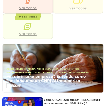
VER TODOS
VER TODOS
WEBSTORIES
VER TODOS
ABERTURA DE EMPRESA
,
ABRIR CNPJ
,
CNPJ ALFANUMÉRICO
,
EMPREENDEDORISMO
,
NOVO FORMATO DE CNPJ
,
RECEITA FEDERAL
Vai abrir uma empresa? Entenda como
funciona o novo CNPJ Alfanumérico
ACESSAR
Como ORGANIZAR sua EMPRESA. Reduzir
erros e crescer com SEGURANÇA.