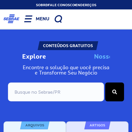
SOBRE
FALE CONOSCO
ENDEREÇOS
MENU
CONTEÚDOS GRATUITOS
Explore
N
o
s
s
o
s
I
n
f
Encontre a solução que você precisa
e Transforme Seu Negócio
ARQUIVOS
ARTIGOS