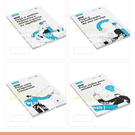
GESTÃO FINANCEIRA
Faça a análise
GESTÃO FINANCEIRA
financeira e atinja o
Faça a precificação do
ponto de equilíbrio |
seu serviço | Prompts
Prompts ChatGPT
ChatGPT
ACESSAR
ACESSAR
NEGÓCIOS
,
PROCESSOS
EMPRESARIAIS
NEGÓCIOS
,
VENDAS
Faça uma proposta
Faça ações para
comercial | Prompts
vender mais |
ChatGPT
Prompts ChatGPT
ACESSAR
ACESSAR