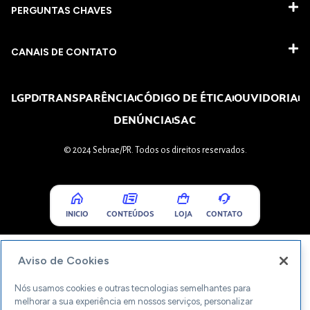
PERGUNTAS CHAVES​
CANAIS DE CONTATO
LGPD
TRANSPARÊNCIA
CÓDIGO DE ÉTICA
OUVIDORIA
DENÚNCIA
SAC
© 2024 Sebrae/PR. Todos os direitos reservados.
INICIO
CONTEÚDOS
LOJA
CONTATO
Aviso de Cookies
Nós usamos cookies e outras tecnologias semelhantes para
melhorar a sua experiência em nossos serviços, personalizar