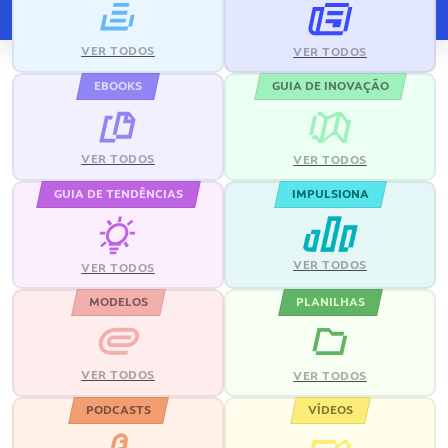
VER TODOS
VER TODOS
EBOOKS
GUIA DE INOVAÇÃO
VER TODOS
VER TODOS
GUIA DE TENDÊNCIAS
IMPULSIONA
VER TODOS
VER TODOS
MODELOS
PLANILHAS
VER TODOS
VER TODOS
PODCASTS
VÍDEOS