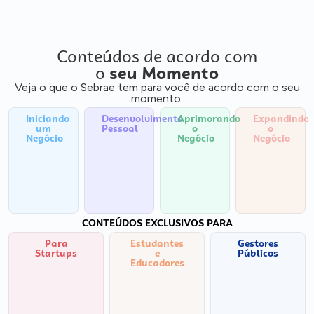
Conteúdos de acordo com
o
seu Momento
Veja o que o Sebrae tem para você de acordo com o seu
momento:
Iniciando
Desenvolvimento
Aprimorando
Expandindo
um
Pessoal
o
o
Negócio
Negócio
Negócio
CONTEÚDOS EXCLUSIVOS PARA
Para
Estudantes
Gestores
Startups
e
Públicos
Educadores