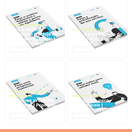
GESTÃO FINANCEIRA
Faça a análise
GESTÃO FINANCEIRA
financeira e atinja o
Faça a precificação do
ponto de equilíbrio |
seu serviço | Prompts
Prompts ChatGPT
ChatGPT
ACESSAR
ACESSAR
NEGÓCIOS
,
PROCESSOS
EMPRESARIAIS
NEGÓCIOS
,
VENDAS
Faça uma proposta
Faça ações para
comercial | Prompts
vender mais |
ChatGPT
Prompts ChatGPT
ACESSAR
ACESSAR