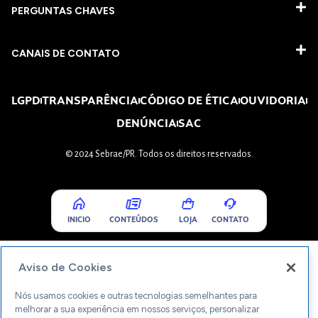
PERGUNTAS CHAVES​
CANAIS DE CONTATO
LGPD
TRANSPARÊNCIA
CÓDIGO DE ÉTICA
OUVIDORIA
DENÚNCIA
SAC
© 2024 Sebrae/PR. Todos os direitos reservados.
INICIO
CONTEÚDOS
LOJA
CONTATO
Aviso de Cookies
Nós usamos cookies e outras tecnologias semelhantes para
melhorar a sua experiência em nossos serviços, personalizar