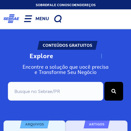
SOBRE
FALE CONOSCO
ENDEREÇOS
MENU
CONTEÚDOS GRATUITOS
Explore
N
o
s
s
o
s
A
r
Encontre a solução que você precisa
e Transforme Seu Negócio
ARQUIVOS
ARTIGOS