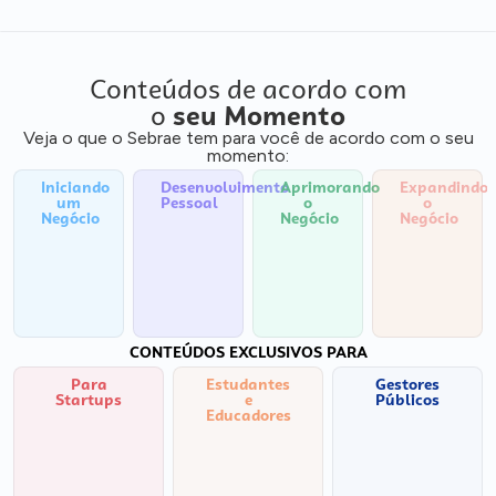
Conteúdos de acordo com
o
seu Momento
Veja o que o Sebrae tem para você de acordo com o seu
momento:
Iniciando
Desenvolvimento
Aprimorando
Expandindo
um
Pessoal
o
o
Negócio
Negócio
Negócio
CONTEÚDOS EXCLUSIVOS PARA
Para
Estudantes
Gestores
Startups
e
Públicos
Educadores