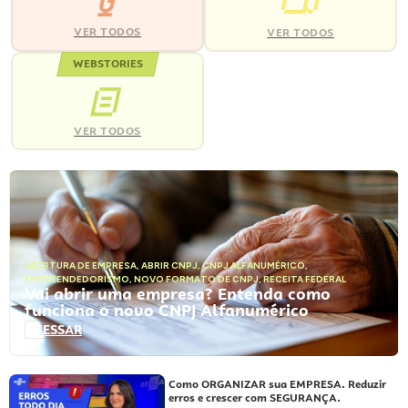
VER TODOS
VER TODOS
WEBSTORIES
VER TODOS
ABERTURA DE EMPRESA
,
ABRIR CNPJ
,
CNPJ ALFANUMÉRICO
,
EMPREENDEDORISMO
,
NOVO FORMATO DE CNPJ
,
RECEITA FEDERAL
Vai abrir uma empresa? Entenda como
funciona o novo CNPJ Alfanumérico
ACESSAR
Como ORGANIZAR sua EMPRESA. Reduzir
erros e crescer com SEGURANÇA.