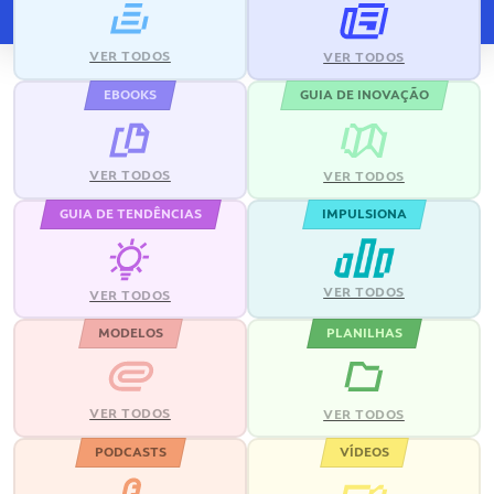
VER TODOS
VER TODOS
EBOOKS
GUIA DE INOVAÇÃO
VER TODOS
VER TODOS
GUIA DE TENDÊNCIAS
IMPULSIONA
VER TODOS
VER TODOS
MODELOS
PLANILHAS
VER TODOS
VER TODOS
PODCASTS
VÍDEOS