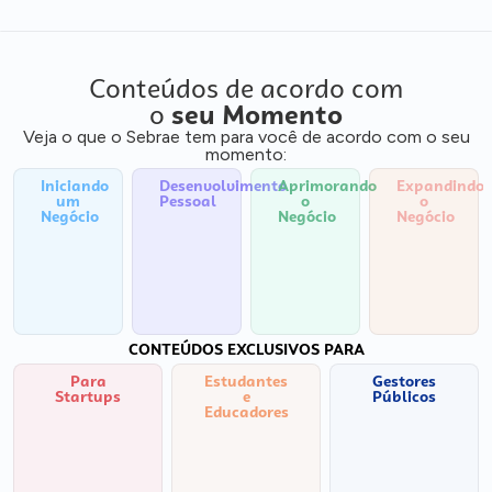
Conteúdos de acordo com
o
seu Momento
Veja o que o Sebrae tem para você de acordo com o seu
momento:
Iniciando
Desenvolvimento
Aprimorando
Expandindo
um
Pessoal
o
o
Negócio
Negócio
Negócio
CONTEÚDOS EXCLUSIVOS PARA
Para
Estudantes
Gestores
Startups
e
Públicos
Educadores