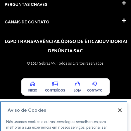
PERGUNTAS CHAVES​
CANAIS DE CONTATO
LGPD
TRANSPARÊNCIA
CÓDIGO DE ÉTICA
OUVIDORIA
DENÚNCIA
SAC
© 2024 Sebrae/PR. Todos os direitos reservados.
INICIO
CONTEÚDOS
LOJA
CONTATO
Aviso de Cookies
Nós usamos cookies e outras tecnologias semelhantes para
melhorar a sua experiência em nossos serviços, personalizar