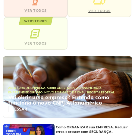
VER TODOS
VER TODOS
WEBSTORIES
VER TODOS
ABERTURA DE EMPRESA
,
ABRIR CNPJ
,
CNPJ ALFANUMÉRICO
,
EMPREENDEDORISMO
,
NOVO FORMATO DE CNPJ
,
RECEITA FEDERAL
Vai abrir uma empresa? Entenda como
funciona o novo CNPJ Alfanumérico
ACESSAR
Como ORGANIZAR sua EMPRESA. Reduzir
erros e crescer com SEGURANÇA.