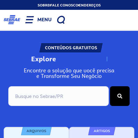
SOBRE
FALE CONOSCO
ENDEREÇOS
MENU
CONTEÚDOS GRATUITOS
Explore
N
o
s
s
o
s
A
Encontre a solução que você precisa
e Transforme Seu Negócio
ARQUIVOS
ARTIGOS