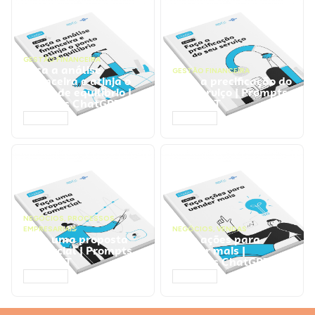
GESTÃO FINANCEIRA
Faça a análise
GESTÃO FINANCEIRA
financeira e atinja o
Faça a precificação do
ponto de equilíbrio |
seu serviço | Prompts
Prompts ChatGPT
ChatGPT
ACESSAR
ACESSAR
NEGÓCIOS
,
PROCESSOS
EMPRESARIAIS
NEGÓCIOS
,
VENDAS
Faça uma proposta
Faça ações para
comercial | Prompts
vender mais |
ChatGPT
Prompts ChatGPT
ACESSAR
ACESSAR