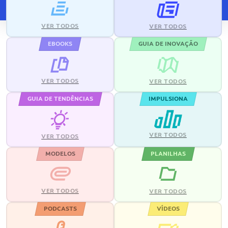
VER TODOS
VER TODOS
EBOOKS
GUIA DE INOVAÇÃO
VER TODOS
VER TODOS
GUIA DE TENDÊNCIAS
IMPULSIONA
VER TODOS
VER TODOS
MODELOS
PLANILHAS
VER TODOS
VER TODOS
PODCASTS
VÍDEOS