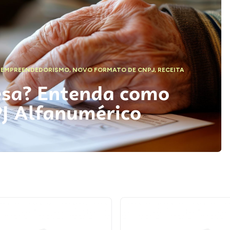
,
EMPREENDEDORISMO
,
NOVO FORMATO DE CNPJ
,
RECEITA
esa? Entenda como
PJ Alfanumérico