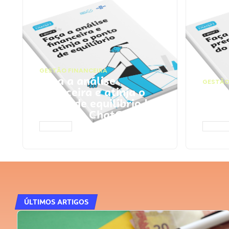
GESTÃO FINANCEIRA
Faça a análise
GESTÃO
financeira e atinja o
Faça
ponto de equilíbrio |
seu 
Prompts ChatGPT
Cha
ACESSAR
ACESS
ÚLTIMOS ARTIGOS