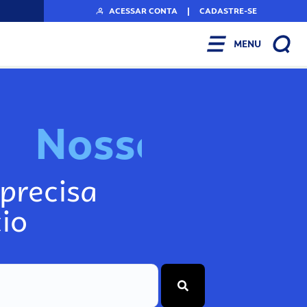
ACESSAR CONTA
|
CADASTRE-SE
MENU
N
o
s
s
o
s
I
n
f
o
g
precisa
io