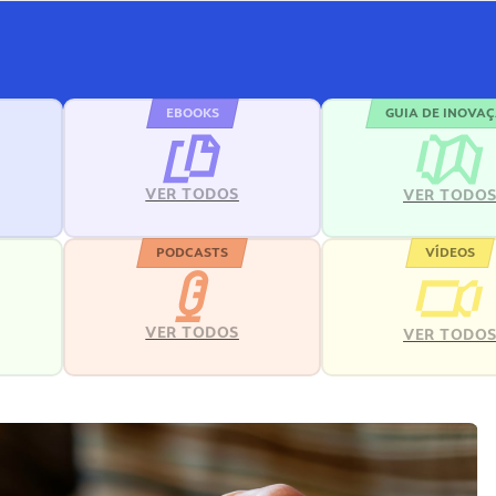
EBOOKS
GUIA DE INOVA
VER TODOS
VER TODO
PODCASTS
VÍDEOS
VER TODOS
VER TODO