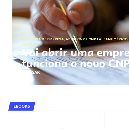
ABERTURA DE EMPRESA
,
ABRIR CNPJ
,
CNPJ ALFANUMÉRICO
FEDERAL
Vai abrir uma empr
funciona o novo CN
ACESSAR
EBOOKS