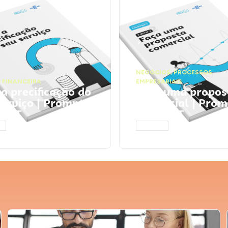
NEGÓCIOS
,
PROCESSOS
 FINANCEIRA
EMPRESARIAIS
 a precificação do
Faça uma propos
serviço | Prompts
comercial | Prom
tGPT
ChatGPT
AR
ACESSAR