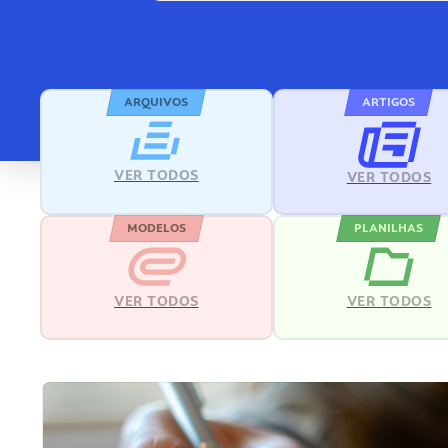
ARQUIVOS
ARTIGOS
VER TODOS
VER TODOS
MODELOS
PLANILHAS
VER TODOS
VER TODOS