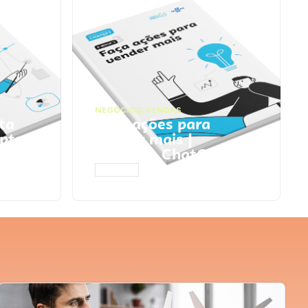
NEGÓCIOS
,
VENDAS
ta
Faça ações para
pts
vender mais |
Prompts ChatGPT
ACESSAR