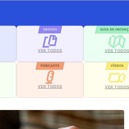
EBOOKS
GUIA DE INOVA
VER TODOS
VER TODO
PODCASTS
VÍDEOS
VER TODOS
VER TODO