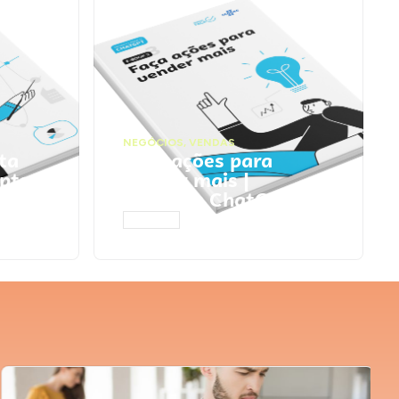
NEGÓCIOS
,
VENDAS
ta
Faça ações para
pts
vender mais |
Prompts ChatGPT
ACESSAR