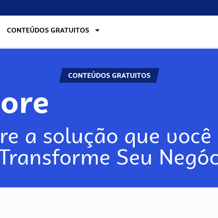
CONTEÚDOS GRATUITOS
CONTEÚDOS GRATUITOS
lore
re a solução que você 
 Transforme Seu Negóc