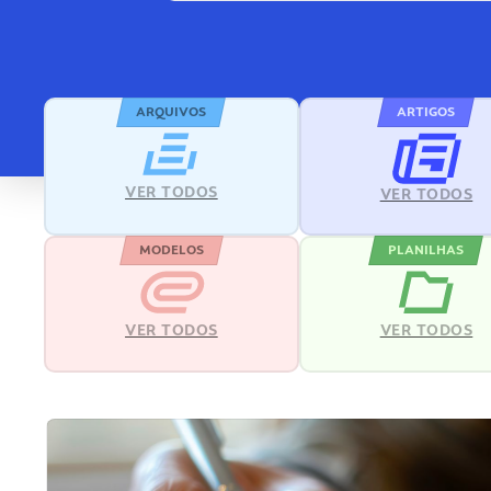
ARQUIVOS
ARTIGOS
VER TODOS
VER TODOS
MODELOS
PLANILHAS
VER TODOS
VER TODOS