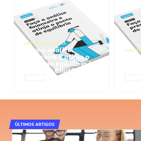
GESTÃO FINANCEIRA
Faça a análise
GESTÃO
financeira e atinja o
Faça
ponto de equilíbrio |
seu 
Prompts ChatGPT
Cha
ACESSAR
ACESS
ÚLTIMOS ARTIGOS