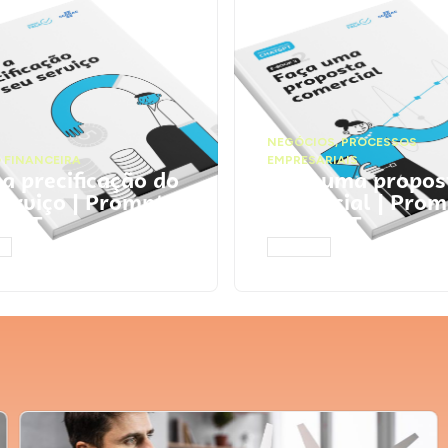
NEGÓCIOS
,
PROCESSOS
 FINANCEIRA
EMPRESARIAIS
 a precificação do
Faça uma propos
serviço | Prompts
comercial | Prom
tGPT
ChatGPT
AR
ACESSAR