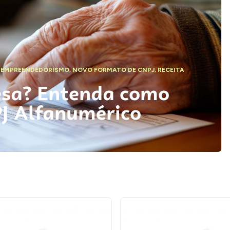
,
EMPREENDEDORISMO
,
NOVO FORMATO DE CNPJ
,
RECEITA
esa? Entenda como
PJ Alfanumérico