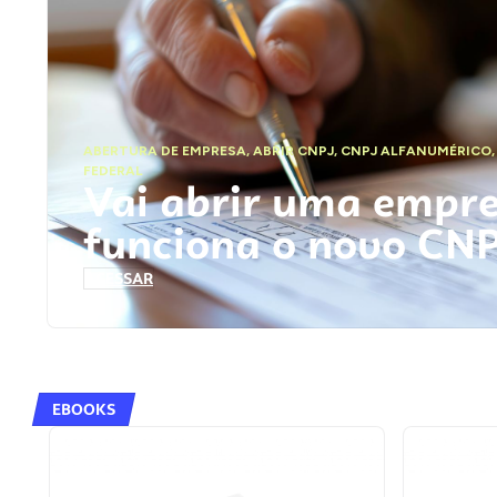
ABERTURA DE EMPRESA
,
ABRIR CNPJ
,
CNPJ ALFANUMÉRICO
FEDERAL
Vai abrir uma empr
funciona o novo CN
ACESSAR
EBOOKS