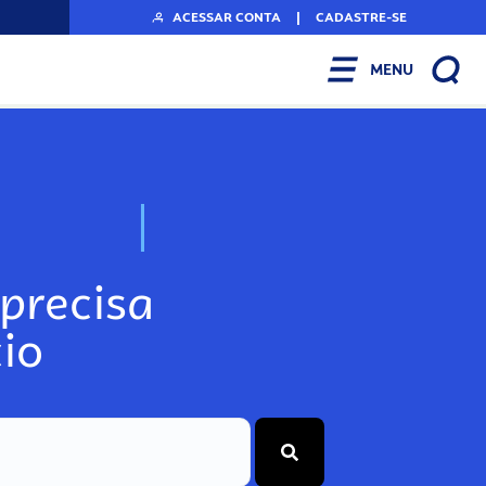
ACESSAR CONTA
|
CADASTRE-SE
MENU
N
o
s
s
o
s
A
r
precisa
io