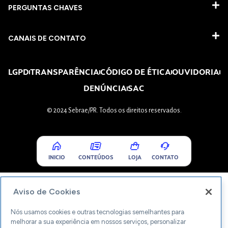
PERGUNTAS CHAVES​
CANAIS DE CONTATO
LGPD
TRANSPARÊNCIA
CÓDIGO DE ÉTICA
OUVIDORIA
DENÚNCIA
SAC
© 2024 Sebrae/PR. Todos os direitos reservados.
INICIO
CONTEÚDOS
LOJA
CONTATO
Aviso de Cookies
Nós usamos cookies e outras tecnologias semelhantes para
melhorar a sua experiência em nossos serviços, personalizar