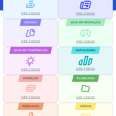
VER TODOS
VER TODOS
EBOOKS
GUIA DE INOVAÇÃO
VER TODOS
VER TODOS
GUIA DE TENDÊNCIAS
IMPULSIONA
VER TODOS
VER TODOS
MODELOS
PLANILHAS
VER TODOS
VER TODOS
PODCASTS
VÍDEOS