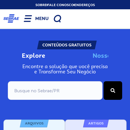
SOBRE
FALE CONOSCO
ENDEREÇOS
MENU
CONTEÚDOS GRATUITOS
Explore
N
o
s
s
o
s
A
n
Encontre a solução que você precisa
e Transforme Seu Negócio
ARQUIVOS
ARTIGOS