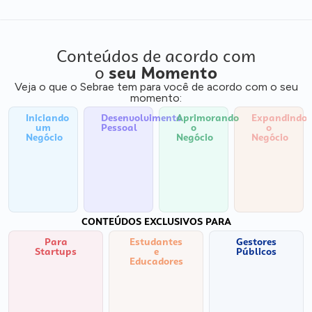
Conteúdos de acordo com
o
seu Momento
Veja o que o Sebrae tem para você de acordo com o seu
momento:
Iniciando
Desenvolvimento
Aprimorando
Expandindo
um
Pessoal
o
o
Negócio
Negócio
Negócio
CONTEÚDOS EXCLUSIVOS PARA
Para
Estudantes
Gestores
Startups
e
Públicos
Educadores