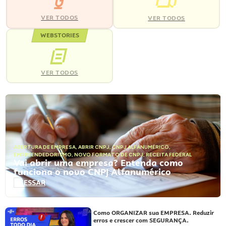
VER TODOS
VER TODOS
WEBSTORIES
VER TODOS
ABERTURA DE EMPRESA
,
ABRIR CNPJ
,
CNPJ ALFANUMÉRICO
,
EMPREENDEDORISMO
,
NOVO FORMATO DE CNPJ
,
RECEITA FEDERAL
Vai abrir uma empresa? Entenda como
funciona o novo CNPJ Alfanumérico
ACESSAR
Como ORGANIZAR sua EMPRESA. Reduzir
erros e crescer com SEGURANÇA.