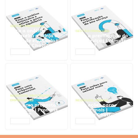
GESTÃO FINANCEIRA
Faça a análise
GESTÃO FINANCEIRA
financeira e atinja o
Faça a precificação do
ponto de equilíbrio |
seu serviço | Prompts
Prompts ChatGPT
ChatGPT
ACESSAR
ACESSAR
NEGÓCIOS
,
PROCESSOS
EMPRESARIAIS
NEGÓCIOS
,
VENDAS
Faça uma proposta
Faça ações para
comercial | Prompts
vender mais |
ChatGPT
Prompts ChatGPT
ACESSAR
ACESSAR