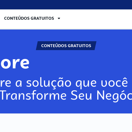
CONTEÚDOS GRATUITOS
CONTEÚDOS GRATUITOS
lore
re a solução que você 
 Transforme Seu Negóc