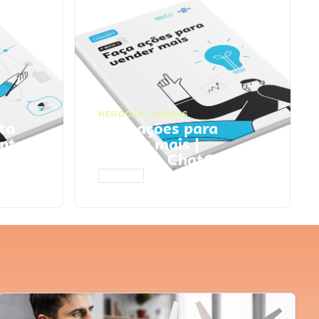
NEGÓCIOS
,
VENDAS
ta
Faça ações para
pts
vender mais |
Prompts ChatGPT
ACESSAR