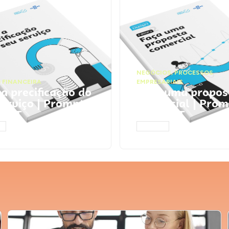
NEGÓCIOS
,
PROCESSOS
 FINANCEIRA
EMPRESARIAIS
 a precificação do
Faça uma propos
serviço | Prompts
comercial | Prom
tGPT
ChatGPT
AR
ACESSAR