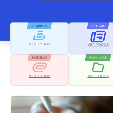
ARQUIVOS
ARTIGOS
VER TODOS
VER TODOS
MODELOS
PLANILHAS
VER TODOS
VER TODOS