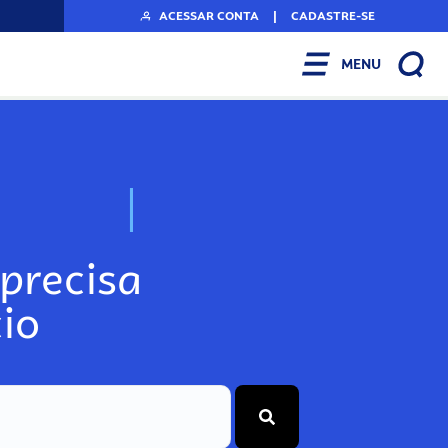
ACESSAR CONTA
|
CADASTRE-SE
MENU
N
o
s
s
o
s
A
r
precisa
io