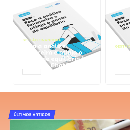
GESTÃO FINANCEIRA
Faça a análise
GESTÃO
financeira e atinja o
Faça
ponto de equilíbrio |
seu 
Prompts ChatGPT
Cha
ACESSAR
ACESS
ÚLTIMOS ARTIGOS