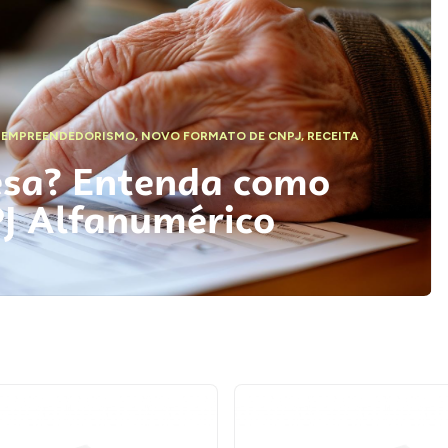
,
EMPREENDEDORISMO
,
NOVO FORMATO DE CNPJ
,
RECEITA
esa? Entenda como
PJ Alfanumérico