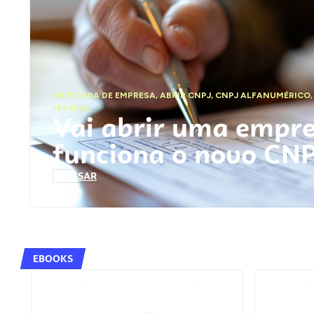
ABERTURA DE EMPRESA
,
ABRIR CNPJ
,
CNPJ ALFANUMÉRICO
FEDERAL
Vai abrir uma empr
funciona o novo CN
ACESSAR
EBOOKS