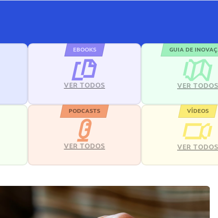
EBOOKS
GUIA DE INOVA
VER TODOS
VER TODO
PODCASTS
VÍDEOS
VER TODOS
VER TODO