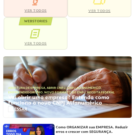
VER TODOS
VER TODOS
WEBSTORIES
VER TODOS
ABERTURA DE EMPRESA
,
ABRIR CNPJ
,
CNPJ ALFANUMÉRICO
,
EMPREENDEDORISMO
,
NOVO FORMATO DE CNPJ
,
RECEITA FEDERAL
Vai abrir uma empresa? Entenda como
funciona o novo CNPJ Alfanumérico
ACESSAR
Como ORGANIZAR sua EMPRESA. Reduzir
erros e crescer com SEGURANÇA.