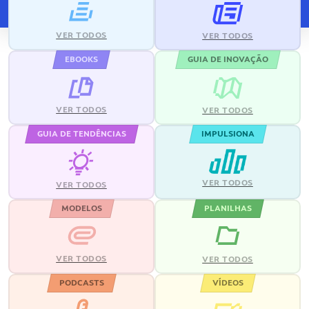
VER TODOS
VER TODOS
EBOOKS
GUIA DE INOVAÇÃO
VER TODOS
VER TODOS
GUIA DE TENDÊNCIAS
IMPULSIONA
VER TODOS
VER TODOS
MODELOS
PLANILHAS
VER TODOS
VER TODOS
PODCASTS
VÍDEOS