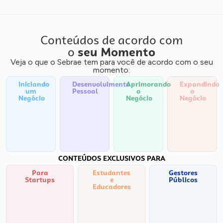
Conteúdos de acordo com
o
seu Momento
Veja o que o Sebrae tem para você de acordo com o seu
momento:
Iniciando
Desenvolvimento
Aprimorando
Expandindo
um
Pessoal
o
o
Negócio
Negócio
Negócio
CONTEÚDOS EXCLUSIVOS PARA
Para
Estudantes
Gestores
Startups
e
Públicos
Educadores