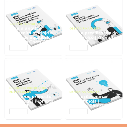
GESTÃO FINANCEIRA
Faça a análise
GESTÃO FINANCEIRA
financeira e atinja o
Faça a precificação do
ponto de equilíbrio |
seu serviço | Prompts
Prompts ChatGPT
ChatGPT
ACESSAR
ACESSAR
NEGÓCIOS
,
PROCESSOS
EMPRESARIAIS
NEGÓCIOS
,
VENDAS
Faça uma proposta
Faça ações para
comercial | Prompts
vender mais |
ChatGPT
Prompts ChatGPT
ACESSAR
ACESSAR