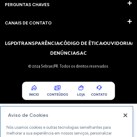
PERGUNTAS CHAVES​
CANAIS DE CONTATO
LGPD
TRANSPARÊNCIA
CÓDIGO DE ÉTICA
OUVIDORIA
DENÚNCIA
SAC
© 2024 Sebrae/PR. Todos os direitos reservados.
INICIO
CONTEÚDOS
LOJA
CONTATO
Aviso de Cookies
Nós usamos cookies e outras tecnologias semelhantes para
melhorar a sua experiência em nossos serviços, personalizar