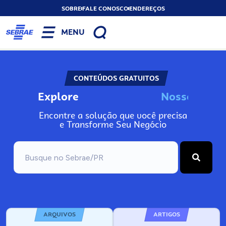
SOBRE
FALE CONOSCO
ENDEREÇOS
MENU
CONTEÚDOS GRATUITOS
Explore
N
o
s
s
o
s
I
n
f
Encontre a solução que você precisa
e Transforme Seu Negócio
ARQUIVOS
ARTIGOS