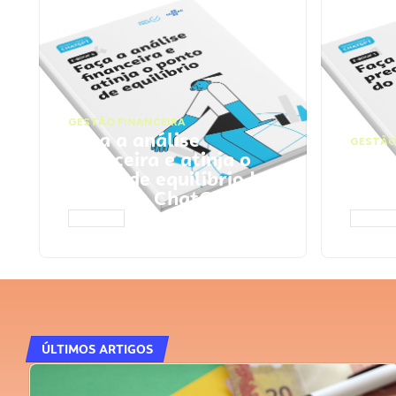
GESTÃO FINANCEIRA
Faça a análise
GESTÃO
financeira e atinja o
Faça
ponto de equilíbrio |
seu 
Prompts ChatGPT
Cha
ACESSAR
ACESS
ÚLTIMOS ARTIGOS