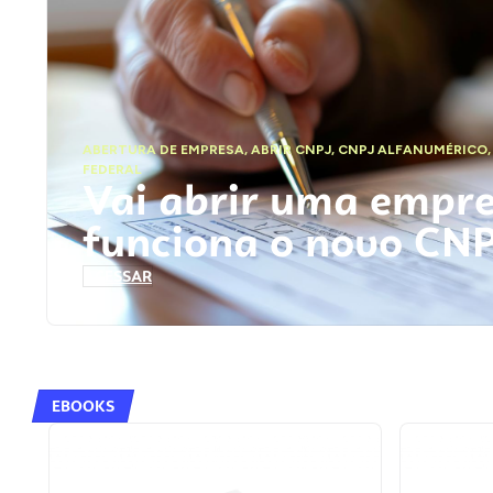
ABERTURA DE EMPRESA
,
ABRIR CNPJ
,
CNPJ ALFANUMÉRICO
FEDERAL
Vai abrir uma empr
funciona o novo CN
ACESSAR
EBOOKS