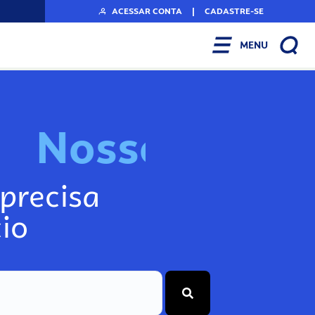
ACESSAR CONTA
|
CADASTRE-SE
MENU
N
o
s
s
o
s
I
n
f
o
g
precisa
io