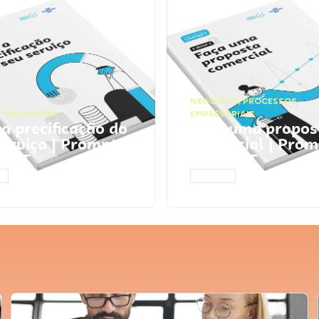
NEGÓCIOS
,
PROCESSOS
 FINANCEIRA
EMPRESARIAIS
 a precificação do
Faça uma propos
serviço | Prompts
comercial | Prom
tGPT
ChatGPT
AR
ACESSAR