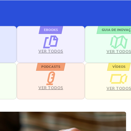
EBOOKS
GUIA DE INOVA
VER TODOS
VER TODO
PODCASTS
VÍDEOS
VER TODOS
VER TODO