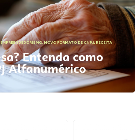
,
EMPREENDEDORISMO
,
NOVO FORMATO DE CNPJ
,
RECEITA
esa? Entenda como
PJ Alfanumérico