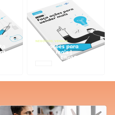
NEGÓCIOS
,
VENDAS
ta
Faça ações para
pts
vender mais |
Prompts ChatGPT
ACESSAR