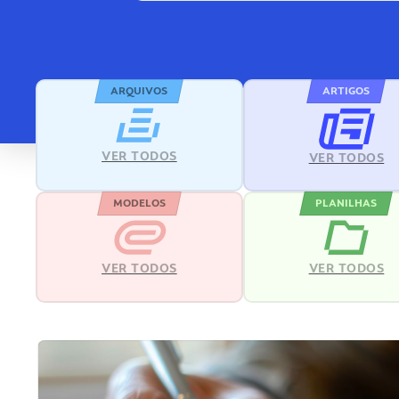
ARQUIVOS
ARTIGOS
VER TODOS
VER TODOS
MODELOS
PLANILHAS
VER TODOS
VER TODOS