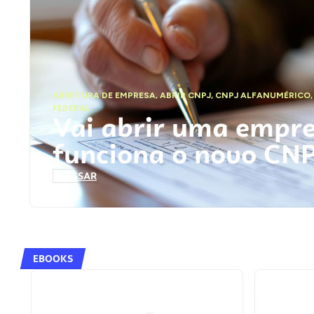
ABERTURA DE EMPRESA
,
ABRIR CNPJ
,
CNPJ ALFANUMÉRICO
FEDERAL
Vai abrir uma empr
funciona o novo CN
ACESSAR
EBOOKS