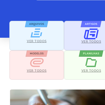
ARQUIVOS
ARTIGOS
VER TODOS
VER TODOS
MODELOS
PLANILHAS
VER TODOS
VER TODOS