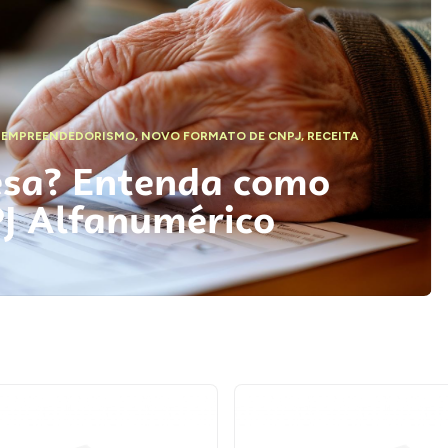
,
EMPREENDEDORISMO
,
NOVO FORMATO DE CNPJ
,
RECEITA
esa? Entenda como
PJ Alfanumérico