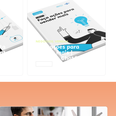
NEGÓCIOS
,
VENDAS
ta
Faça ações para
pts
vender mais |
Prompts ChatGPT
ACESSAR