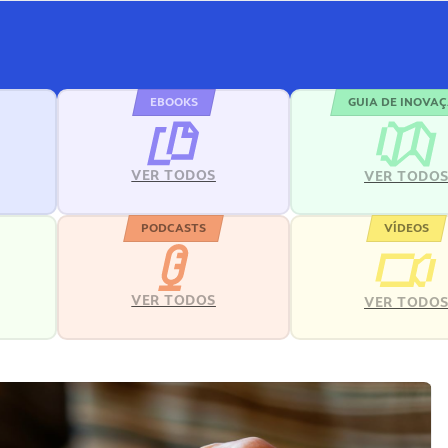
EBOOKS
GUIA DE INOVA
VER TODOS
VER TODO
PODCASTS
VÍDEOS
VER TODOS
VER TODO