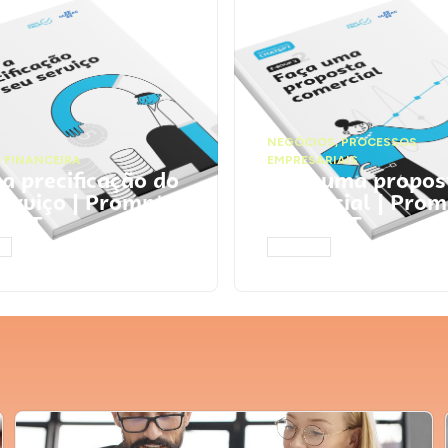
NEGÓCIOS
,
PROCESSOS
 FINANCEIRA
EMPRESARIAIS
 a precificação do
Faça uma propos
serviço | Prompts
comercial | Prom
tGPT
ChatGPT
AR
ACESSAR