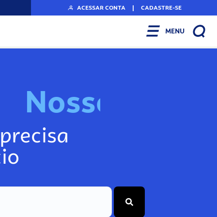
ACESSAR CONTA
|
CADASTRE-SE
MENU
N
o
s
s
o
s
I
n
f
o
g
precisa
io