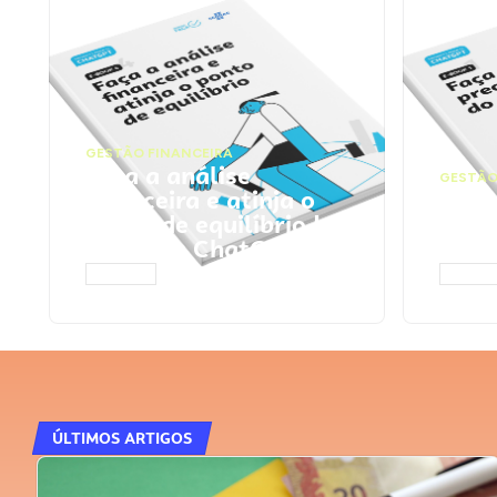
GESTÃO FINANCEIRA
Faça a análise
GESTÃO
financeira e atinja o
Faça
ponto de equilíbrio |
seu 
Prompts ChatGPT
Cha
ACESSAR
ACESS
ÚLTIMOS ARTIGOS