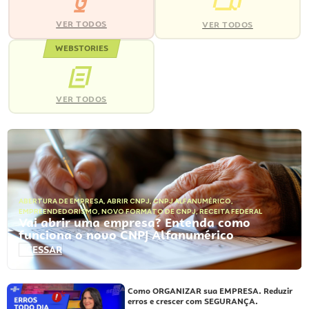
VER TODOS
VER TODOS
WEBSTORIES
VER TODOS
ABERTURA DE EMPRESA
,
ABRIR CNPJ
,
CNPJ ALFANUMÉRICO
,
EMPREENDEDORISMO
,
NOVO FORMATO DE CNPJ
,
RECEITA FEDERAL
Vai abrir uma empresa? Entenda como
funciona o novo CNPJ Alfanumérico
ACESSAR
Como ORGANIZAR sua EMPRESA. Reduzir
erros e crescer com SEGURANÇA.