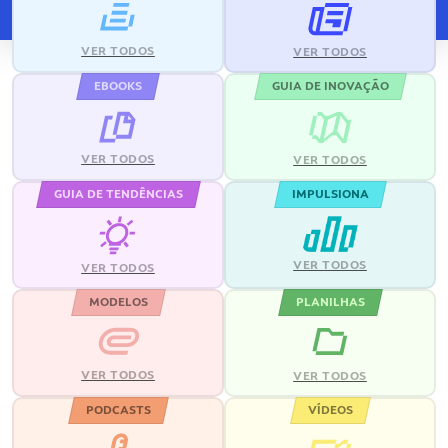
VER TODOS
VER TODOS
EBOOKS
GUIA DE INOVAÇÃO
VER TODOS
VER TODOS
GUIA DE TENDÊNCIAS
IMPULSIONA
VER TODOS
VER TODOS
MODELOS
PLANILHAS
VER TODOS
VER TODOS
PODCASTS
VÍDEOS