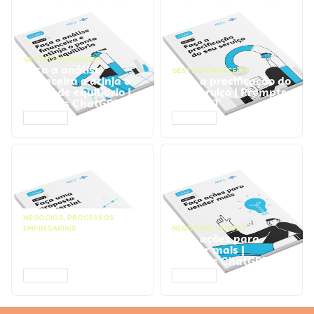
GESTÃO FINANCEIRA
Faça a análise
GESTÃO FINANCEIRA
financeira e atinja o
Faça a precificação do
ponto de equilíbrio |
seu serviço | Prompts
Prompts ChatGPT
ChatGPT
ACESSAR
ACESSAR
NEGÓCIOS
,
PROCESSOS
EMPRESARIAIS
NEGÓCIOS
,
VENDAS
Faça uma proposta
Faça ações para
comercial | Prompts
vender mais |
ChatGPT
Prompts ChatGPT
ACESSAR
ACESSAR