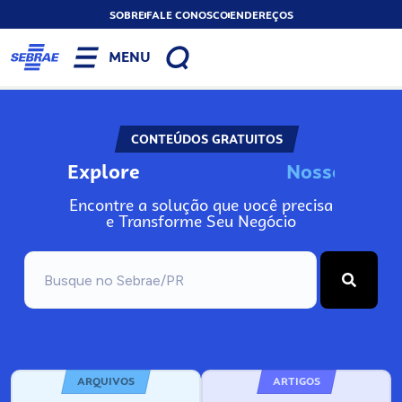
SOBRE
FALE CONOSCO
ENDEREÇOS
MENU
CONTEÚDOS GRATUITOS
Explore
N
o
s
s
o
s
I
n
Encontre a solução que você precisa
e Transforme Seu Negócio
ARQUIVOS
ARTIGOS