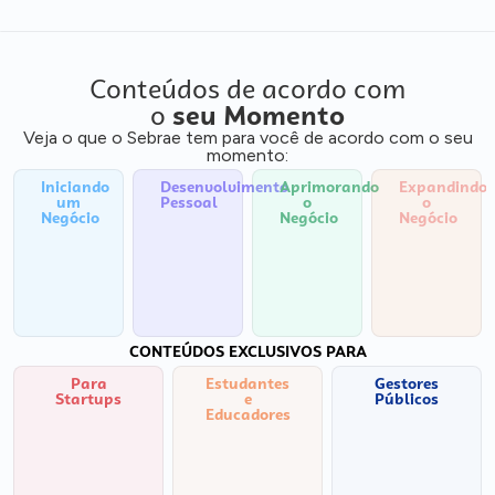
Conteúdos de acordo com
o
seu Momento
Veja o que o Sebrae tem para você de acordo com o seu
momento:
Iniciando
Desenvolvimento
Aprimorando
Expandindo
um
Pessoal
o
o
Negócio
Negócio
Negócio
CONTEÚDOS EXCLUSIVOS PARA
Para
Estudantes
Gestores
Startups
e
Públicos
Educadores