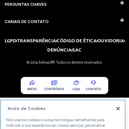
PERGUNTAS CHAVES​
CANAIS DE CONTATO
LGPD
TRANSPARÊNCIA
CÓDIGO DE ÉTICA
OUVIDORIA
DENÚNCIA
SAC
© 2024 Sebrae/PR. Todos os direitos reservados.
INICIO
CONTEÚDOS
LOJA
CONTATO
Aviso de Cookies
Nós usamos cookies e outras tecnologias semelhantes para
melhorar a sua experiência em nossos serviços, personalizar