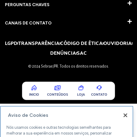
PERGUNTAS CHAVES​
CANAIS DE CONTATO
LGPD
TRANSPARÊNCIA
CÓDIGO DE ÉTICA
OUVIDORIA
DENÚNCIA
SAC
© 2024 Sebrae/PR. Todos os direitos reservados.
INICIO
CONTEÚDOS
LOJA
CONTATO
Aviso de Cookies
Nós usamos cookies e outras tecnologias semelhantes para
melhorar a sua experiência em nossos serviços, personalizar