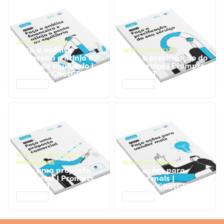
GESTÃO FINANCEIRA
Faça a análise
GESTÃO FINANCEIRA
financeira e atinja o
Faça a precificação do
ponto de equilíbrio |
seu serviço | Prompts
Prompts ChatGPT
ChatGPT
ACESSAR
ACESSAR
NEGÓCIOS
,
PROCESSOS
EMPRESARIAIS
NEGÓCIOS
,
VENDAS
Faça uma proposta
Faça ações para
comercial | Prompts
vender mais |
ChatGPT
Prompts ChatGPT
ACESSAR
ACESSAR