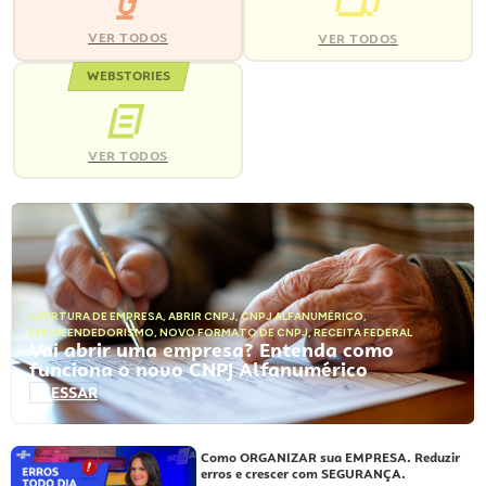
VER TODOS
VER TODOS
WEBSTORIES
VER TODOS
ABERTURA DE EMPRESA
,
ABRIR CNPJ
,
CNPJ ALFANUMÉRICO
,
EMPREENDEDORISMO
,
NOVO FORMATO DE CNPJ
,
RECEITA FEDERAL
Vai abrir uma empresa? Entenda como
funciona o novo CNPJ Alfanumérico
ACESSAR
Como ORGANIZAR sua EMPRESA. Reduzir
erros e crescer com SEGURANÇA.