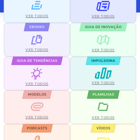
VER TODOS
VER TODOS
EBOOKS
GUIA DE INOVAÇÃO
VER TODOS
VER TODOS
GUIA DE TENDÊNCIAS
IMPULSIONA
VER TODOS
VER TODOS
MODELOS
PLANILHAS
VER TODOS
VER TODOS
PODCASTS
VÍDEOS