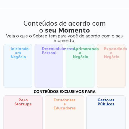
Conteúdos de acordo com
o
seu Momento
Veja o que o Sebrae tem para você de acordo com o seu
momento:
Iniciando
Desenvolvimento
Aprimorando
Expandindo
um
Pessoal
o
o
Negócio
Negócio
Negócio
CONTEÚDOS EXCLUSIVOS PARA
Para
Estudantes
Gestores
Startups
e
Públicos
Educadores