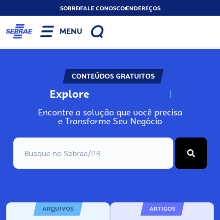
SOBRE
FALE CONOSCO
ENDEREÇOS
MENU
CONTEÚDOS GRATUITOS
Explore
N
o
s
s
o
s
A
Encontre a solução que você precisa
e Transforme Seu Negócio
ARQUIVOS
ARTIGOS