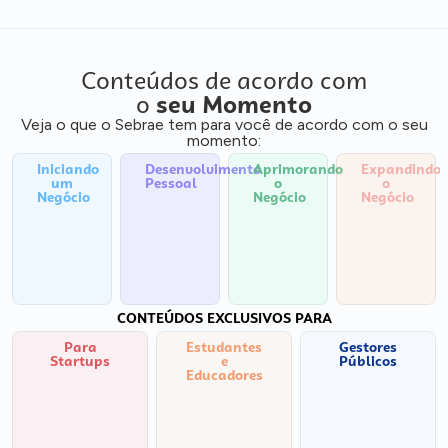
Conteúdos de acordo com
o
seu Momento
Veja o que o Sebrae tem para você de acordo com o seu
momento:
Iniciando
Desenvolvimento
Aprimorando
Expandindo
um
Pessoal
o
o
Negócio
Negócio
Negócio
CONTEÚDOS EXCLUSIVOS PARA
Para
Estudantes
Gestores
Startups
e
Públicos
Educadores