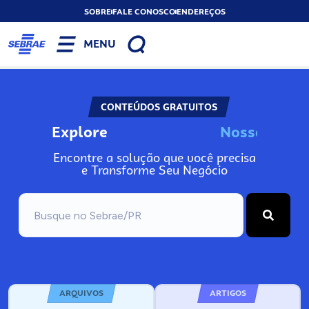
SOBRE
FALE CONOSCO
ENDEREÇOS
MENU
CONTEÚDOS GRATUITOS
Explore
N
o
s
s
o
s
I
n
f
o
Encontre a solução que você precisa
e Transforme Seu Negócio
ARQUIVOS
ARTIGOS