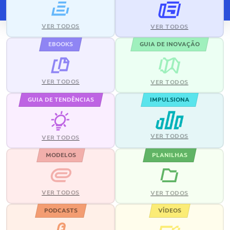
VER TODOS
VER TODOS
EBOOKS
GUIA DE INOVAÇÃO
VER TODOS
VER TODOS
GUIA DE TENDÊNCIAS
IMPULSIONA
VER TODOS
VER TODOS
MODELOS
PLANILHAS
VER TODOS
VER TODOS
PODCASTS
VÍDEOS