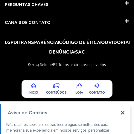
PERGUNTAS CHAVES​
CANAIS DE CONTATO
LGPD
TRANSPARÊNCIA
CÓDIGO DE ÉTICA
OUVIDORIA
DENÚNCIA
SAC
© 2024 Sebrae/PR. Todos os direitos reservados.
INICIO
CONTEÚDOS
LOJA
CONTATO
Aviso de Cookies
Nós usamos cookies e outras tecnologias semelhantes para
melhorar a sua experiência em nossos serviços, personalizar