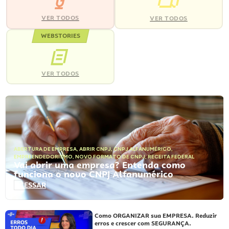
VER TODOS
VER TODOS
WEBSTORIES
VER TODOS
ABERTURA DE EMPRESA
,
ABRIR CNPJ
,
CNPJ ALFANUMÉRICO
,
EMPREENDEDORISMO
,
NOVO FORMATO DE CNPJ
,
RECEITA FEDERAL
Vai abrir uma empresa? Entenda como
funciona o novo CNPJ Alfanumérico
ACESSAR
Como ORGANIZAR sua EMPRESA. Reduzir
erros e crescer com SEGURANÇA.