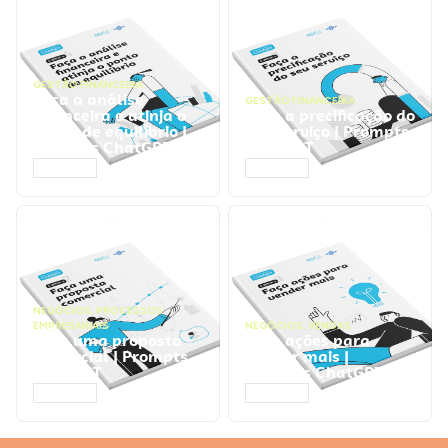
GESTÃO FINANCEIRA
Faça a análise
GESTÃO FINANCEIRA
financeira e atinja o
Faça a precificação do
ponto de equilíbrio |
seu serviço | Prompts
Prompts ChatGPT
ChatGPT
ACESSAR
ACESSAR
NEGÓCIOS
,
PROCESSOS
EMPRESARIAIS
NEGÓCIOS
,
VENDAS
Faça uma proposta
Faça ações para
comercial | Prompts
vender mais |
ChatGPT
Prompts ChatGPT
ACESSAR
ACESSAR