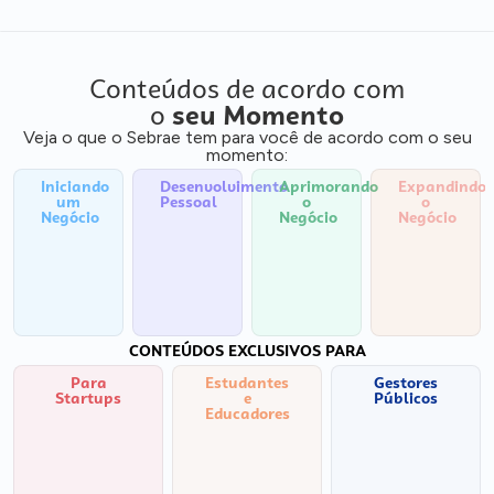
Conteúdos de acordo com
o
seu Momento
Veja o que o Sebrae tem para você de acordo com o seu
momento:
Iniciando
Desenvolvimento
Aprimorando
Expandindo
um
Pessoal
o
o
Negócio
Negócio
Negócio
CONTEÚDOS EXCLUSIVOS PARA
Para
Estudantes
Gestores
Startups
e
Públicos
Educadores