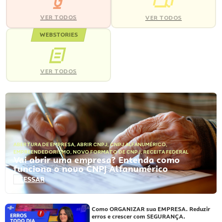
VER TODOS
VER TODOS
WEBSTORIES
VER TODOS
ABERTURA DE EMPRESA
,
ABRIR CNPJ
,
CNPJ ALFANUMÉRICO
,
EMPREENDEDORISMO
,
NOVO FORMATO DE CNPJ
,
RECEITA FEDERAL
Vai abrir uma empresa? Entenda como
funciona o novo CNPJ Alfanumérico
ACESSAR
Como ORGANIZAR sua EMPRESA. Reduzir
erros e crescer com SEGURANÇA.