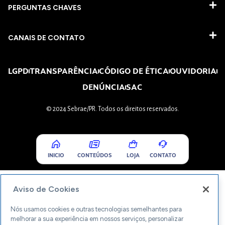
PERGUNTAS CHAVES​
CANAIS DE CONTATO
LGPD
TRANSPARÊNCIA
CÓDIGO DE ÉTICA
OUVIDORIA
DENÚNCIA
SAC
© 2024 Sebrae/PR. Todos os direitos reservados.
INICIO
CONTEÚDOS
LOJA
CONTATO
Aviso de Cookies
Nós usamos cookies e outras tecnologias semelhantes para
melhorar a sua experiência em nossos serviços, personalizar