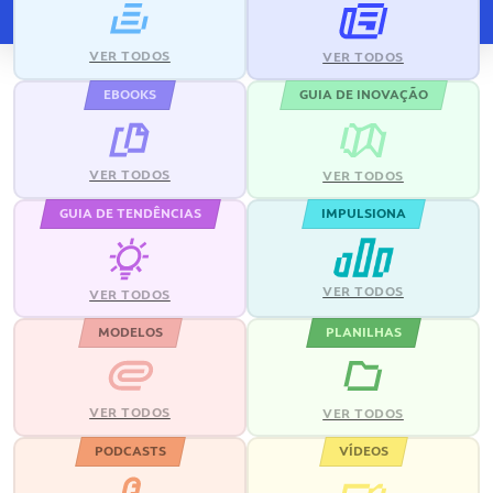
VER TODOS
VER TODOS
EBOOKS
GUIA DE INOVAÇÃO
VER TODOS
VER TODOS
GUIA DE TENDÊNCIAS
IMPULSIONA
VER TODOS
VER TODOS
MODELOS
PLANILHAS
VER TODOS
VER TODOS
PODCASTS
VÍDEOS