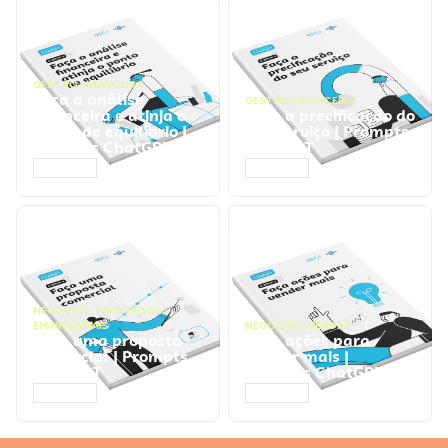
GESTÃO FINANCEIRA
Faça a análise
GESTÃO FINANCEIRA
financeira e atinja o
Faça a precificação do
ponto de equilíbrio |
seu serviço | Prompts
Prompts ChatGPT
ChatGPT
ACESSAR
ACESSAR
NEGÓCIOS
,
PROCESSOS
EMPRESARIAIS
NEGÓCIOS
,
VENDAS
Faça uma proposta
Faça ações para
comercial | Prompts
vender mais |
ChatGPT
Prompts ChatGPT
ACESSAR
ACESSAR