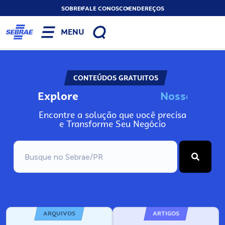
SOBRE
FALE CONOSCO
ENDEREÇOS
MENU
CONTEÚDOS GRATUITOS
Explore
N
o
s
s
o
s
I
n
f
o
Encontre a solução que você precisa
e Transforme Seu Negócio
ARQUIVOS
ARTIGOS