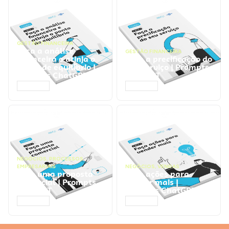
GESTÃO FINANCEIRA
Faça a análise
GESTÃO FINANCEIRA
financeira e atinja o
Faça a precificação do
ponto de equilíbrio |
seu serviço | Prompts
Prompts ChatGPT
ChatGPT
ACESSAR
ACESSAR
NEGÓCIOS
,
PROCESSOS
EMPRESARIAIS
NEGÓCIOS
,
VENDAS
Faça uma proposta
Faça ações para
comercial | Prompts
vender mais |
ChatGPT
Prompts ChatGPT
ACESSAR
ACESSAR