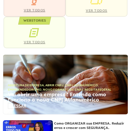
VER TODOS
VER TODOS
WEBSTORIES
VER TODOS
ABERTURA DE EMPRESA
,
ABRIR CNPJ
,
CNPJ ALFANUMÉRICO
,
EMPREENDEDORISMO
,
NOVO FORMATO DE CNPJ
,
RECEITA FEDERAL
Vai abrir uma empresa? Entenda como
funciona o novo CNPJ Alfanumérico
ACESSAR
Como ORGANIZAR sua EMPRESA. Reduzir
erros e crescer com SEGURANÇA.