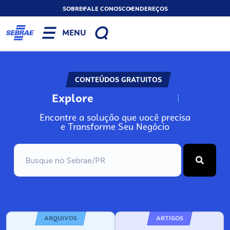
SOBRE
FALE CONOSCO
ENDEREÇOS
MENU
CONTEÚDOS GRATUITOS
Explore
N
o
s
s
o
s
A
Encontre a solução que você precisa
e Transforme Seu Negócio
ARQUIVOS
ARTIGOS