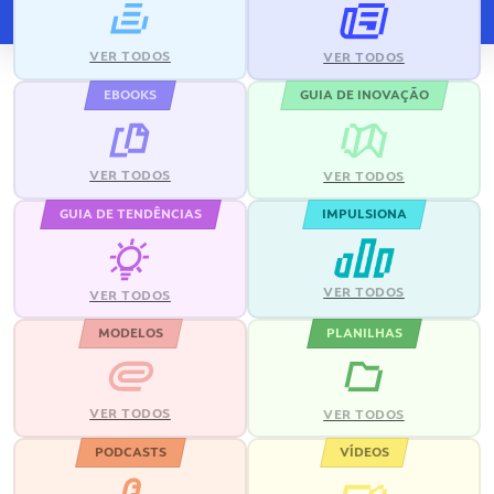
VER TODOS
VER TODOS
EBOOKS
GUIA DE INOVAÇÃO
VER TODOS
VER TODOS
GUIA DE TENDÊNCIAS
IMPULSIONA
VER TODOS
VER TODOS
MODELOS
PLANILHAS
VER TODOS
VER TODOS
PODCASTS
VÍDEOS