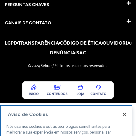
PERGUNTAS CHAVES​
CANAIS DE CONTATO
LGPD
TRANSPARÊNCIA
CÓDIGO DE ÉTICA
OUVIDORIA
DENÚNCIA
SAC
© 2024 Sebrae/PR. Todos os direitos reservados.
INICIO
CONTEÚDOS
LOJA
CONTATO
Aviso de Cookies
Nós usamos cookies e outras tecnologias semelhantes para
melhorar a sua experiência em nossos serviços, personalizar