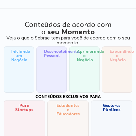
Conteúdos de acordo com
o
seu Momento
Veja o que o Sebrae tem para você de acordo com o seu
momento:
Iniciando
Desenvolvimento
Aprimorando
Expandindo
um
Pessoal
o
o
Negócio
Negócio
Negócio
CONTEÚDOS EXCLUSIVOS PARA
Para
Estudantes
Gestores
Startups
e
Públicos
Educadores