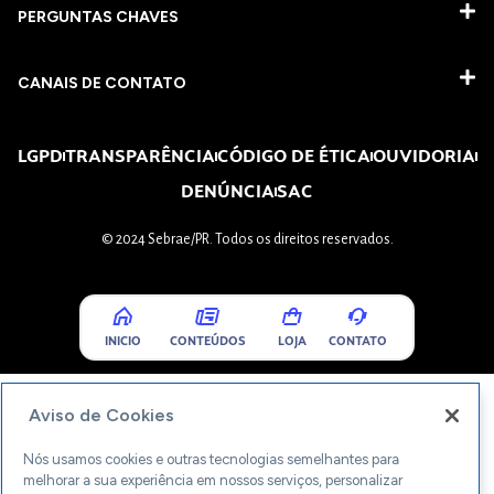
PERGUNTAS CHAVES​
CANAIS DE CONTATO
LGPD
TRANSPARÊNCIA
CÓDIGO DE ÉTICA
OUVIDORIA
DENÚNCIA
SAC
© 2024 Sebrae/PR. Todos os direitos reservados.
INICIO
CONTEÚDOS
LOJA
CONTATO
Aviso de Cookies
Nós usamos cookies e outras tecnologias semelhantes para
melhorar a sua experiência em nossos serviços, personalizar