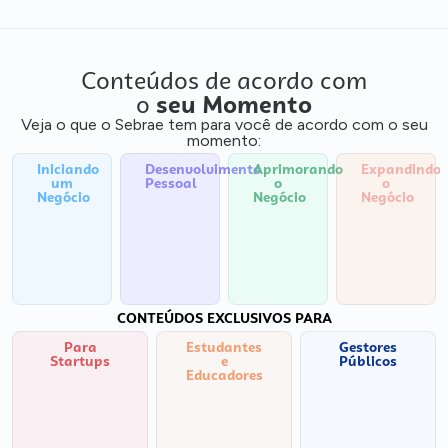
Conteúdos de acordo com
o
seu Momento
Veja o que o Sebrae tem para você de acordo com o seu
momento:
Iniciando
Desenvolvimento
Aprimorando
Expandindo
um
Pessoal
o
o
Negócio
Negócio
Negócio
CONTEÚDOS EXCLUSIVOS PARA
Para
Estudantes
Gestores
Startups
e
Públicos
Educadores