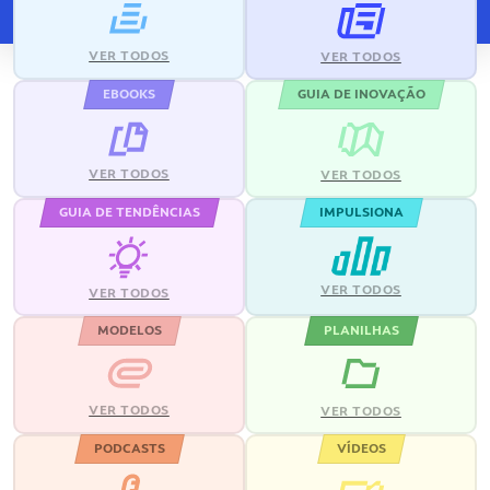
VER TODOS
VER TODOS
EBOOKS
GUIA DE INOVAÇÃO
VER TODOS
VER TODOS
GUIA DE TENDÊNCIAS
IMPULSIONA
VER TODOS
VER TODOS
MODELOS
PLANILHAS
VER TODOS
VER TODOS
PODCASTS
VÍDEOS