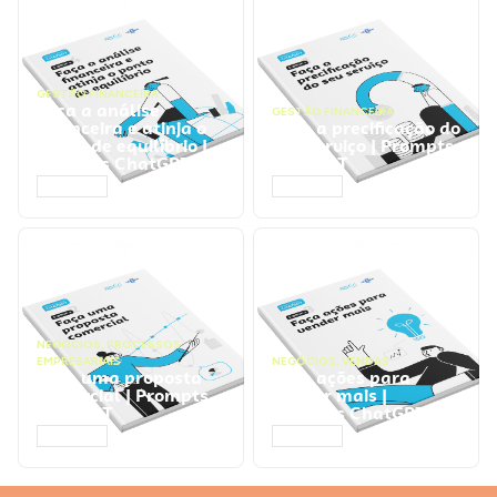
GESTÃO FINANCEIRA
Faça a análise
GESTÃO FINANCEIRA
financeira e atinja o
Faça a precificação do
ponto de equilíbrio |
seu serviço | Prompts
Prompts ChatGPT
ChatGPT
ACESSAR
ACESSAR
NEGÓCIOS
,
PROCESSOS
EMPRESARIAIS
NEGÓCIOS
,
VENDAS
Faça uma proposta
Faça ações para
comercial | Prompts
vender mais |
ChatGPT
Prompts ChatGPT
ACESSAR
ACESSAR