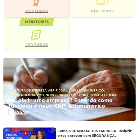
VER TODOS
VER TODOS
WEBSTORIES
VER TODOS
ABERTURA DE EMPRESA
,
ABRIR CNPJ
,
CNPJ ALFANUMÉRICO
,
EMPREENDEDORISMO
,
NOVO FORMATO DE CNPJ
,
RECEITA FEDERAL
Vai abrir uma empresa? Entenda como
funciona o novo CNPJ Alfanumérico
ACESSAR
Como ORGANIZAR sua EMPRESA. Reduzir
erros e crescer com SEGURANÇA.