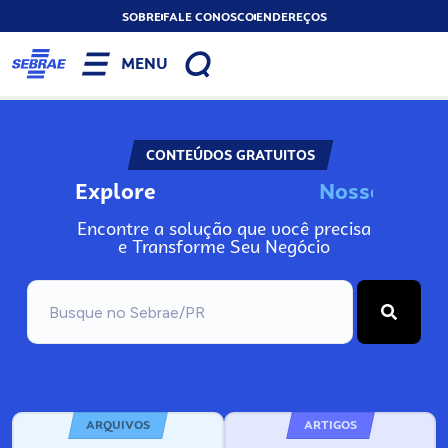
SOBRE
FALE CONOSCO
ENDEREÇOS
MENU
CONTEÚDOS GRATUITOS
Explore
N
o
s
s
o
s
I
n
f
o
Encontre a solução que você precisa
e Transforme Seu Negócio
ARQUIVOS
ARTIGOS