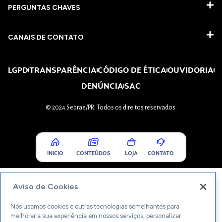
PERGUNTAS CHAVES​
CANAIS DE CONTATO
LGPD
TRANSPARÊNCIA
CÓDIGO DE ÉTICA
OUVIDORIA
DENÚNCIA
SAC
© 2024 Sebrae/PR. Todos os direitos reservados.
INICIO
CONTEÚDOS
LOJA
CONTATO
Aviso de Cookies
Nós usamos cookies e outras tecnologias semelhantes para
melhorar a sua experiência em nossos serviços, personalizar