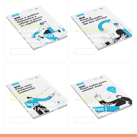
GESTÃO FINANCEIRA
Faça a análise
GESTÃO FINANCEIRA
financeira e atinja o
Faça a precificação do
ponto de equilíbrio |
seu serviço | Prompts
Prompts ChatGPT
ChatGPT
ACESSAR
ACESSAR
NEGÓCIOS
,
PROCESSOS
EMPRESARIAIS
NEGÓCIOS
,
VENDAS
Faça uma proposta
Faça ações para
comercial | Prompts
vender mais |
ChatGPT
Prompts ChatGPT
ACESSAR
ACESSAR