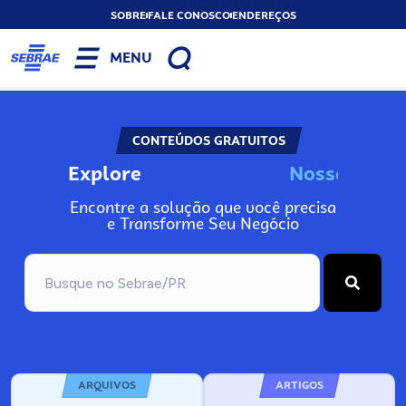
SOBRE
FALE CONOSCO
ENDEREÇOS
MENU
CONTEÚDOS GRATUITOS
Explore
N
o
s
s
o
s
I
n
f
o
Encontre a solução que você precisa
e Transforme Seu Negócio
ARQUIVOS
ARTIGOS