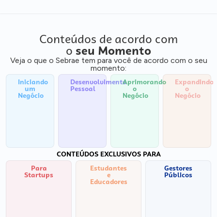
Conteúdos de acordo com
o
seu Momento
Veja o que o Sebrae tem para você de acordo com o seu
momento:
Iniciando
Desenvolvimento
Aprimorando
Expandindo
um
Pessoal
o
o
Negócio
Negócio
Negócio
CONTEÚDOS EXCLUSIVOS PARA
Para
Estudantes
Gestores
Startups
e
Públicos
Educadores