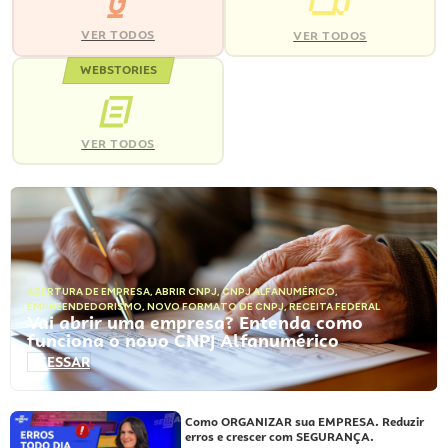
VER TODOS
VER TODOS
WEBSTORIES
VER TODOS
ABERTURA DE EMPRESA
,
ABRIR CNPJ
,
CNPJ ALFANUMÉRICO
,
EMPREENDEDORISMO
,
NOVO FORMATO DE CNPJ
,
RECEITA FEDERAL
Vai abrir uma empresa? Entenda como
funciona o novo CNPJ Alfanumérico
ACESSAR
Como ORGANIZAR sua EMPRESA. Reduzir
erros e crescer com SEGURANÇA.