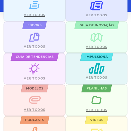
VER TODOS
VER TODOS
EBOOKS
GUIA DE INOVAÇÃO
VER TODOS
VER TODOS
GUIA DE TENDÊNCIAS
IMPULSIONA
VER TODOS
VER TODOS
MODELOS
PLANILHAS
VER TODOS
VER TODOS
PODCASTS
VÍDEOS