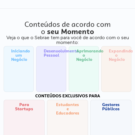
Conteúdos de acordo com
o
seu Momento
Veja o que o Sebrae tem para você de acordo com o seu
momento:
Iniciando
Desenvolvimento
Aprimorando
Expandindo
um
Pessoal
o
o
Negócio
Negócio
Negócio
CONTEÚDOS EXCLUSIVOS PARA
Para
Estudantes
Gestores
Startups
e
Públicos
Educadores