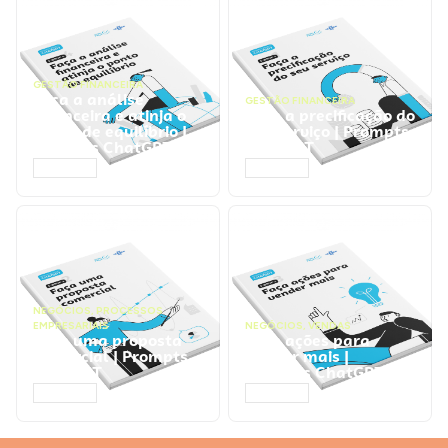
GESTÃO FINANCEIRA
Faça a análise
GESTÃO FINANCEIRA
financeira e atinja o
Faça a precificação do
ponto de equilíbrio |
seu serviço | Prompts
Prompts ChatGPT
ChatGPT
ACESSAR
ACESSAR
NEGÓCIOS
,
PROCESSOS
EMPRESARIAIS
NEGÓCIOS
,
VENDAS
Faça uma proposta
Faça ações para
comercial | Prompts
vender mais |
ChatGPT
Prompts ChatGPT
ACESSAR
ACESSAR