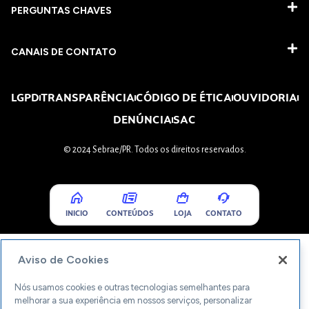
PERGUNTAS CHAVES​
CANAIS DE CONTATO
LGPD
TRANSPARÊNCIA
CÓDIGO DE ÉTICA
OUVIDORIA
DENÚNCIA
SAC
© 2024 Sebrae/PR. Todos os direitos reservados.
INICIO
CONTEÚDOS
LOJA
CONTATO
Aviso de Cookies
Nós usamos cookies e outras tecnologias semelhantes para
melhorar a sua experiência em nossos serviços, personalizar