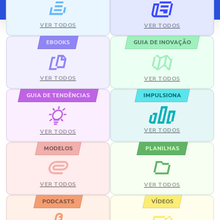
VER TODOS
VER TODOS
EBOOKS
GUIA DE INOVAÇÃO
VER TODOS
VER TODOS
GUIA DE TENDÊNCIAS
IMPULSIONA
VER TODOS
VER TODOS
MODELOS
PLANILHAS
VER TODOS
VER TODOS
PODCASTS
VÍDEOS