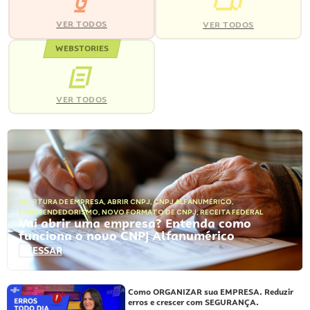
VER TODOS
VER TODOS
WEBSTORIES
VER TODOS
ABERTURA DE EMPRESA
,
ABRIR CNPJ
,
CNPJ ALFANUMÉRICO
,
EMPREENDEDORISMO
,
NOVO FORMATO DE CNPJ
,
RECEITA FEDERAL
Vai abrir uma empresa? Entenda como
funciona o novo CNPJ Alfanumérico
ACESSAR
Como ORGANIZAR sua EMPRESA. Reduzir
erros e crescer com SEGURANÇA.