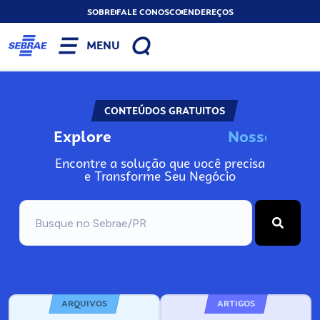
SOBRE
FALE CONOSCO
ENDEREÇOS
MENU
CONTEÚDOS GRATUITOS
Explore
N
o
s
s
o
s
A
Encontre a solução que você precisa
e Transforme Seu Negócio
ARQUIVOS
ARTIGOS