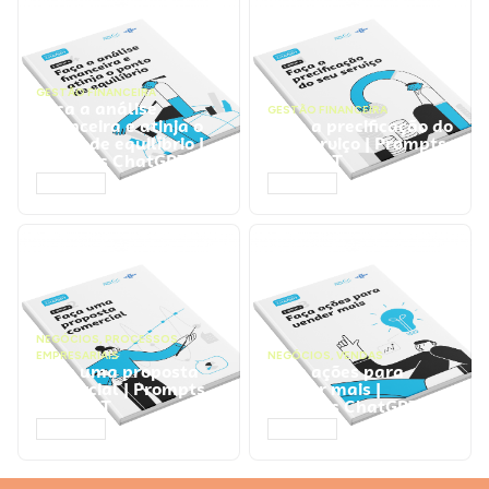
GESTÃO FINANCEIRA
Faça a análise
GESTÃO FINANCEIRA
financeira e atinja o
Faça a precificação do
ponto de equilíbrio |
seu serviço | Prompts
Prompts ChatGPT
ChatGPT
ACESSAR
ACESSAR
NEGÓCIOS
,
PROCESSOS
EMPRESARIAIS
NEGÓCIOS
,
VENDAS
Faça uma proposta
Faça ações para
comercial | Prompts
vender mais |
ChatGPT
Prompts ChatGPT
ACESSAR
ACESSAR