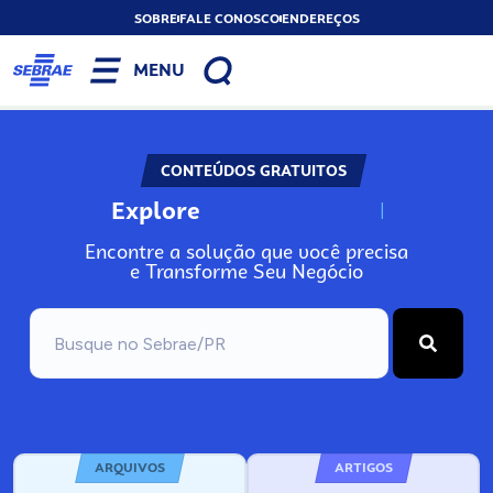
SOBRE
FALE CONOSCO
ENDEREÇOS
MENU
CONTEÚDOS GRATUITOS
Explore
N
o
s
s
o
s
A
Encontre a solução que você precisa
e Transforme Seu Negócio
ARQUIVOS
ARTIGOS