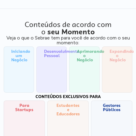
Conteúdos de acordo com
o
seu Momento
Veja o que o Sebrae tem para você de acordo com o seu
momento:
Iniciando
Desenvolvimento
Aprimorando
Expandindo
um
Pessoal
o
o
Negócio
Negócio
Negócio
CONTEÚDOS EXCLUSIVOS PARA
Para
Estudantes
Gestores
Startups
e
Públicos
Educadores