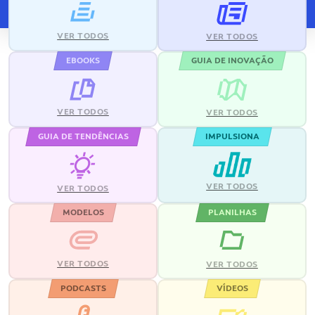
VER TODOS
VER TODOS
EBOOKS
GUIA DE INOVAÇÃO
VER TODOS
VER TODOS
GUIA DE TENDÊNCIAS
IMPULSIONA
VER TODOS
VER TODOS
MODELOS
PLANILHAS
VER TODOS
VER TODOS
PODCASTS
VÍDEOS