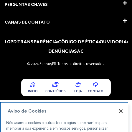
PERGUNTAS CHAVES​
CANAIS DE CONTATO
LGPD
TRANSPARÊNCIA
CÓDIGO DE ÉTICA
OUVIDORIA
DENÚNCIA
SAC
© 2024 Sebrae/PR. Todos os direitos reservados.
INICIO
CONTEÚDOS
LOJA
CONTATO
Aviso de Cookies
Nós usamos cookies e outras tecnologias semelhantes para
melhorar a sua experiência em nossos serviços, personalizar