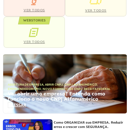
VER TODOS
VER TODOS
WEBSTORIES
VER TODOS
ABERTURA DE EMPRESA
,
ABRIR CNPJ
,
CNPJ ALFANUMÉRICO
,
EMPREENDEDORISMO
,
NOVO FORMATO DE CNPJ
,
RECEITA FEDERAL
Vai abrir uma empresa? Entenda como
funciona o novo CNPJ Alfanumérico
ACESSAR
Como ORGANIZAR sua EMPRESA. Reduzir
erros e crescer com SEGURANÇA.