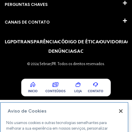
PERGUNTAS CHAVES​
CANAIS DE CONTATO
LGPD
TRANSPARÊNCIA
CÓDIGO DE ÉTICA
OUVIDORIA
DENÚNCIA
SAC
© 2024 Sebrae/PR. Todos os direitos reservados.
INICIO
CONTEÚDOS
LOJA
CONTATO
Aviso de Cookies
Nós usamos cookies e outras tecnologias semelhantes para
melhorar a sua experiência em nossos serviços, personalizar