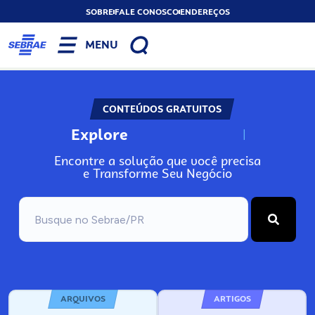
SOBRE
FALE CONOSCO
ENDEREÇOS
MENU
CONTEÚDOS GRATUITOS
Explore
N
o
s
s
o
s
A
Encontre a solução que você precisa
e Transforme Seu Negócio
ARQUIVOS
ARTIGOS