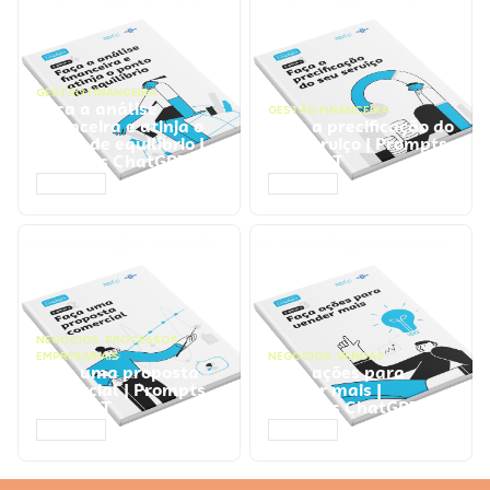
GESTÃO FINANCEIRA
Faça a análise
GESTÃO FINANCEIRA
financeira e atinja o
Faça a precificação do
ponto de equilíbrio |
seu serviço | Prompts
Prompts ChatGPT
ChatGPT
ACESSAR
ACESSAR
NEGÓCIOS
,
PROCESSOS
EMPRESARIAIS
NEGÓCIOS
,
VENDAS
Faça uma proposta
Faça ações para
comercial | Prompts
vender mais |
ChatGPT
Prompts ChatGPT
ACESSAR
ACESSAR