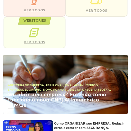
VER TODOS
VER TODOS
WEBSTORIES
VER TODOS
ABERTURA DE EMPRESA
,
ABRIR CNPJ
,
CNPJ ALFANUMÉRICO
,
EMPREENDEDORISMO
,
NOVO FORMATO DE CNPJ
,
RECEITA FEDERAL
Vai abrir uma empresa? Entenda como
funciona o novo CNPJ Alfanumérico
ACESSAR
Como ORGANIZAR sua EMPRESA. Reduzir
erros e crescer com SEGURANÇA.