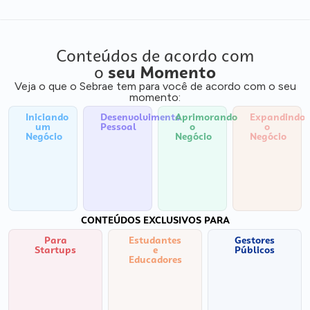
Conteúdos de acordo com
o
seu Momento
Veja o que o Sebrae tem para você de acordo com o seu
momento:
Iniciando
Desenvolvimento
Aprimorando
Expandindo
um
Pessoal
o
o
Negócio
Negócio
Negócio
CONTEÚDOS EXCLUSIVOS PARA
Para
Estudantes
Gestores
Startups
e
Públicos
Educadores