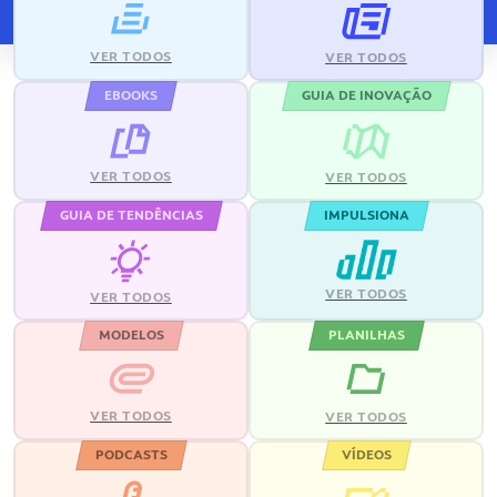
VER TODOS
VER TODOS
EBOOKS
GUIA DE INOVAÇÃO
VER TODOS
VER TODOS
GUIA DE TENDÊNCIAS
IMPULSIONA
VER TODOS
VER TODOS
MODELOS
PLANILHAS
VER TODOS
VER TODOS
PODCASTS
VÍDEOS