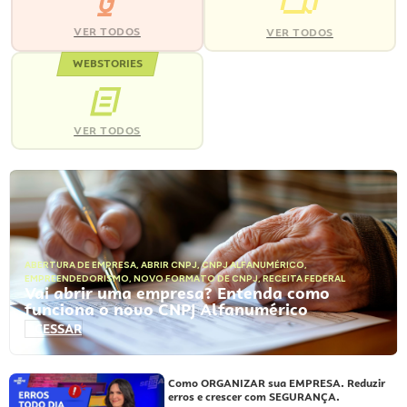
VER TODOS
VER TODOS
WEBSTORIES
VER TODOS
ABERTURA DE EMPRESA
,
ABRIR CNPJ
,
CNPJ ALFANUMÉRICO
,
EMPREENDEDORISMO
,
NOVO FORMATO DE CNPJ
,
RECEITA FEDERAL
Vai abrir uma empresa? Entenda como
funciona o novo CNPJ Alfanumérico
ACESSAR
Como ORGANIZAR sua EMPRESA. Reduzir
erros e crescer com SEGURANÇA.