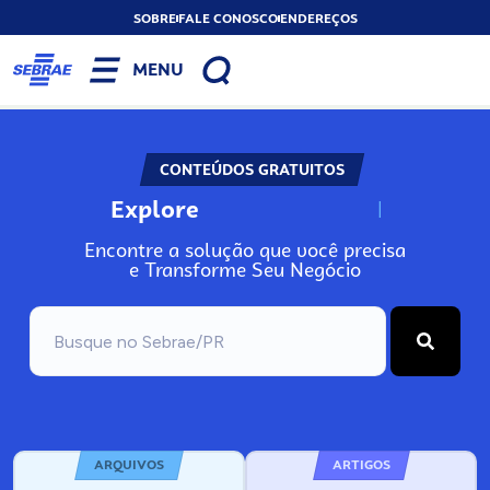
SOBRE
FALE CONOSCO
ENDEREÇOS
MENU
CONTEÚDOS GRATUITOS
Explore
N
o
s
s
o
s
A
Encontre a solução que você precisa
e Transforme Seu Negócio
ARQUIVOS
ARTIGOS