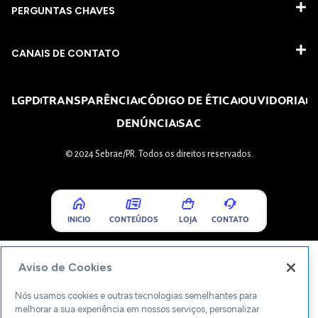
PERGUNTAS CHAVES​
CANAIS DE CONTATO
LGPD
TRANSPARÊNCIA
CÓDIGO DE ÉTICA
OUVIDORIA
DENÚNCIA
SAC
© 2024 Sebrae/PR. Todos os direitos reservados.
INICIO
CONTEÚDOS
LOJA
CONTATO
Aviso de Cookies
Nós usamos cookies e outras tecnologias semelhantes para
melhorar a sua experiência em nossos serviços, personalizar