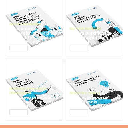
GESTÃO FINANCEIRA
Faça a análise
GESTÃO FINANCEIRA
financeira e atinja o
Faça a precificação do
ponto de equilíbrio |
seu serviço | Prompts
Prompts ChatGPT
ChatGPT
ACESSAR
ACESSAR
NEGÓCIOS
,
PROCESSOS
EMPRESARIAIS
NEGÓCIOS
,
VENDAS
Faça uma proposta
Faça ações para
comercial | Prompts
vender mais |
ChatGPT
Prompts ChatGPT
ACESSAR
ACESSAR