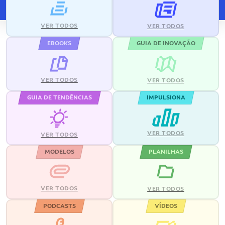
VER TODOS
VER TODOS
EBOOKS
GUIA DE INOVAÇÃO
VER TODOS
VER TODOS
GUIA DE TENDÊNCIAS
IMPULSIONA
VER TODOS
VER TODOS
MODELOS
PLANILHAS
VER TODOS
VER TODOS
PODCASTS
VÍDEOS