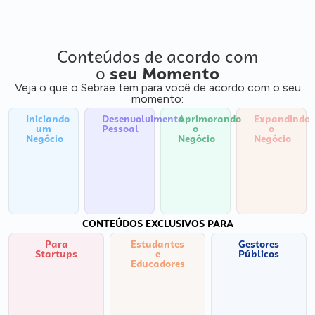
Conteúdos de acordo com
o
seu Momento
Veja o que o Sebrae tem para você de acordo com o seu
momento:
Iniciando
Desenvolvimento
Aprimorando
Expandindo
um
Pessoal
o
o
Negócio
Negócio
Negócio
CONTEÚDOS EXCLUSIVOS PARA
Para
Estudantes
Gestores
Startups
e
Públicos
Educadores