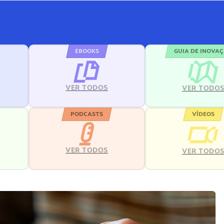
EBOOKS
GUIA DE INOVA
VER TODOS
VER TODO
PODCASTS
VÍDEOS
VER TODOS
VER TODO