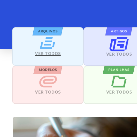
ARQUIVOS
ARTIGOS
VER TODOS
VER TODOS
MODELOS
PLANILHAS
VER TODOS
VER TODOS