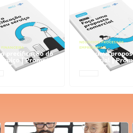
NEGÓCIOS
,
PROCESSOS
 FINANCEIRA
EMPRESARIAIS
 a precificação do
Faça uma propos
serviço | Prompts
comercial | Prom
tGPT
ChatGPT
AR
ACESSAR