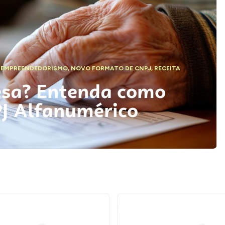
,
EMPREENDEDORISMO
,
NOVO FORMATO DE CNPJ
,
RECEITA
esa? Entenda como
PJ Alfanumérico