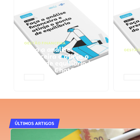
GESTÃO FINANCEIRA
Faça a análise
GESTÃO
financeira e atinja o
Faça
ponto de equilíbrio |
seu 
Prompts ChatGPT
Cha
ACESSAR
ACESS
ÚLTIMOS ARTIGOS