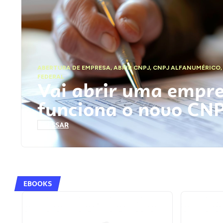
ABERTURA DE EMPRESA
,
ABRIR CNPJ
,
CNPJ ALFANUMÉRICO
FEDERAL
Vai abrir uma empr
funciona o novo CN
ACESSAR
EBOOKS