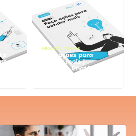
NEGÓCIOS
,
VENDAS
ta
Faça ações para
pts
vender mais |
Prompts ChatGPT
ACESSAR