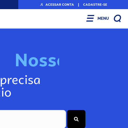
ACESSAR CONTA
|
CADASTRE-SE
MENU
N
o
s
s
o
s
I
n
f
o
g
precisa
io