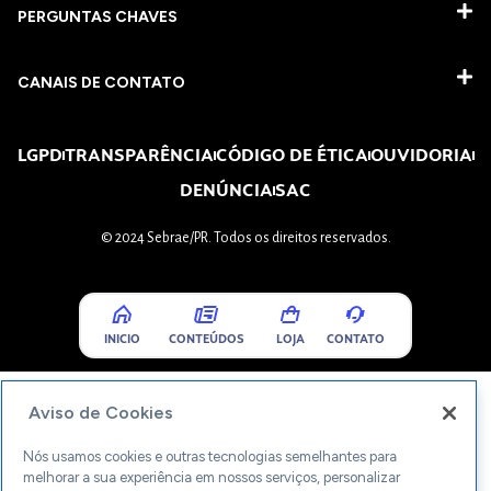
PERGUNTAS CHAVES​
CANAIS DE CONTATO
LGPD
TRANSPARÊNCIA
CÓDIGO DE ÉTICA
OUVIDORIA
DENÚNCIA
SAC
© 2024 Sebrae/PR. Todos os direitos reservados.
INICIO
CONTEÚDOS
LOJA
CONTATO
Aviso de Cookies
Nós usamos cookies e outras tecnologias semelhantes para
melhorar a sua experiência em nossos serviços, personalizar