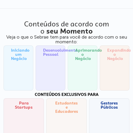
Conteúdos de acordo com
o
seu Momento
Veja o que o Sebrae tem para você de acordo com o seu
momento:
Iniciando
Desenvolvimento
Aprimorando
Expandindo
um
Pessoal
o
o
Negócio
Negócio
Negócio
CONTEÚDOS EXCLUSIVOS PARA
Para
Estudantes
Gestores
Startups
e
Públicos
Educadores