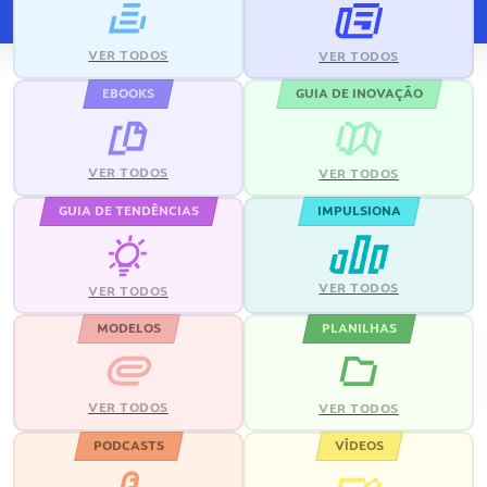
VER TODOS
VER TODOS
EBOOKS
GUIA DE INOVAÇÃO
VER TODOS
VER TODOS
GUIA DE TENDÊNCIAS
IMPULSIONA
VER TODOS
VER TODOS
MODELOS
PLANILHAS
VER TODOS
VER TODOS
PODCASTS
VÍDEOS