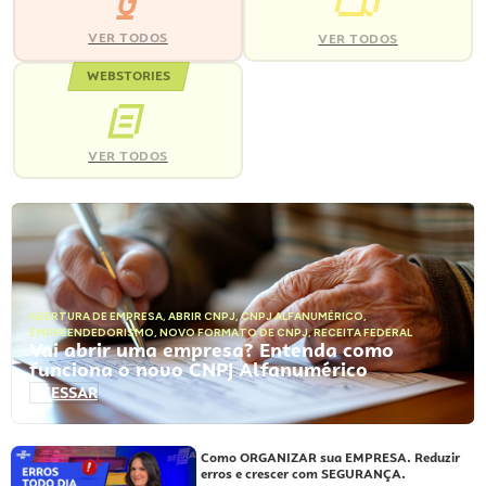
VER TODOS
VER TODOS
WEBSTORIES
VER TODOS
ABERTURA DE EMPRESA
,
ABRIR CNPJ
,
CNPJ ALFANUMÉRICO
,
EMPREENDEDORISMO
,
NOVO FORMATO DE CNPJ
,
RECEITA FEDERAL
Vai abrir uma empresa? Entenda como
funciona o novo CNPJ Alfanumérico
ACESSAR
Como ORGANIZAR sua EMPRESA. Reduzir
erros e crescer com SEGURANÇA.