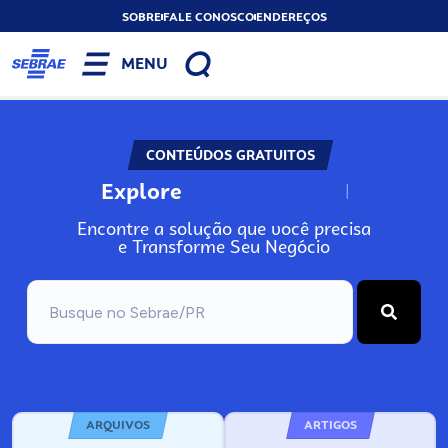
SOBRE
FALE CONOSCO
ENDEREÇOS
MENU
CONTEÚDOS GRATUITOS
Explore
N
o
s
s
o
s
A
Encontre a solução que você precisa
e Transforme Seu Negócio
ARQUIVOS
ARTIGOS