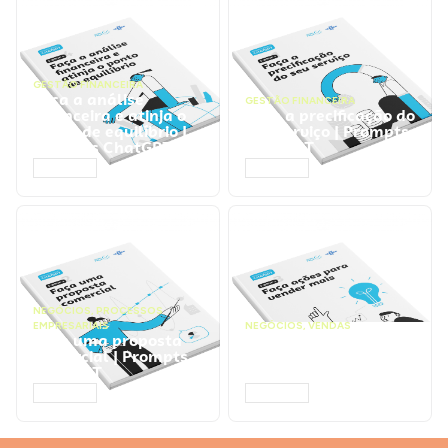
GESTÃO FINANCEIRA
Faça a análise
GESTÃO FINANCEIRA
financeira e atinja o
Faça a precificação do
ponto de equilíbrio |
seu serviço | Prompts
Prompts ChatGPT
ChatGPT
ACESSAR
ACESSAR
NEGÓCIOS
,
PROCESSOS
EMPRESARIAIS
NEGÓCIOS
,
VENDAS
Faça uma proposta
Faça ações para
comercial | Prompts
vender mais |
ChatGPT
Prompts ChatGPT
ACESSAR
ACESSAR