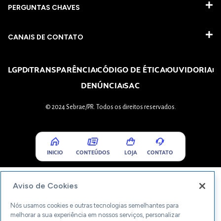
PERGUNTAS CHAVES​
CANAIS DE CONTATO
LGPD
TRANSPARÊNCIA
CÓDIGO DE ÉTICA
OUVIDORIA
DENÚNCIA
SAC
© 2024 Sebrae/PR. Todos os direitos reservados.
INICIO
CONTEÚDOS
LOJA
CONTATO
Aviso de Cookies
Nós usamos cookies e outras tecnologias semelhantes para
melhorar a sua experiência em nossos serviços, personalizar