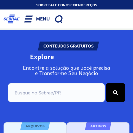
SOBRE
FALE CONOSCO
ENDEREÇOS
MENU
CONTEÚDOS GRATUITOS
Explore
N
o
s
s
o
s
A
Encontre a solução que você precisa
e Transforme Seu Negócio
ARQUIVOS
ARTIGOS