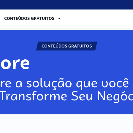
CONTEÚDOS GRATUITOS
CONTEÚDOS GRATUITOS
lore
re a solução que você 
 Transforme Seu Negóc