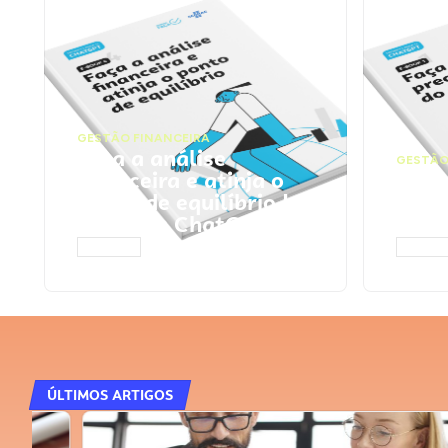
GESTÃO FINANCEIRA
Faça a análise
GESTÃO
financeira e atinja o
Faça
ponto de equilíbrio |
seu 
Prompts ChatGPT
Cha
ACESSAR
ACESS
ÚLTIMOS ARTIGOS