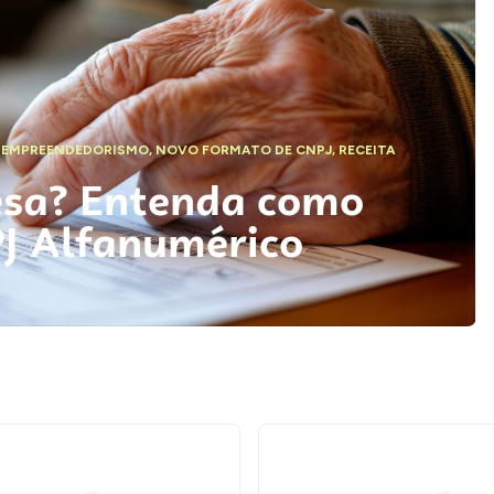
,
EMPREENDEDORISMO
,
NOVO FORMATO DE CNPJ
,
RECEITA
esa? Entenda como
PJ Alfanumérico