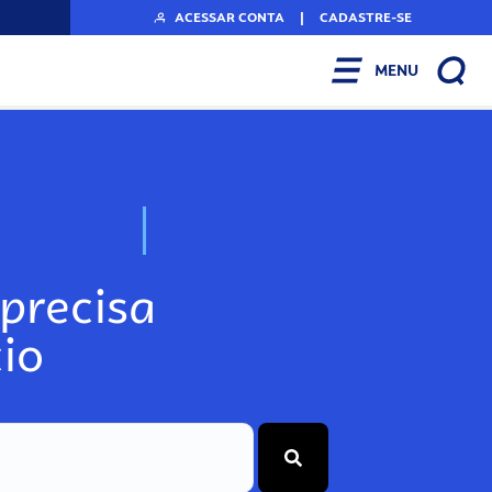
ACESSAR CONTA
|
CADASTRE-SE
MENU
N
o
s
s
o
s
A
r
precisa
io