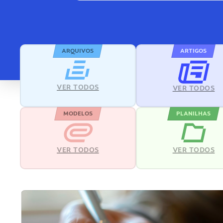
ARQUIVOS
ARTIGOS
VER TODOS
VER TODOS
MODELOS
PLANILHAS
VER TODOS
VER TODOS