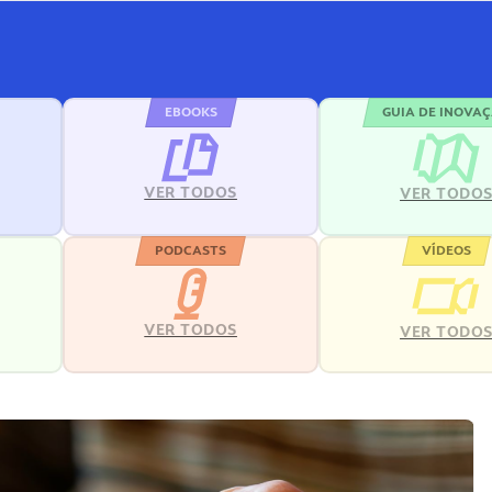
EBOOKS
GUIA DE INOVA
VER TODOS
VER TODO
PODCASTS
VÍDEOS
VER TODOS
VER TODO