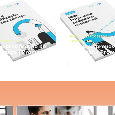
NEGÓCIOS
,
PROCESSOS
 FINANCEIRA
EMPRESARIAIS
 a precificação do
Faça uma propos
serviço | Prompts
comercial | Prom
tGPT
ChatGPT
AR
ACESSAR