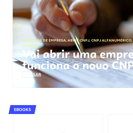
ABERTURA DE EMPRESA
,
ABRIR CNPJ
,
CNPJ ALFANUMÉRICO
FEDERAL
Vai abrir uma empr
funciona o novo CN
ACESSAR
EBOOKS