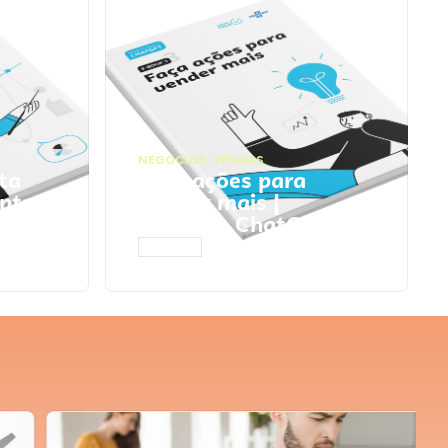
NEGÓCIOS
,
VENDAS
ta
Faça ações para
pts
vender mais |
Prompts ChatGPT
ACESSAR