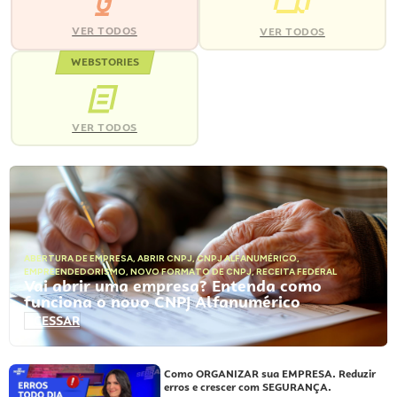
VER TODOS
VER TODOS
WEBSTORIES
VER TODOS
ABERTURA DE EMPRESA
,
ABRIR CNPJ
,
CNPJ ALFANUMÉRICO
,
EMPREENDEDORISMO
,
NOVO FORMATO DE CNPJ
,
RECEITA FEDERAL
Vai abrir uma empresa? Entenda como
funciona o novo CNPJ Alfanumérico
ACESSAR
Como ORGANIZAR sua EMPRESA. Reduzir
erros e crescer com SEGURANÇA.