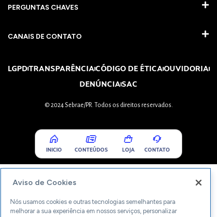
PERGUNTAS CHAVES​
CANAIS DE CONTATO
LGPD
TRANSPARÊNCIA
CÓDIGO DE ÉTICA
OUVIDORIA
DENÚNCIA
SAC
© 2024 Sebrae/PR. Todos os direitos reservados.
INICIO
CONTEÚDOS
LOJA
CONTATO
Aviso de Cookies
Nós usamos cookies e outras tecnologias semelhantes para
melhorar a sua experiência em nossos serviços, personalizar