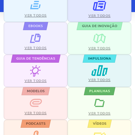
VER TODOS
VER TODOS
EBOOKS
GUIA DE INOVAÇÃO
VER TODOS
VER TODOS
GUIA DE TENDÊNCIAS
IMPULSIONA
VER TODOS
VER TODOS
MODELOS
PLANILHAS
VER TODOS
VER TODOS
PODCASTS
VÍDEOS