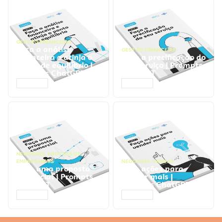
GESTÃO FINANCEIRA
Faça a análise
GESTÃO FINANCEIRA
financeira e atinja o
Faça a precificação do
ponto de equilíbrio |
seu serviço | Prompts
Prompts ChatGPT
ChatGPT
ACESSAR
ACESSAR
NEGÓCIOS
,
PROCESSOS
EMPRESARIAIS
NEGÓCIOS
,
VENDAS
Faça uma proposta
Faça ações para
comercial | Prompts
vender mais |
ChatGPT
Prompts ChatGPT
ACESSAR
ACESSAR