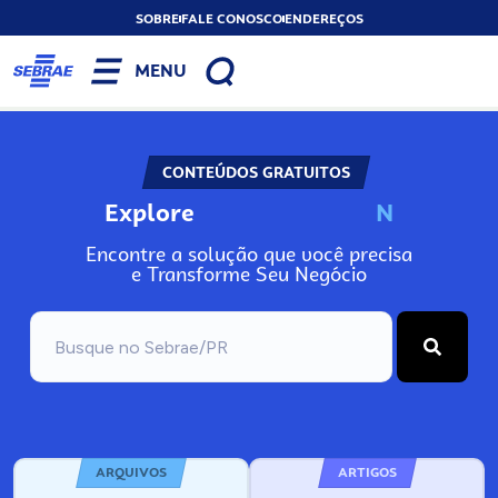
SOBRE
FALE CONOSCO
ENDEREÇOS
MENU
CONTEÚDOS GRATUITOS
Explore
N
o
s
s
o
s
A
Encontre a solução que você precisa
e Transforme Seu Negócio
ARQUIVOS
ARTIGOS