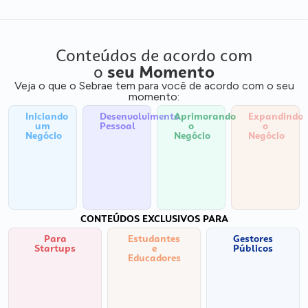
Conteúdos de acordo com
o
seu Momento
Veja o que o Sebrae tem para você de acordo com o seu
momento:
Iniciando
Desenvolvimento
Aprimorando
Expandindo
um
Pessoal
o
o
Negócio
Negócio
Negócio
CONTEÚDOS EXCLUSIVOS PARA
Para
Estudantes
Gestores
Startups
e
Públicos
Educadores