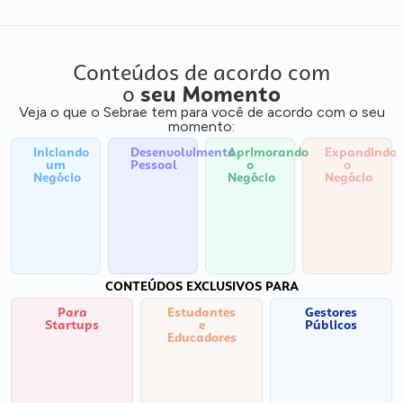
Conteúdos de acordo com
o
seu Momento
Veja o que o Sebrae tem para você de acordo com o seu
momento:
Iniciando
Desenvolvimento
Aprimorando
Expandindo
um
Pessoal
o
o
Negócio
Negócio
Negócio
CONTEÚDOS EXCLUSIVOS PARA
Para
Estudantes
Gestores
Startups
e
Públicos
Educadores