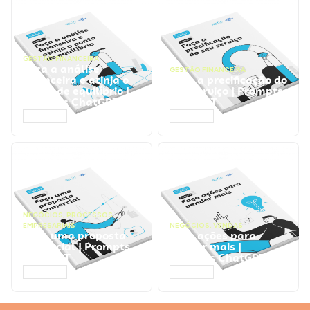
GESTÃO FINANCEIRA
Faça a análise
GESTÃO FINANCEIRA
financeira e atinja o
Faça a precificação do
ponto de equilíbrio |
seu serviço | Prompts
Prompts ChatGPT
ChatGPT
ACESSAR
ACESSAR
NEGÓCIOS
,
PROCESSOS
EMPRESARIAIS
NEGÓCIOS
,
VENDAS
Faça uma proposta
Faça ações para
comercial | Prompts
vender mais |
ChatGPT
Prompts ChatGPT
ACESSAR
ACESSAR