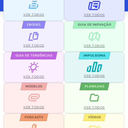
VER TODOS
VER TODOS
EBOOKS
GUIA DE INOVAÇÃO
VER TODOS
VER TODOS
GUIA DE TENDÊNCIAS
IMPULSIONA
VER TODOS
VER TODOS
MODELOS
PLANILHAS
VER TODOS
VER TODOS
PODCASTS
VÍDEOS