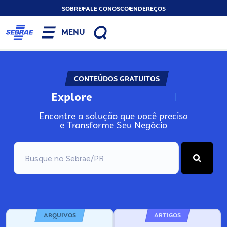
SOBRE
FALE CONOSCO
ENDEREÇOS
MENU
CONTEÚDOS GRATUITOS
Explore
N
o
s
s
o
s
A
Encontre a solução que você precisa
e Transforme Seu Negócio
ARQUIVOS
ARTIGOS