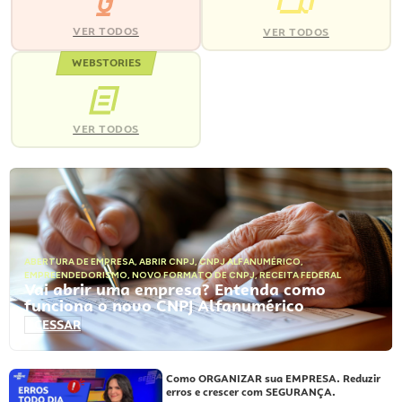
VER TODOS
VER TODOS
WEBSTORIES
VER TODOS
ABERTURA DE EMPRESA
,
ABRIR CNPJ
,
CNPJ ALFANUMÉRICO
,
EMPREENDEDORISMO
,
NOVO FORMATO DE CNPJ
,
RECEITA FEDERAL
Vai abrir uma empresa? Entenda como
funciona o novo CNPJ Alfanumérico
ACESSAR
Como ORGANIZAR sua EMPRESA. Reduzir
erros e crescer com SEGURANÇA.