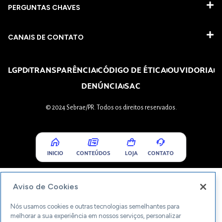
PERGUNTAS CHAVES​
CANAIS DE CONTATO
LGPD
TRANSPARÊNCIA
CÓDIGO DE ÉTICA
OUVIDORIA
DENÚNCIA
SAC
© 2024 Sebrae/PR. Todos os direitos reservados.
INICIO
CONTEÚDOS
LOJA
CONTATO
Aviso de Cookies
Nós usamos cookies e outras tecnologias semelhantes para
melhorar a sua experiência em nossos serviços, personalizar