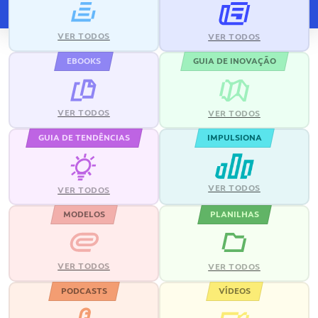
VER TODOS
VER TODOS
EBOOKS
GUIA DE INOVAÇÃO
VER TODOS
VER TODOS
GUIA DE TENDÊNCIAS
IMPULSIONA
VER TODOS
VER TODOS
MODELOS
PLANILHAS
VER TODOS
VER TODOS
PODCASTS
VÍDEOS