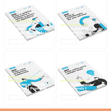
GESTÃO FINANCEIRA
Faça a análise
GESTÃO FINANCEIRA
financeira e atinja o
Faça a precificação do
ponto de equilíbrio |
seu serviço | Prompts
Prompts ChatGPT
ChatGPT
ACESSAR
ACESSAR
NEGÓCIOS
,
PROCESSOS
EMPRESARIAIS
NEGÓCIOS
,
VENDAS
Faça uma proposta
Faça ações para
comercial | Prompts
vender mais |
ChatGPT
Prompts ChatGPT
ACESSAR
ACESSAR