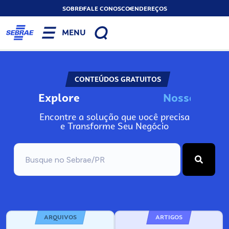
SOBRE
FALE CONOSCO
ENDEREÇOS
MENU
CONTEÚDOS GRATUITOS
Explore
N
o
s
s
o
s
I
n
f
o
Encontre a solução que você precisa
e Transforme Seu Negócio
ARQUIVOS
ARTIGOS