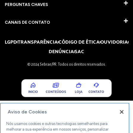
PERGUNTAS CHAVES​
CANAIS DE CONTATO
LGPD
TRANSPARÊNCIA
CÓDIGO DE ÉTICA
OUVIDORIA
DENÚNCIA
SAC
© 2024 Sebrae/PR. Todos os direitos reservados.
INICIO
CONTEÚDOS
LOJA
CONTATO
Aviso de Cookies
Nós usamos cookies e outras tecnologias semelhantes para
melhorar a sua experiência em nossos serviços, personalizar