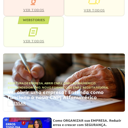
VER TODOS
VER TODOS
WEBSTORIES
VER TODOS
ABERTURA DE EMPRESA
,
ABRIR CNPJ
,
CNPJ ALFANUMÉRICO
,
EMPREENDEDORISMO
,
NOVO FORMATO DE CNPJ
,
RECEITA FEDERAL
Vai abrir uma empresa? Entenda como
funciona o novo CNPJ Alfanumérico
ACESSAR
Como ORGANIZAR sua EMPRESA. Reduzir
erros e crescer com SEGURANÇA.