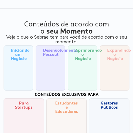
Conteúdos de acordo com
o
seu Momento
Veja o que o Sebrae tem para você de acordo com o seu
momento:
Iniciando
Desenvolvimento
Aprimorando
Expandindo
um
Pessoal
o
o
Negócio
Negócio
Negócio
CONTEÚDOS EXCLUSIVOS PARA
Para
Estudantes
Gestores
Startups
e
Públicos
Educadores