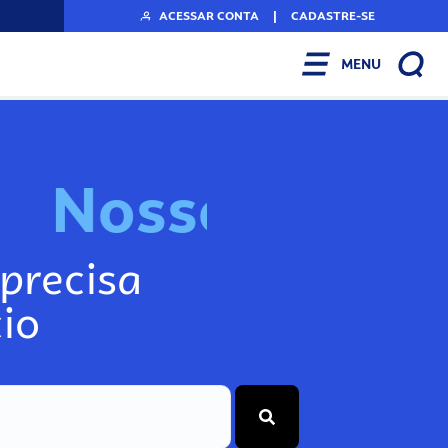
ACESSAR CONTA
|
CADASTRE-SE
MENU
N
o
s
s
o
s
I
n
f
o
g
precisa
io