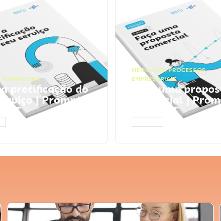
NEGÓCIOS
,
PROCESSOS
 FINANCEIRA
EMPRESARIAIS
 a precificação do
Faça uma propos
serviço | Prompts
comercial | Prom
tGPT
ChatGPT
AR
ACESSAR