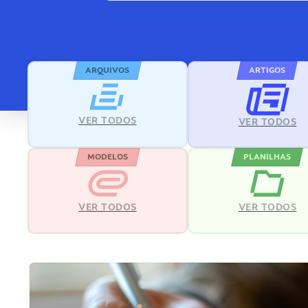
ARQUIVOS
ARTIGOS
VER TODOS
VER TODOS
MODELOS
PLANILHAS
VER TODOS
VER TODOS