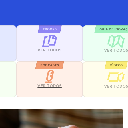
EBOOKS
GUIA DE INOVA
VER TODOS
VER TODO
PODCASTS
VÍDEOS
VER TODOS
VER TODO