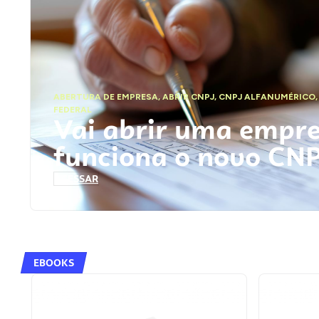
ABERTURA DE EMPRESA
,
ABRIR CNPJ
,
CNPJ ALFANUMÉRICO
FEDERAL
Vai abrir uma empr
funciona o novo CN
ACESSAR
EBOOKS