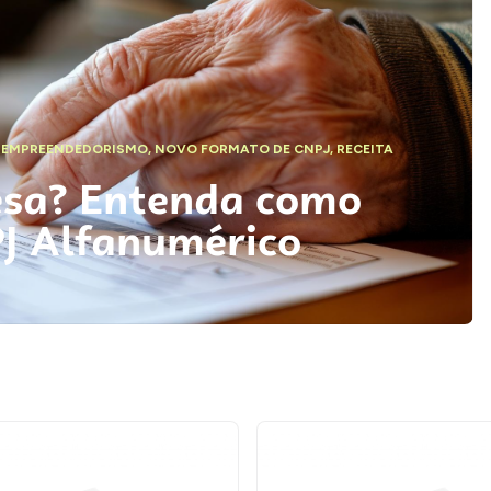
,
EMPREENDEDORISMO
,
NOVO FORMATO DE CNPJ
,
RECEITA
esa? Entenda como
PJ Alfanumérico