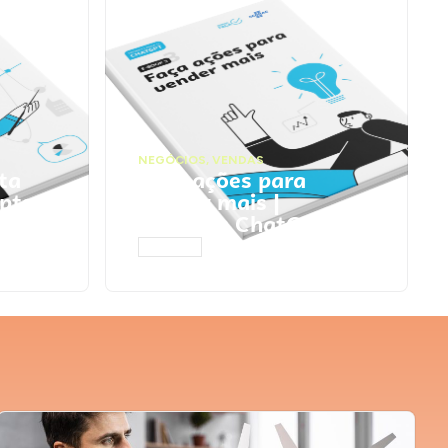
NEGÓCIOS
,
VENDAS
ta
Faça ações para
pts
vender mais |
Prompts ChatGPT
ACESSAR