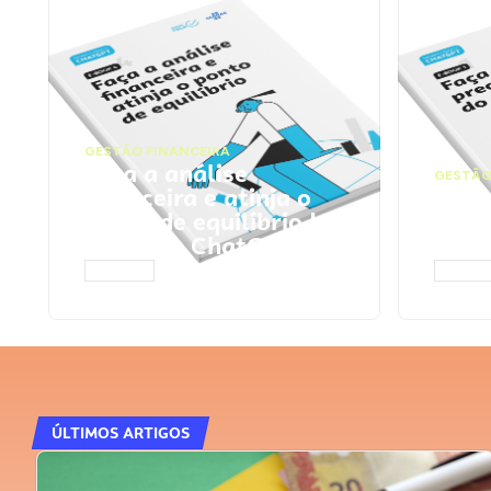
GESTÃO FINANCEIRA
Faça a análise
GESTÃO
financeira e atinja o
Faça
ponto de equilíbrio |
seu 
Prompts ChatGPT
Cha
ACESSAR
ACESS
ÚLTIMOS ARTIGOS