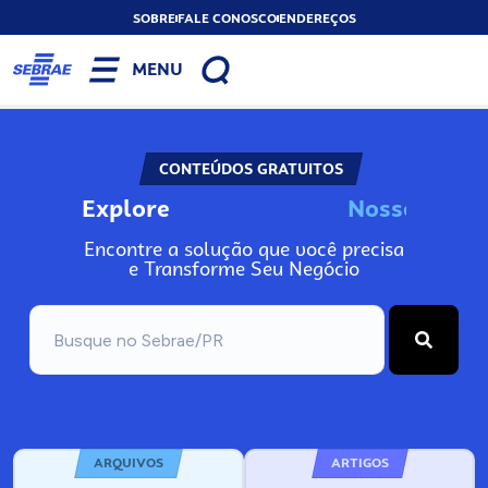
SOBRE
FALE CONOSCO
ENDEREÇOS
MENU
CONTEÚDOS GRATUITOS
Explore
N
o
s
s
o
s
A
Encontre a solução que você precisa
e Transforme Seu Negócio
ARQUIVOS
ARTIGOS