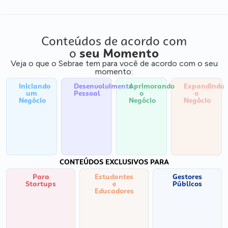
Conteúdos de acordo com
o
seu Momento
Veja o que o Sebrae tem para você de acordo com o seu
momento:
Iniciando
Desenvolvimento
Aprimorando
Expandindo
um
Pessoal
o
o
Negócio
Negócio
Negócio
CONTEÚDOS EXCLUSIVOS PARA
Para
Estudantes
Gestores
Startups
e
Públicos
Educadores