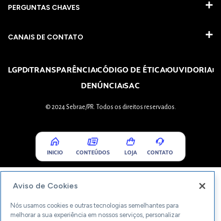
PERGUNTAS CHAVES​
CANAIS DE CONTATO
LGPD
TRANSPARÊNCIA
CÓDIGO DE ÉTICA
OUVIDORIA
DENÚNCIA
SAC
© 2024 Sebrae/PR. Todos os direitos reservados.
INICIO
CONTEÚDOS
LOJA
CONTATO
Aviso de Cookies
Nós usamos cookies e outras tecnologias semelhantes para
melhorar a sua experiência em nossos serviços, personalizar