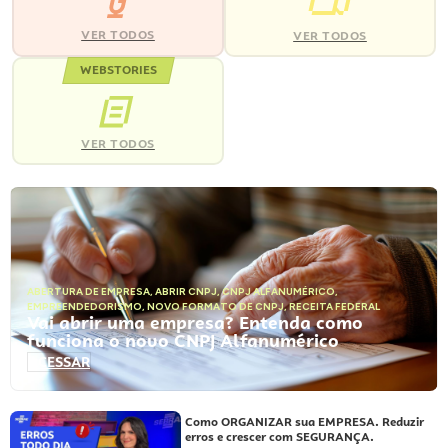
VER TODOS
VER TODOS
WEBSTORIES
VER TODOS
ABERTURA DE EMPRESA
,
ABRIR CNPJ
,
CNPJ ALFANUMÉRICO
,
EMPREENDEDORISMO
,
NOVO FORMATO DE CNPJ
,
RECEITA FEDERAL
Vai abrir uma empresa? Entenda como
funciona o novo CNPJ Alfanumérico
ACESSAR
Como ORGANIZAR sua EMPRESA. Reduzir
erros e crescer com SEGURANÇA.