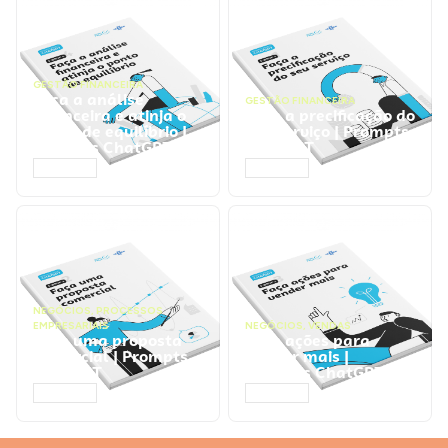
GESTÃO FINANCEIRA
Faça a análise
GESTÃO FINANCEIRA
financeira e atinja o
Faça a precificação do
ponto de equilíbrio |
seu serviço | Prompts
Prompts ChatGPT
ChatGPT
ACESSAR
ACESSAR
NEGÓCIOS
,
PROCESSOS
EMPRESARIAIS
NEGÓCIOS
,
VENDAS
Faça uma proposta
Faça ações para
comercial | Prompts
vender mais |
ChatGPT
Prompts ChatGPT
ACESSAR
ACESSAR