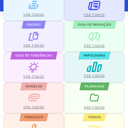
VER TODOS
VER TODOS
EBOOKS
GUIA DE INOVAÇÃO
VER TODOS
VER TODOS
GUIA DE TENDÊNCIAS
IMPULSIONA
VER TODOS
VER TODOS
MODELOS
PLANILHAS
VER TODOS
VER TODOS
PODCASTS
VÍDEOS